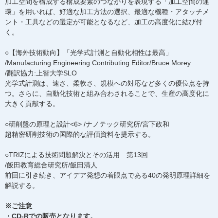
加工空間を構成する構成要素のつながりを表現する「加工空間の連
環」を用いれば、好適な加工方法の選択、最適な機種・アタッチメ
ント・工具などの選定が可能となるなど、加工の高度化に結び付
く。
○【海外技術動向】「光学式計測と自動化相性は最高」
/Manufacturing Engineering Contributing Editor/Bruce Morey
/翻訳協力:上智大学SLO
光学式計測は、速さ、柔軟さ、規模への対応など多くの優位点を持
つ。さらに、自動化技術と組み合わされることで、生産の高度化に
大きく貢献する。
○研削盤の原理と設計<6> /ナノテック研究所/宮下政和
超精密研削技術の国際的な評価資料を提示する。
○TRIZによる技術問題解決とその活用 第13回
/飯田教育総合研究所/飯田清人
前回に引き続き、アイデア発想の着眼点である40の発明原理詳細を
解説する。
※ご注意
・CD-Rでの販売となります。