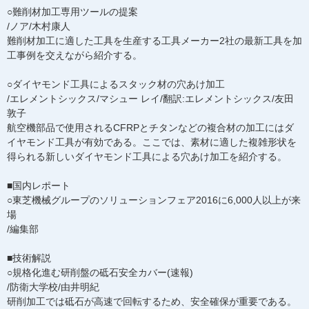
○難削材加工専用ツールの提案
/ノア/木村康人
難削材加工に適した工具を生産する工具メーカー2社の最新工具を加
工事例を交えながら紹介する。
○ダイヤモンド工具によるスタック材の穴あけ加工
/エレメントシックス/マシュー レイ/翻訳:エレメントシックス/友田
敦子
航空機部品で使用されるCFRPとチタンなどの複合材の加工にはダ
イヤモンド工具が有効である。ここでは、素材に適した複雑形状を
得られる新しいダイヤモンド工具による穴あけ加工を紹介する。
■国内レポート
○東芝機械グループのソリューションフェア2016に6,000人以上が来
場
/編集部
■技術解説
○規格化進む研削盤の砥石安全カバー(速報)
/防衛大学校/由井明紀
研削加工では砥石が高速で回転するため、安全確保が重要である。