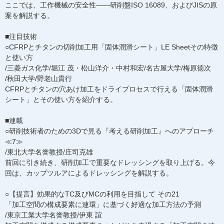
ここでは、工作機械の安全性――研削盤ISO 16089、およびJISの原
案を解説する。
■注目技術
○CFRPとチタンの切削加工用「固体潤滑シート」LE Sheetその特徴
と使い方
/三菱ガス化学/堀江 茂・松山洋介・中村和宏/名古屋大学/梅原徳次
/秋田大学/野老山貴行
CFRPとチタンの穴あけ加工をドライプロセスで行える「固体潤滑
シート」とその使い方を紹介する。
■連載
○研削技術者のための3Dで見る『考える研削加工』へのアプローチ
≪7≫
/東北大学名誉教授/庄司克雄
前回に引き続き、研削加工で重要なドレッシングを取り上げる。今
回は、カップツルアによるドレッシングを解説する。
○【提言】効果的なTC及びMCの利用を目指して その21
「加工空間の構成要素に連環」に基づく好適な加工方法の予測
/東京工業大学名誉教授/伊東 誼