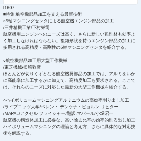
I1607
■特集:航空機部品加工を支える最新技術
○5軸マシニングセンタによる航空機エンジン部品の加工
/三井精機工業/下村栄司
航空機用エンジンへのニーズは高く、さらに新しい難削材も効率よ
く加工しなければならない。複雑形状を持つエンジン部品の加工に
多用される高精度・高剛性の5軸マシニングセンタを紹介する。
○航空機部品加工用大型工作機械
/東芝機械/松崎敬彦
ほとんどが切りくずとなる航空機翼部品の加工では、アルミをいか
に高能率に加工するかに加えて、高精度加工も要求される。ここで
は、それらのニーズに対応した最新の大型工作機械を紹介する。
○ハイボリュームマシニングアルミニウムの高効率削り出し加工
/ライプニッツ大学/ベレント デンケナ・ビョルン リヒター
/MAPAL/アクセル フライシャー/翻訳:マパール/小堀昭一
航空機の構造体加工に必要な、高い除去比率の効率的削る出し加工:
ハイボリュームマシニングの理論と考え方、さらに具体的な対応技
術を解説する。