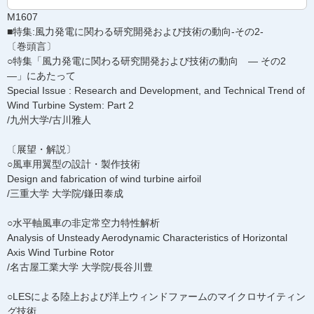
M1607
■特集:風力発電に関わる研究開発および技術の動向-その2-
〔巻頭言〕
○特集「風力発電に関わる研究開発および技術の動向 ― その2
―」にあたって
Special Issue : Research and Development, and Technical Trend of
Wind Turbine System: Part 2
/九州大学/古川雅人
〔展望・解説〕
○風車用翼型の設計・製作技術
Design and fabrication of wind turbine airfoil
/三重大学 大学院/鎌田泰成
○水平軸風車の非定常空力特性解析
Analysis of Unsteady Aerodynamic Characteristics of Horizontal
Axis Wind Turbine Rotor
/名古屋工業大学 大学院/長谷川豊
○LESによる陸上および洋上ウィンドファームのマイクロサイティン
グ技術