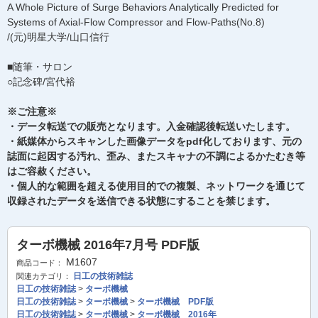
A Whole Picture of Surge Behaviors Analytically Predicted for
Systems of Axial-Flow Compressor and Flow-Paths(No.8)
/(元)明星大学/山口信行
■随筆・サロン
○記念碑/宮代裕
※ご注意※
・データ転送での販売となります。入金確認後転送いたします。
・紙媒体からスキャンした画像データをpdf化しております、元の
誌面に起因する汚れ、歪み、またスキャナの不調によるかたむき等
はご容赦ください。
・個人的な範囲を超える使用目的での複製、ネットワークを通じて
収録されたデータを送信できる状態にすることを禁じます。
ターボ機械 2016年7月号 PDF版
M1607
商品コード：
日工の技術雑誌
関連カテゴリ：
日工の技術雑誌
>
ターボ機械
日工の技術雑誌
>
ターボ機械
>
ターボ機械 PDF版
日工の技術雑誌
>
ターボ機械
>
ターボ機械 2016年