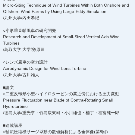
Micro-Siting Technique of Wind Turbines Within Both Onshore and
Offshore Wind Farms by Using Large-Eddy Simulation
/九州大学/内田孝紀
○小形垂直軸風車の研究開発
Research and Development of Small-Sized Vertical Axis Wind
Turbines
/鳥取大学 大学院/原豊
○レンズ風車の空力設計
Aerodynamic Design for Wind-Lens Turbine
/九州大学/古川雅人
■論文
○二重反転形小型ハイドロタービンの翼近傍における圧力変動
Pressure Fluctuation near Blade of Contra-Rotating Small
Hydroturbine
/徳島大学/重光亨・竹島康東司・小川雄也・楠丁・福富純一郎
■連載講座
○軸流圧縮機サージ挙動の数値解析による全体像(第8回)