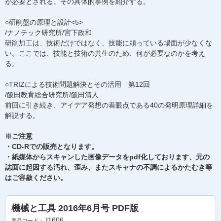
が必要とされる。その具体的事例を紹介する。
○研削盤の原理と設計<5>
/ナノテック研究所/宮下政和
研削加工は、技術だけではなく、技能に頼っている場面が少なくな
い。ここでは、技能と技術の共生のため、何が必要なのかを考え
る。
○TRIZによる技術問題解決とその活用 第12回
/飯田教育総合研究所/飯田清人
前回に引き続き、アイデア発想の着眼点である40の発明原理詳細を
解説する。
※ご注意
・CD-Rでの販売となります。
・紙媒体からスキャンした画像データをpdf化しております、元の
誌面に起因する汚れ、歪み、またスキャナの不調によるかたむき等
はご容赦ください。
機械と工具 2016年6月号 PDF版
I1606
商品コード：