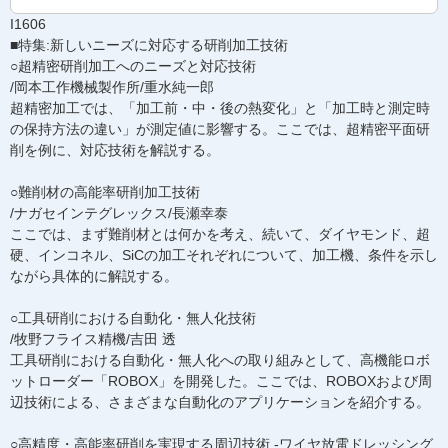
I1606
■特集:新しいニーズに対応する研削加工技術
○超精密研削加工へのニーズと対応技術
/岡本工作機械製作所/重水純一郎
超精密加工では、「加工前・中・後の熱変化」と「加工時と測定時
の保持方法の違い」が測定値に影響する。ここでは、超精密平面研
削を例に、対応技術を解説する。
○難削材の高能率研削加工技術
/ナガセインテグレックス/長瀬幸泰
ここでは、まず難削材とは何かを考え、続いて、ダイヤモンド、超
硬、インコネル、SiCの加工それぞれについて、加工機、条件を示し
ながら具体的に解説する。
○工具研削における自動化・無人化技術
/牧野フライス精機/吉田 透
工具研削における自動化・無人化への取り組みとして、高機能ロボ
ットローダー「ROBOX」を開発した。ここでは、ROBOXおよび周
辺技術による、さまざまな自動化のアプリケーションを紹介する。
○高精度・高能率研削を実現する周辺技術 -ワイヤ放電ドレッシング