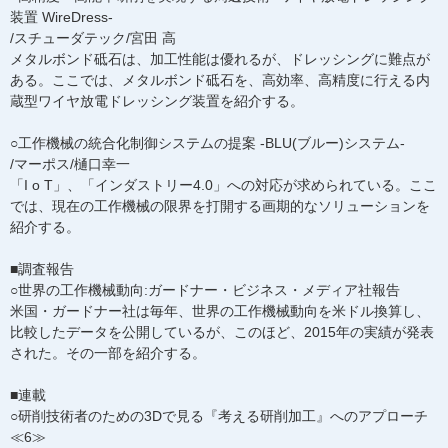
装置 WireDress-
/スチューダテック/宮田 高
メタルボンド砥石は、加工性能は優れるが、ドレッシングに難点が
ある。ここでは、メタルボンド砥石を、高効率、高精度に行える内
蔵型ワイヤ放電ドレッシング装置を紹介する。
○工作機械の統合化制御システムの提案 -BLU(ブルー)システム-
/マーポス/樋口幸一
「I o T」、「インダストリー4.0」への対応が求められている。ここ
では、現在の工作機械の限界を打開する画期的なソリューションを
紹介する。
■調査報告
○世界の工作機械動向:ガードナー・ビジネス・メディア社報告
米国・ガードナー社は毎年、世界の工作機械動向を米ドル換算し、
比較したデータを公開しているが、このほど、2015年の実績が発表
された。その一部を紹介する。
■連載
○研削技術者のための3Dで見る『考える研削加工』へのアプローチ
≪6≫