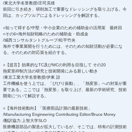
/東北大学名誉教授/庄司克雄
前回に引き続き、研削加工で重要なドレッシングを取り上げる。今
回は、カップツルアによるドレッシングを解説する。
○知って得する!中堅・中小企業のための補助金の活用策 最終回
<その6>海外知財戦略のための補助金・助成金
/城西コンサルタントグループ/松平竹央
海外で事業展開を行うためには、そのための知財活動が必要にな
る。そのための対応策を紹介する。
○【提言】効果的なTC及びMCの利用を目指して その20
熱変形抑制方法の研究と技術開発にみる新しい動き
/東京工業大学名誉教授/伊東 誼
工作機械を使う上では、「びびり振動」、「熱変形」への対策が重
要である。ここでは「熱変形」を取り上げ、最新の学術研究、技術
開発について解説する。
○【海外技術動向】「医療部品計測の最新技術」
/Manufacturing Engineering Contributing Editor/Bruce Morey
/翻訳協力:上智大学SLO
医療機器部品の製造が拡大しているが、そこでは、特有の計測技術