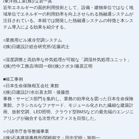
/東洋熱工業(株)/立岩一真
近年エネルギーの面的利用技術として、設備・建物単位ではなく地
域単位でエネルギーの利用効率を向上させられる熱融通システムが
注目されている。本稿では開発した熱融通システムの特徴と本シス
テム導入による効果を紹介する。
○業務用ビル液冷空調システム
/(株)日建設計総合研究所/近藤武士
○湿度調整と高効率な外気処理が可能な「調湿外気処理ユニット」
/(株)竹中工務店/和田一樹/(株)クボタ/篠原正明
■竣工事例
○日本生命保険相互会社 東館
/(株)日建設計/水出喜太郎・後藤悠
事務・サービス部門を集約し、業務の効率化を図った日本生命保険
東館。クラシカルなファサード、モジュール化された繊細な建築計
画、放射空調、LED照明、クラウド型BMSなどの最先端のエンジニ
アリングが融合する次世代オフィスを目指した。
○小諸市庁舎等整備事業
/(株)石本建築事務所/関根能文・田中宏樹・旭朔一