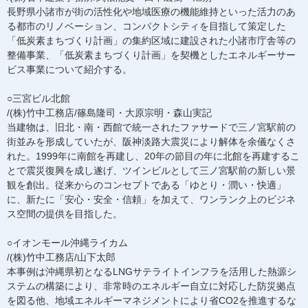
長野県小諸市が街の活性化や地域医療の機能維持といった活力のあ
る都市のリノベーション、コンパクトシティを目指して策定した
「低炭素まちづくり計画」の集約区域に建設された小諸市庁舎等の
整備事業、「低炭素まちづくり計画」を契機としたエネルギーサー
ビス事業について紹介する。
○三宮ビル北館
/(株)竹中工務店/篠島隆司・大原宗明・森山実記
当建物は、旧北・南・西館で統一されたファサードで三ノ宮駅前の
街並みを形成していたが、阪神淡路大震災により解体を余儀なくさ
れた。1999年に南館を再建し、20年の節目の年に北館を再建するこ
とで震災復興を成し遂げ、ツインビルとして三ノ宮駅前の新しい景
観を創出。従来からのコンセプトである「ゆとり・潤い・快適」
に、新たに「安心・安全・信頼」を加えて、ワンランク上のビジネ
ス空間の提供を目指した。
○イオンモール沖縄ライカム
/(株)竹中工務店/山下太郎
本事例は沖縄県初となるLNGサテライトインフラを活用した熱源シ
ステムの構築により、非常時のエネルギー自立に対応した防災拠点
を図る他、地域エネルギーマネジメントにより省CO2を推進するな