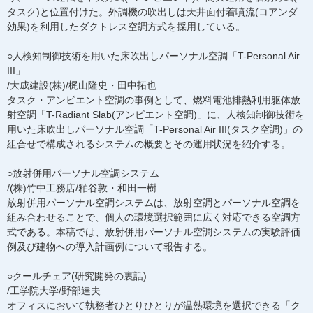
タスク)と位置付けた。外調機の吹出しは天井面付着噴流(コアンダ
効果)を利用したダクトレス空調方式を採用している。
○人検知制御技術を用いた床吹出しパーソナル空調「T-Personal Air
III」
/大成建設(株)/梶山隆史・田中拓也
タスク・アンビエント空調の事例として、燃料電池排熱利用躯体放
射空調「T-Radiant Slab(アンビエント空調)」に、人検知制御技術を
用いた床吹出しパーソナル空調「T-Personal Air III(タスク空調)」の
組合せで構成されるシステムの概要とその運用状況を紹介する。
○放射併用パーソナル空調システム
/(株)竹中工務店/粕谷敦・和田一樹
放射併用パーソナル空調システムは、放射空調とパーソナル空調を
組み合わせることで、個人の環境選択範囲に広く対応できる空調方
式である。本稿では、放射併用パーソナル空調システムの実験評価
例及び建物への導入計画例について報告する。
○クールチェア(研究開発の裏話)
/工学院大学/野部達夫
オフィスにおいて執務者ひとりひとりが温熱環境を選択できる「ク