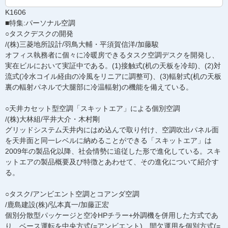
K1606
■特集:パーソナル空調
○タスクデスクの開発
/(株)三菱地所設計/羽鳥大輔・平須賀信洋/加藤駿
オフィス執務者に個々に冷暖房できるタスク空調デスクを開発し、
実在ビルにおいて実証中である。(1)接触式(机の天板を冷却)、(2)対
流式(冷水コイル経由の冷風をリニアに調整可)、(3)輻射式(机の天板
裏の輻射パネルで大腿部に冷温輻射)の機能を備えている。
○天井カセット型空調「スキットエア」による個別空調
/(株)大林組/平井大介・木村剛
グリッドシステム天井内にはめ込んで取り付け、空調吹出パネル面
を天井面と同一レベルに納めることができる「スキットエア」は
2009年の製品化以降、社会情勢に追従した形で進化している。スキ
ットエアの製品概要及び特徴とあわせて、その進化について紹介す
る。
○タスク/アンビエント空調とコアンダ空調
/鹿島建設(株)/弘本真一/加藤正宏
個別分散型パッケージと空冷HPチラー+外調機を併用した方式であ
り、ベース運転を中央方式(=アンビエント)、間欠運用を個別方式(=