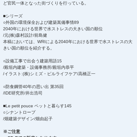
ど官民一体となった街づくりを行っている。
■シリーズ
○外国の環境保全および建築嵩備事情89
2040年における世界で水ストレスの大きい国の順位
/元(株)森村設計/前島健
本稿においては、WRIによる2040年における世界で水ストレスの大
きい国の順位を紹介する。
○設備工事で出会う建築用語15
/殿垣内建築・設備事務所/殿垣内恭平
/イラスト:(株)シミズ・ピルライフケア/高橋正一
○防食鋼管40年の思い出 第35回
/IDE研究所/井出浩司
■Le petit pouce ペットと暮らす145
○シナントロープ
/畑建築デザイン/畑由起子
※ご注意