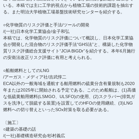
いる。本稿では主に工学的視点から植物工場の技術的課題を抽出す
る。また明治大学植物工場基盤技術研究センターを紹介する。
○化学物質のリスク評価と手法/ツールの開発
/(一社)日本化学工業協会/金子和弘
本稿では、化学物質のリスク評価について概説し、日本化学工業協
会が開発した混合物のリスク評価手法“GHS法”と、構築した化学物
質リスク評価総合支援サイト“JCIA BIGDr”を紹介する。本年6月施行
の安衛法改正リスク評価に有用と考えられる。
○船舶燃料としてのLNG
/アーガス・メディア社/吉武惇二
ECA以外の一般海域を通航する舶用燃料の硫黄分含有量規制も2020
年または2025年に開始される予定である。このため船舶は、(1)高価
な低硫黄舶用燃料(LSMGO、ULSFO)の使用、(2)スクラバー(排気ガ
スを洗浄して脱硫する装置)を設置してのHFOの使用継続、(3)LNG
燃料への切り替えといったSOx対策を取る必要がある。
〔施工〕
○建築の基礎の話
/(一社)基礎構造研究会/杉村義広