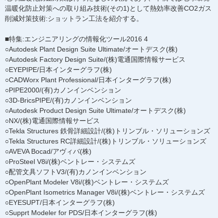
温暖化防止対策への取り組み技術(その1)として熱効率改善CO2ガス
削減対策技術:ショットラン工法を紹介する。
■特集:エンジニアリングの情報化ツール2016 4
○Autodesk Plant Design Suite Ultimate/オートデスク(株)
○Autodesk Factory Design Suite/(株)電通国際情報サービス
○EYEPIPE/日本インターグラフ(株)
○CADWorx Plant Professional/日本インターグラフ(株)
○PIPE2000/(有)カノンインベンション
○3D-BricsPIPE/(有)カノンインベンション
○Autodesk Product Design Suite Ultimate/オートデスク(株)
○NX/(株)電通国際情報サービス
○Tekla Structures 鉄骨詳細設計/(株)トリンブル・ソリューションズ
○Tekla Structures RC詳細設計/(株)トリンブル・ソリューションズ
○AVEVA Bocad/アヴィバ(株)
○ProSteel V8i/(株)ベントレー・システムズ
○配管文具ソフトV3/(有)カノンインベンション
○OpenPlant Modeler V8i/(株)ベントレー・システムズ
○OpenPlant Isometrics Manager V8i/(株)ベントレー・システムズ
○EYESUPT/日本インターグラフ(株)
○Supprt Modeler for PDS/日本インターグラフ(株)