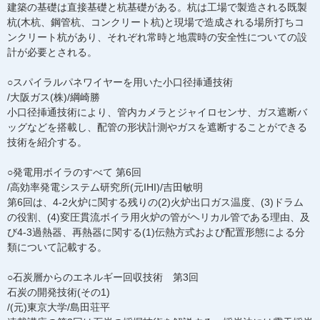
建築の基礎は直接基礎と杭基礎がある。杭は工場で製造される既製
杭(木杭、鋼管杭、コンクリート杭)と現場で造成される場所打ちコ
ンクリート杭があり、それぞれ常時と地震時の安全性についての設
計が必要とされる。
○スパイラルパネワイヤーを用いた小口径挿通技術
/大阪ガス(株)/綱崎勝
小口径挿通技術により、管内カメラとジャイロセンサ、ガス遮断バ
ッグなどを搭載し、配管の形状計測やガスを遮断することができる
技術を紹介する。
○発電用ボイラのすべて 第6回
/高効率発電システム研究所(元IHI)/吉田敏明
第6回は、4-2火炉に関する残りの(2)火炉出口ガス温度、(3)ドラム
の役割、(4)変圧貫流ボイラ用火炉の管がヘリカル管である理由、及
び4-3過熱器、再熱器に関する(1)伝熱方式および配置形態による分
類について記載する。
○石炭層からのエネルギー回収技術 第3回
石炭の開発技術(その1)
/(元)東京大学/島田荘平