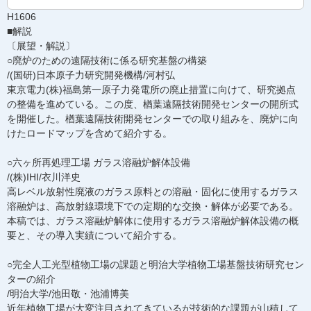
H1606
■解説
〔展望・解説〕
○廃炉のための遠隔技術に係る研究基盤の構築
/(国研)日本原子力研究開発機構/河村弘
東京電力(株)福島第一原子力発電所の廃止措置に向けて、研究拠点
の整備を進めている。この度、楢葉遠隔技術開発センターの開所式
を開催した。楢葉遠隔技術開発センターでの取り組みを、廃炉に向
けたロードマップを含めて紹介する。
○六ヶ所再処理工場 ガラス溶融炉解体設備
/(株)IHI/衣川洋史
高レベル放射性廃液のガラス原料との溶融・固化に使用するガラス
溶融炉は、高放射線環境下での定期的な交換・解体が必要である。
本稿では、ガラス溶融炉解体に使用するガラス溶融炉解体設備の概
要と、その導入実績について紹介する。
○完全人工光型植物工場の課題と明治大学植物工場基盤技術研究セン
ターの紹介
/明治大学/池田敬・池浦博美
近年植物工場が大変注目されてきているが技術的な課題が山積して