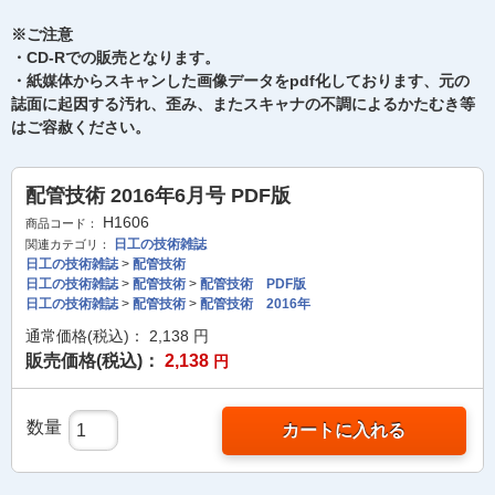
※ご注意
・CD-Rでの販売となります。
・紙媒体からスキャンした画像データをpdf化しております、元の
誌面に起因する汚れ、歪み、またスキャナの不調によるかたむき等
はご容赦ください。
配管技術 2016年6月号 PDF版
H1606
商品コード：
日工の技術雑誌
関連カテゴリ：
日工の技術雑誌
>
配管技術
日工の技術雑誌
>
配管技術
>
配管技術 PDF版
日工の技術雑誌
>
配管技術
>
配管技術 2016年
通常価格(税込)：
2,138
円
販売価格(税込)：
2,138
円
数量
カートに入れる