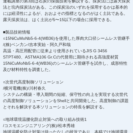
連載講座の第3回は石炭の採掘技術を解説する。採炭法には露天採炭
法と坑内採炭法がある。この採炭法のいずれを採用するかは基本的
には経済性によるが、おおよその指標となるのがはく土比である。
露天採炭法は、はく土比が5〜15以下の場合に採用できる。
■製品技術情報
○15NiCuMoNb5-6-4(WB36)を使用した厚肉大口径シームレス管継手
/(株)ベン力ン/吉本実始・阿久戸和哉
高温・高圧用配管に従来より使用されているJIS G 3456
STPT480、ASTMA106 Gr.Cの代替用に期待される高強度材質
15NiCuMoNb5-6-4(WB36)のシームレス管継手を試作し、成形特性
及び材料特性を調査した。
○次世代高度制御ソリューション
/横河電機(株)/川村春久
システムの構築・導入期間の短縮、保守性の向上を実現する次世代
の高度制御ソリューションをShellと共同開発した。高度制御の課題
とそれを解決する本ソリューションの特長を解説する。
○地球環境温腰化防止対策への取り組み技術1
/コスモエンジニアリング(株)/松本秀雄
地球温暖化防止対策は待ったなしの状況であり、本稿では地球環境