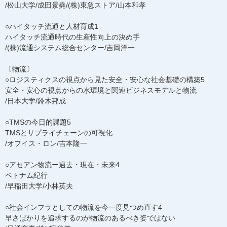
/松山大学/成田景堯/(株)東急ストア/山本和孝
○ハイタッチ流通と人材育成1
ハイタッチ流通時代の生産性向上の決め手
/(株)流通システム総合センター/吉岡洋一
〔物流〕
○ロジスティクスの視点から見た安全・安心な社会基礎の構築5
安全・安心の視点からの水環境と関連ビジネスモデルと物流
/日本大学/鈴木邦成
○TMSの今日的課題5
TMSとサプライチェーンの可視化
/オフイス・ロン/吉本隆一
○アセアン物流ー過去・現在・未来4
ベトナム紀行
/早稲田大学/小林英夫
○社会インフラとしての物流を今一度見つめ直す4
早さばかりを追求するのが物流のあるべき姿ではない