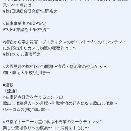
意すべき点とは
/(株)日通総合研究所/矢野裕之
○倉庫事業者のBCP策定
/中小企業診断士/田中浩二
○経験から学ぶ災害ロジスティクスのポイント〜3つのインシデント
に対応出来たカスミ物流の秘密とは…〜
/(株)カスミ/齋藤雅之
○大震災時の燃料(石油)問題〜流通・物流業の視点から〜
/前・防衛大学校/荒川憲一
■連載
〔流通〕
○在庫起点経営を考えるヒント13
蔵出し価格導入への道標〜引取物流の起点になる蔵出し価格〜
/シーコムス(株)/関口壽一
○成都イトーヨーカ堂に学ぶ小売業のマーケティング2
楽しい売場作りへの模索〜コト消費を中心に〜