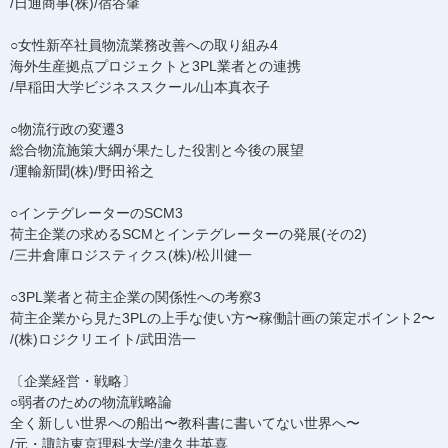
/日通商事(株)/宿谷肇
○女性新卒社員物流業務改善への取り組み4
海外生産拠点プロジェクトと3PL業者との連携
/早稲田大学ビジネススクール/山本真衣子
○物流行政の変遷3
総合物流施策大綱が果たした役割と今後の展望
/運輸新聞(株)/野田裕之
○インテグレーターのSCM3
荷主企業の求めるSCMとインテグレーターの発展(その2)
/三井倉庫ロジスティクス(株)/松川健一
○3PL業者と荷主企業の関係性への考察3
荷主企業から見た3PLの上手な使い方〜稼働計画の策定ポイント2〜
/(株)ロジクリエイト/武田浩一
〔企業経営・戦略〕
○弱者のための物流戦略論
全く新しい世界への船出〜教科書に書いてない世界へ〜
/元・諏訪東京理科大学/津久井英喜