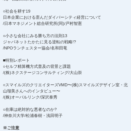
○社会を耕す19
日本企業における歪んだダイバーシティ経営について
/日本マネジメント総合研究所(同)/戸村智憲
○小さな会社にみる勝ち方の法則13
ジャパネットたかたに見る逆転の戦略!?
/NPOランチェスター協会/名和田竜
■特別レポート
○セルフ精算機方式普及の背景と課題
/(株)ネクステージコンサルティング/大山崇
○スマイルズのクリエイターズVMD〜(株)スマイルズデザイン室・北
山瑠美さんへのインタビュー〜
/(株)オーバルリンク/深沢泰秀
○在庫は絶対的な悪者なのか?
/神奈川大学/松浦春樹・浅田明子
※ご注意