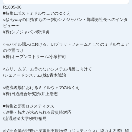
R1605-06
■特集1:ポストミドルウェアのゆくえ
○@Hywayの目指すもの〜(株)シノジャパン・鄭澤勇社長へのインタ
ビュー〜
/(株)シノジャパン/鄭澤勇
○モバイル端末における、UIプラットフォームとしてのミドルウェア
の位置づけ
/(株)オープンストリーム/小泉裕司
○ムリ、ムダ、ムラのないシステム構築に向けて
/シェアードシステム(株)/青木誠治
○物流現場におけるミドルウェアのゆくえ
/(株)日通総合研究所/井上浩志
■特集2:災害ロジスティクス
○連携・協力が求められる震災時対応
/流通経済大学/矢野裕児
○民間企業が行政の災害用支援物資ロジスティクスに協力する際に留