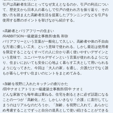
引戸は高齢者生活にとってなぜ支えとなるのか。引戸の利点につい
て、歴史文から日本人の暮らしで引戸の使われ方を振り返り、その
使い方を踏まえた高齢者生活を提案したプランニングなどを引戸を
使用する際のポイントを挙げながら紹介する。
○高齢者とバリアフリーの住まい
/RABBITSON一級建築士事務所/倉島 和弥
バリアフリーという言葉が一般化して久しい。高齢者や体の不自由
な方達に優しい工夫、という意味で使われる。しかし最近は使用者
を限定することなくすべての人に分かり易く使いやすいデザインと
いう意味で、ユニバーサルデザインという言葉が使われるようにな
り、住まいにおいても安全に心地よく暮らす工夫として用いられる
ようになってきた。今回は「大人の家」を通し、介護だけでなく誰
もが暮らしやすい住まいのヒントをまとめてみる。
○加齢を視野に入れたキッチンの創りかた
/田中ナオミアトリエ一級建築士事務所/田中 ナオミ
どんな家族でも毎年歳は重ねる。住宅を創るときに必ず話題になる
ことの一つが「高齢化」だ。しかしいきなり「介護」に直行してし
まうのはリアルなのだろうか。「加齢」を視野に入れて、あらかじ
め考慮することでずっと自分の道具として使い続けることができる