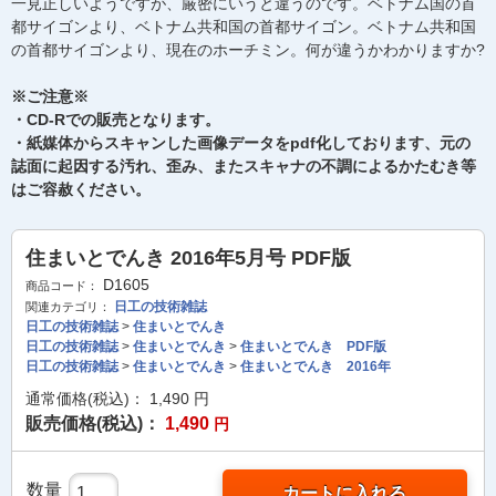
一見正しいようですが、厳密にいうと違うのです。ベトナム国の首
都サイゴンより、ベトナム共和国の首都サイゴン。ベトナム共和国
の首都サイゴンより、現在のホーチミン。何が違うかわかりますか?
※ご注意※
・CD-Rでの販売となります。
・紙媒体からスキャンした画像データをpdf化しております、元の
誌面に起因する汚れ、歪み、またスキャナの不調によるかたむき等
はご容赦ください。
住まいとでんき 2016年5月号 PDF版
D1605
商品コード：
日工の技術雑誌
関連カテゴリ：
日工の技術雑誌
>
住まいとでんき
日工の技術雑誌
>
住まいとでんき
>
住まいとでんき PDF版
日工の技術雑誌
>
住まいとでんき
>
住まいとでんき 2016年
通常価格(税込)：
1,490
円
販売価格(税込)：
1,490
円
数量
カートに入れる