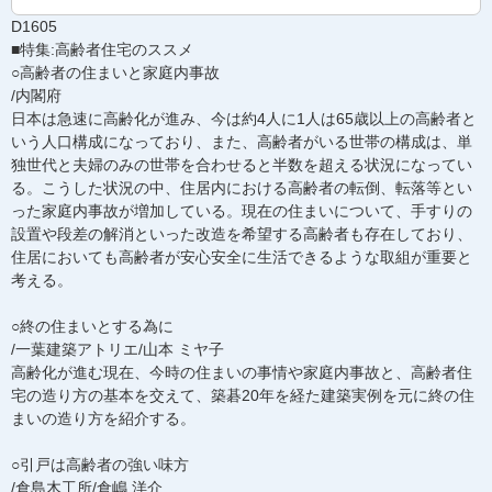
D1605
■特集:高齢者住宅のススメ
○高齢者の住まいと家庭内事故
/内閣府
日本は急速に高齢化が進み、今は約4人に1人は65歳以上の高齢者と
いう人口構成になっており、また、高齢者がいる世帯の構成は、単
独世代と夫婦のみの世帯を合わせると半数を超える状況になってい
る。こうした状況の中、住居内における高齢者の転倒、転落等とい
った家庭内事故が増加している。現在の住まいについて、手すりの
設置や段差の解消といった改造を希望する高齢者も存在しており、
住居においても高齢者が安心安全に生活できるような取組が重要と
考える。
○終の住まいとする為に
/一葉建築アトリエ/山本 ミヤ子
高齢化が進む現在、今時の住まいの事情や家庭内事故と、高齢者住
宅の造り方の基本を交えて、築碁20年を経た建築実例を元に終の住
まいの造り方を紹介する。
○引戸は高齢者の強い味方
/倉島木工所/倉嶋 洋介