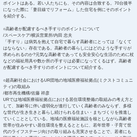
ポイントはある。若い人たちにも、その内容は合致する。70台後半
になった際に「妻目線でリフォーム」した住宅を例にそのポイント
を紹介する。
○高齢者が配慮するべき手すりのポイントについて
/スペースケア/横浜営業所/内田 忠夫
「手すり」は病気を抱えて自宅で暮らす高齢者にとっては「なくて
はならない」存在である。高齢者の暮らしにはどのような手すりが
求められるのか?元気な高齢者であっても安全安心な生活のために杖
などの福祉用具や数か所の手すりは必要になってくるはず。高齢者
が配慮するべき手すりのポイントについて紹介する。
○超高齢社会におけるUR団地の地域医療福祉拠点(ミクストコミュニ
ティ)の取組み
/都市再生機構/佐藤 祥彦
URでは地域医療福祉拠点における居住環境整備の取組みの考え方と
して、加齢等に伴い虚弱化が進行していく高齢者のみならず、多様
な世代が生き生きと暮らし続けられる住まい・まちづくりを推進し
ていくこととしている。地域の医療福祉施設を核としながら高齢者
世帯が住みやすい居住環境を整えるとともに、若年世帯・子育て世
代のライフステージ向けの取り組みも充実させることで、若者にも