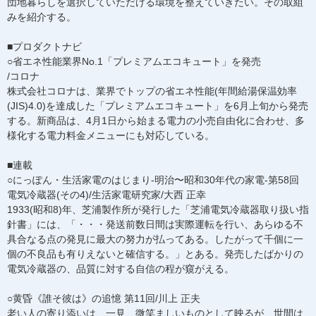
団地暮らしを選択していただける環境を整えていきたい。その取組
みを紹介する。
■プロダクトナビ
○省エネ性能業界No.1「プレミアムエコキュート」を発売
/コロナ
株式会社コロナは、業界でトップの省エネ性能(年間給湯保温効率
(JIS)4.0)を達成した「プレミアムエコキュート」を6月上旬から発売
する。新商品は、4月1日から始まる電力の小売自由化に合わせ、多
様化する電力料金メニューにも対応している。
■連載
○にっぽん・生活家電のはじまり-明治〜昭和30年代の家電-第58回
電気冷蔵器(その4)/生活家電研究家/大西 正幸
1933(昭和8)年、芝浦製作所が発行した「芝浦電気冷蔵器取り扱い指
針書」には、「・・・発送前数日間は実際運転を行い、あらゆる不
具合なる点の発見に最大の努力が払ってある。したがって千個に一
個の不良品も有りえないと確信する。」とある。発売したばかりの
電気冷蔵器の、品質に対する自信の程が窺がえる。
○黄昏《誰そ彼は》の追憶 第11回/川上 正夫
老い人の寄り添いは、一見、微笑ましいものとして映るが、世間は