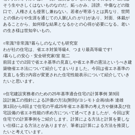
そう生やさしくはないものなのだ。妬っかみ、誹謗、中傷などの陰
口で、人権さえも侵害し兼ねない。若者が寄添うとは異なり、世間
との係わりや生涯を通じての人脈(人の.がり)があり、対面、体裁が
あることから、如何様な結果となるかとの心得が必要になる。老い
の生き様は世知辛いもの。
○常識?非常識?暮らしのなんでも研究室
わが社の住宅は、省エネ対策等級4、つまり最高等級です!
/暮らしの安心・安全研究家/室 龍二
前回までの2回で省エネ基準の見直しや省エネ界の憲法というべき建
築物省エネ法について紹介してまいりました。今回は省エネ基準の
見直しを受け内容が変更された住宅性能表示について紹介していき
たいと思います。
○住宅建設実務者のための25年基準適合住宅の計算事例 第9回
設計施工の指針による評価の方法(附則)/ヨシモト企画/由本 達雄
第1回から8回まで住宅の平成25年省エネ基準の考え方や躯体及び住
宅設備の省エネ性能の求め方について述べてきましたが、今回は実
住宅での計算事例をご紹介します。計算による方法と計算を要しな
い仕様による方法とがありますが、筆者は計算による方法を推奨し
たいと考えています。