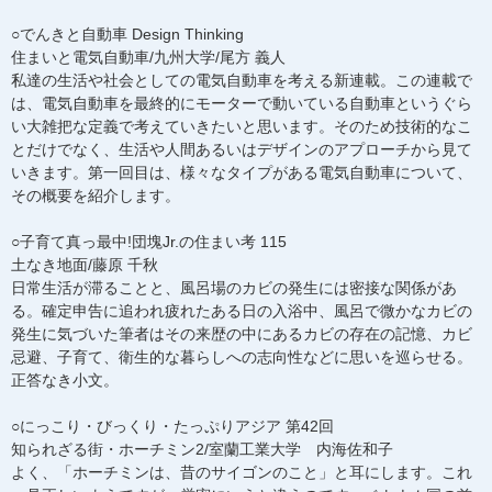
○でんきと自動車 Design Thinking
住まいと電気自動車/九州大学/尾方 義人
私達の生活や社会としての電気自動車を考える新連載。この連載で
は、電気自動車を最終的にモーターで動いている自動車というぐら
い大雑把な定義で考えていきたいと思います。そのため技術的なこ
とだけでなく、生活や人間あるいはデザインのアプローチから見て
いきます。第一回目は、様々なタイプがある電気自動車について、
その概要を紹介します。
○子育て真っ最中!団塊Jr.の住まい考 115
土なき地面/藤原 千秋
日常生活が滞ることと、風呂場のカビの発生には密接な関係があ
る。確定申告に追われ疲れたある日の入浴中、風呂で微かなカビの
発生に気づいた筆者はその来歴の中にあるカビの存在の記憶、カビ
忌避、子育て、衛生的な暮らしへの志向性などに思いを巡らせる。
正答なき小文。
○にっこり・びっくり・たっぷりアジア 第42回
知られざる街・ホーチミン2/室蘭工業大学 内海佐和子
よく、「ホーチミンは、昔のサイゴンのこと」と耳にします。これ