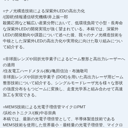
○ナノ光構造技術による深紫外LEDの高出力化
/(国研)情報通信研究機構/井上振一郎
殺菌応用など幅広い産業分野において、低環境負荷で小型・長寿命
な深紫外LEDの開発実現が強く望まれている。本稿では、深紫外
LEDの開発動向や課題について述べた後、我々のナノ光構造技術を
中核とした深紫外LEDの高出力化や実用化に向けた取り組みについ
て紹介する。
○非球面レンズや回折光学素子によるビーム整形と高出力レーザーへ
の適用
/住友電工ハードメタル(株)/亀田信治・布施敬司
非球面レンズや回折光学素子 (DOE)を用いた高出力レーザ用ビーム
整形技術について紹介する。シングルモードレーザ光を様々な形状
の強度分布をもつビームに変換し、走査光学系と組み合わせて高速
加工を実現できる。
○MEMS技術による光電子増倍管マイクロPMT
/浜松ホ卜ニクス/(株)中谷崇典
本稿では、最新の光電子増倍管として、半導体製造技術である
MEMS技術を使用した世界最小・最軽量の光電子増倍管、マイクロ