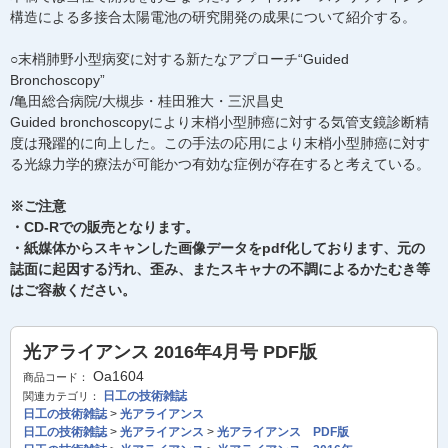
構造による多接合太陽電池の研究開発の成果について紹介する。
○末梢肺野小型病変に対する新たなアプローチ“Guided
Bronchoscopy”
/亀田総合病院/大槻歩・桂田雅大・三沢昌史
Guided bronchoscopyにより末梢小型肺癌に対する気管支鏡診断精
度は飛躍的に向上した。この手法の応用により末梢小型肺癌に対す
る光線力学的療法が可能かつ有効な症例が存在すると考えている。
※ご注意
・CD-Rでの販売となります。
・紙媒体からスキャンした画像データをpdf化しております、元の
誌面に起因する汚れ、歪み、またスキャナの不調によるかたむき等
はご容赦ください。
光アライアンス 2016年4月号 PDF版
Oa1604
商品コード：
日工の技術雑誌
関連カテゴリ：
日工の技術雑誌
>
光アライアンス
日工の技術雑誌
>
光アライアンス
>
光アライアンス PDF版