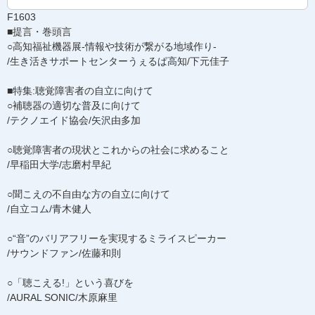
F1603
■提言・巻頭言
○高知福祉機器展-情報や技術が繋がる地域作り-
/生き活きサポートセンターうぇるぱ高知/下元佳子
■特集:聴覚障害者の自立に向けて
○補聴器の適切な普及に向けて
/テクノエイド協会/矢沢由多加
○聴覚障害者の現状とこれからの社会に求めること
/早稲田大学/志磨村早紀
○聞こえの不自由な方の自立に向けて
/自立コム/青木健人
○“音”のバリアフリーを実現するミライスピーカー
/サウンドファン/佐藤和則
○「聴こえる!」という喜びを
/AURAL SONIC/木原麻里