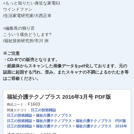
○もっと知りたい身近な家電61
ウインドファン
/生活家電研究家/大西正幸
○編集長の独り言
こういう場合どうします?
/福祉技術研究所/市川 洌
※ご注意
・CD-Rでの販売となります。
・紙媒体からスキャンした画像データをpdf化しております、元の
誌面に起因する汚れ、歪み、またスキャナの不調によるかたむき等
はご容赦ください。
福祉介護テクノプラス 2016年3月号 PDF版
F1603
商品コード：
日工の技術雑誌
関連カテゴリ：
日工の技術雑誌
>
福祉介護テクノプラス
日工の技術雑誌
>
福祉介護テクノプラス
>
福祉介護テクノプラス PDF版
日工の技術雑誌
>
福祉介護テクノプラス
>
福祉介護テクノプラス 2016年