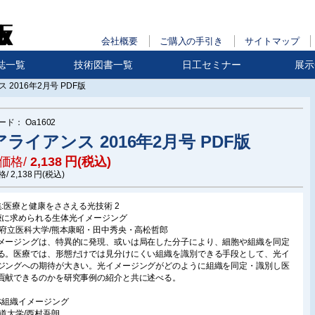
会社概要
ご購入の手引き
サイトマップ
誌一覧
技術図書一覧
日工セミナー
展示
 2016年2月号 PDF版
ード：
Oa1602
ライアンス 2016年2月号 PDF版
価格/
2,138
円(税込)
格/
2,138
円(税込)
集:医療と健康をささえる光技術 2
療に求められる生体光イメージング
都府立医科大学/熊本康昭・田中秀央・高松哲郎
メージングは、特異的に発現、或いは局在した分子により、細胞や組織を同定
る。医療では、形態だけでは見分けにくい組織を識別できる手段として、光イ
ジングへの期待が大きい。光イメージングがどのように組織を同定・識別し医
貢献できるのかを研究事例の紹介と共に述べる。
体組織イメージング
海道大学/西村吾朗