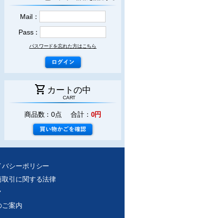
Mail：
Pass：
パスワードを忘れた方はこちら
shopping_cart
カートの中
CART
商品数：0点 合計：
0円
イバシーポリシー
商取引に関する法律
ク
のご案内