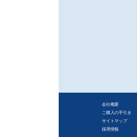
※ご
・C
・紙
れ、
会社概要
ご購入の手引き
サイトマップ
採用情報