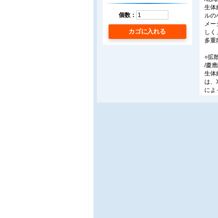
生体
個数：
ルの
メー
カゴに入れる
しく
多重
○拡
/慶
生体
は、
によ
術動
○拡
/東
/山
拡散
スペ
る。
ージ
○光
/防
/慶
本稿
たの