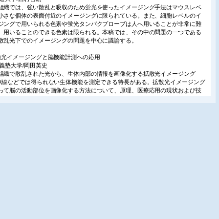
組織では、強い散乱と吸収のため蛍光を使ったイメージング手法はマウスレベ
小さな個体の表面付近のイメージングに限られている。また、細胞レベルのイ
ジングで用いられる色素や蛍光タンパクプローブは人へ用いることが非常に難
、用いることのできる色素は限られる。本稿では、その中の問題の一つである
散乱光下でのイメージングの問題を中心に議論する。
散光イメージングと脳機能計測への応用
應義塾大学/岡田英史
組織で散乱された光から、生体内部の情報を画像化する拡散光イメージング
X線などでは得られない生体機能を測定できる特長がある。拡散光イメージング
って脳の活動部位を画像化する方法について、原理、医療応用の現状および技
向について解説する。
散反射分光イメージングによる脳機能動態解析
京農工大学/西舘泉/防衛医科大学校/川内聡子・佐藤俊一
形大学/佐藤学
光を利用した分光イメージングは、丸ごとの生体組織から得られる吸収・散乱
クトル情報を解析することで機能・形態のダイナミクスを評価することができ
本稿では、拡散反射分光法に基づく脳組織光学特性値の時・空間的変化をイメ
ング法と脳機能動態解析への応用について紹介する。
音響イメージング法の研究動向
衛医科大学校/佐藤俊一・川内聡子
應義塾大学/角井泰之・寺川光洋
では光音響イメージング法の原理、装置構成、特徴と研究動向について概説し
ち、著者らの研究として熱傷などの皮膚診断技術の開発、診断・治療一体型(セ