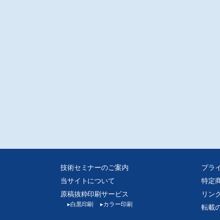
注意※
D-Rでの販売となります。
媒体からスキャンした画像データをpdf化しております、元の誌面に起因する汚
歪み、またスキャナの不調によるかたむき等はご容赦ください。
技術セミナーのご案内
プラ
当サイトについて
特定
原稿抜粋印刷サービス
リン
▸
白黒印刷
▸
カラー印刷
転載