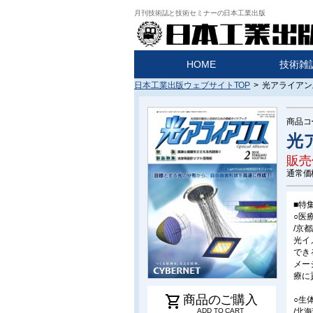
月刊技術誌と技術セミナーの日本工業出版
HOME
技術雑
日本工業出版ウェブサイトTOP
>
光アライアンス
商品コ
光ア
販売
通常価
■特
○医
/京
光イ
でき
メー
療に
shopping_cart
商品のご購入
○生
/北
ADD TO CART