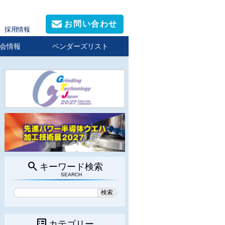
お問い合わせ
採用情報
会情報
ベンダーズリスト
search
キーワード検索
SEARCH
list_alt
カテゴリー