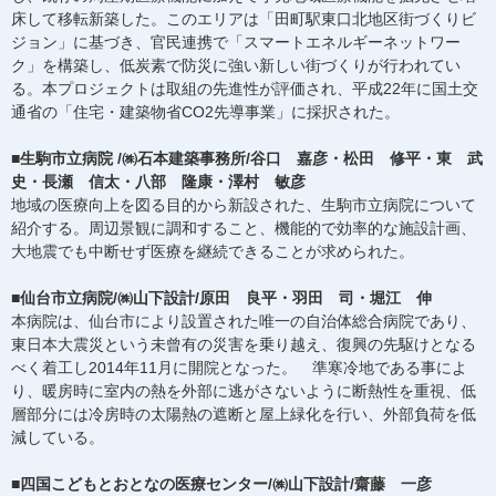
床して移転新築した。このエリアは「田町駅東口北地区街づくりビ
ジョン」に基づき、官民連携で「スマートエネルギーネットワー
ク」を構築し、低炭素で防災に強い新しい街づくりが行われてい
る。本プロジェクトは取組の先進性が評価され、平成22年に国土交
通省の「住宅・建築物省CO2先導事業」に採択された。
■生駒市立病院 /㈱石本建築事務所/谷口 嘉彦・松田 修平・東 武
史・長瀬 信太・八部 隆康・澤村 敏彦
地域の医療向上を図る目的から新設された、生駒市立病院について
紹介する。周辺景観に調和すること、機能的で効率的な施設計画、
大地震でも中断せず医療を継続できることが求められた。
■仙台市立病院/㈱山下設計/原田 良平・羽田 司・堀江 伸
本病院は、仙台市により設置された唯一の自治体総合病院であり、
東日本大震災という未曾有の災害を乗り越え、復興の先駆けとなる
べく着工し2014年11月に開院となった。 準寒冷地である事によ
り、暖房時に室内の熱を外部に逃がさないように断熱性を重視、低
層部分には冷房時の太陽熱の遮断と屋上緑化を行い、外部負荷を低
減している。
■四国こどもとおとなの医療センター/㈱山下設計/齋藤 一彦