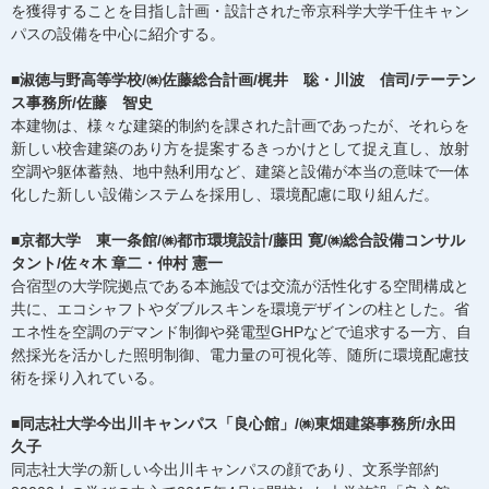
を獲得することを目指し計画・設計された帝京科学大学千住キャン
パスの設備を中心に紹介する。
■淑徳与野高等学校/㈱佐藤総合計画/梶井 聡・川波 信司/テーテン
ス事務所/佐藤 智史
本建物は、様々な建築的制約を課された計画であったが、それらを
新しい校舎建築のあり方を提案するきっかけとして捉え直し、放射
空調や躯体蓄熱、地中熱利用など、建築と設備が本当の意味で一体
化した新しい設備システムを採用し、環境配慮に取り組んだ。
■京都大学 東一条館/㈱都市環境設計/藤田 寛/㈱総合設備コンサル
タント/佐々木 章二・仲村 憲一
合宿型の大学院拠点である本施設では交流が活性化する空間構成と
共に、エコシャフトやダブルスキンを環境デザインの柱とした。省
エネ性を空調のデマンド制御や発電型GHPなどで追求する一方、自
然採光を活かした照明制御、電力量の可視化等、随所に環境配慮技
術を採り入れている。
■同志社大学今出川キャンパス「良心館」/㈱東畑建築事務所/永田
久子
同志社大学の新しい今出川キャンパスの顔であり、文系学部約