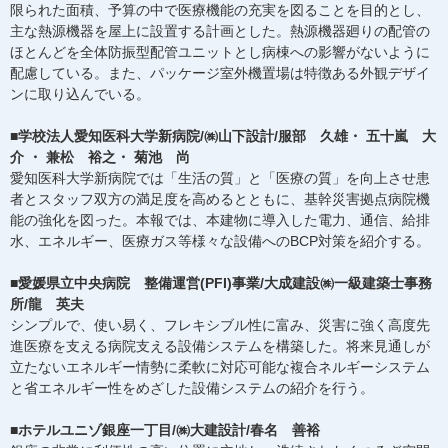
限られた面積、予算の中で医療機能の充実を図ることを目的とし、
主な熱源機器を屋上に設置する計画とした。熱源機器廻りの配管の
ほとんどを全体防振型配管ユニットとし病棟への影響がないように
配慮している。また、パッケージ室外機置場は特徴ある外観デザイ
ンに取り込んでいる。
■学校法人愛知医科大学新病院/㈱山下設計/服部 久雄・ 五十嵐 大
介 ・ 兼松 裕之・ 菊池 尚
愛知医科大学新病院では「生活の質」と「医療の質」を向上させ患
者とスタッフ双方の満足度を高めるとともに、基幹災害拠点病院機
能の強化を図った。本報では、本建物に導入した電力、通信、給排
水、エネルギー、医療ガス等様々な設備へのBCP対策を紹介する。
■愛媛県立中央病院 整備運営(PFI)事業/大成建設㈱一級建築士事務
所/龍 英夫
シンプルで、使い易く、フレキシブル性に富み、災害に強く高度先
進医療を支える病院支える設備システムを構築した。将来見通しが
立たないエネルギー情勢に柔軟に対応可能な複合ネルギーシステム
と省エネルギー性をめざした設備システムの紹介を行う。
■ホテルユニゾ銀座一丁目/㈱大建設計/春名 善裕