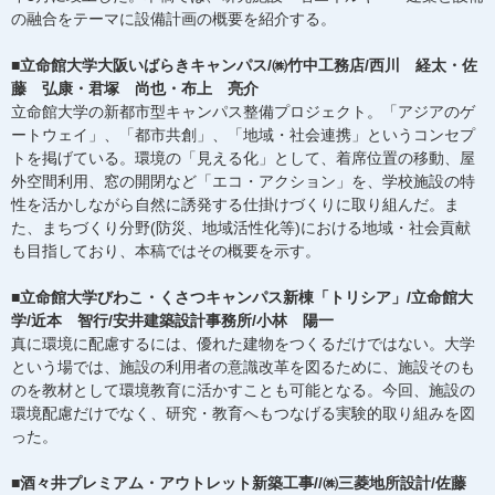
の融合をテーマに設備計画の概要を紹介する。
■立命館大学大阪いばらきキャンパス/㈱竹中工務店/西川 経太・佐
藤 弘康・君塚 尚也・布上 亮介
立命館大学の新都市型キャンパス整備プロジェクト。「アジアのゲ
ートウェイ」、「都市共創」、「地域・社会連携」というコンセプ
トを掲げている。環境の「見える化」として、着席位置の移動、屋
外空間利用、窓の開閉など「エコ・アクション」を、学校施設の特
性を活かしながら自然に誘発する仕掛けづくりに取り組んだ。ま
た、まちづくり分野(防災、地域活性化等)における地域・社会貢献
も目指しており、本稿ではその概要を示す。
■立命館大学びわこ・くさつキャンパス新棟「トリシア」/立命館大
学/近本 智行/安井建築設計事務所/小林 陽一
真に環境に配慮するには、優れた建物をつくるだけではない。大学
という場では、施設の利用者の意識改革を図るために、施設そのも
のを教材として環境教育に活かすことも可能となる。今回、施設の
環境配慮だけでなく、研究・教育へもつなげる実験的取り組みを図
った。
■酒々井プレミアム・アウトレット新築工事//㈱三菱地所設計/佐藤