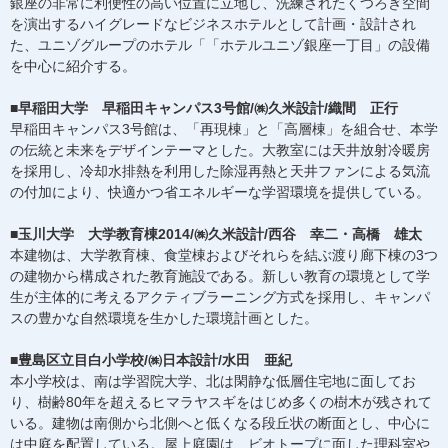
銀座の非常に利便性の高い位置に立地し、洗練されたくつろぎ空間
を演出するハイグレードなビジネスホテルとして計画・設計され
た、ユニゾグループのホテル「「ホテルユニゾ銀座一丁目」の設備
を中心に紹介する。
■早稲田大学 早稲田キャンパス3号館/㈱久米設計/織間 正行
早稲田キャンパス3号館は、「再現棟」と「高層棟」を組合せ、本学
の伝統と未来をデザインテーマとした。大教室には天井放射冷暖房
を採用し、冷却水排熱を利用した除湿再熱と天井ファンによる気流
の付加により、快適かつ省エネルギーな学習環境を提供している。
■玉川大学 大学教育棟2014/㈱久米設計/西谷 幸二・高橋 雄太
本建物は、大学教育棟、食堂棟およびそれらを結ぶ渡り廊下棟の3つ
の建物から構成された教育施設である。新しい教育の環境として学
生が主体的に考えるアクティブラーニング方式を採用し、キャンパ
スの豊かな自然環境を生かした環境計画とした。
■豊島区立目白小学校/㈱日本設計/水田 亜紀
本小学校は、南は学習院大学、北は閑静な低層住宅地に面してお
り、樹齢80年を超えるヒマラヤスギをはじめ多くの樹木が残されて
いる。建物は南側から北側へと低くなる段丘状の断面とし、中心に
は中庭を配置している。屋上庭園は、ビオトープに面した理科室や