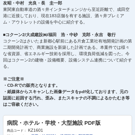
友昭・中村 光良・長 圭一郎
東関東自動車道の酒々井インターチェンジから至近距離で、成田空
港に近接しており、現在183店舗を有する施設、酒々井プレミア
ム・アウトレットの設備を中心に紹介する。
■コクーン2/大成建設㈱/福田 浩・中砂 克郎・永吉 敬行
コクーン2はさいたま新都心駅前にある片倉工業社有地開発計画の第
二期開発計画で、商業施設を新築した計画である。本案件では様々
な省資源、省エネルギー技術を採用し、環境負荷低減を図った。今
回はコクーン2の建物・設備概要、設備システム連携について紹介す
る。
※ご注意※
・CD-Rでの販売となります。
・紙媒体からスキャンした画像データをpdf化しております、元の
誌面に起因する汚れ、歪み、またスキャナの不調によるかたむき等
はご容赦ください。
病院・ホテル・学校・大型施設 PDF版
KZ1601
商品コード：