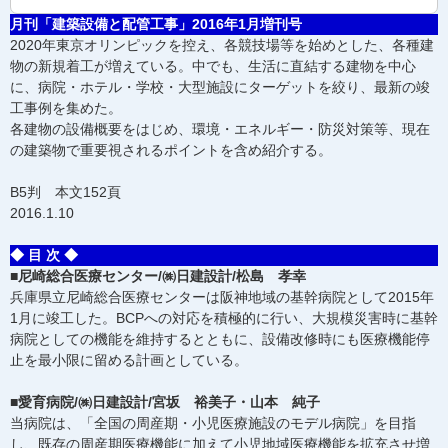
月刊「建築設備と配管工事」2016年1月増刊号
2020年東京オリンピックを控え、各競技場等を始めとした、各種建
物の新規着工が増えている。中でも、生活に直結する建物を中心
に、病院・ホテル・学校・大型施設にターゲットを絞り、最新の竣
工事例を集めた。
各建物の設備概要をはじめ、環境・エネルギー・防災対策等、現在
の建築物で重要視されるポイントを含め紹介する。
B5判 本文152頁
2016.1.10
◆ 目 次 ◆
■尼崎総合医療センター/㈱日建設計/松島 孝幸
兵庫県立尼崎総合医療センターは阪神地域の基幹病院として2015年
1月に竣工した。BCPへの対応を積極的に行い、大規模災害時に基幹
病院としての機能を維持するとともに、設備改修時にも医療機能停
止を最小限に留める計画としている。
■愛育病院/㈱日建設計/宮坂 裕美子・山本 純子
当病院は、「全国の周産期・小児医療施設のモデル病院」を目指
し、既存の周産期医療機能に加えて小児地域医療機能を拡充させ増