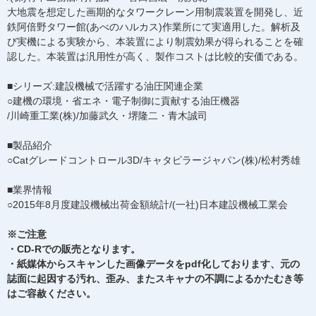
大地震を想定した画期的なタワークレーン用制震装置を開発し、近
鉄阿倍野タワー館(あべのハルカス)作業所にて実適用した。解析及
び実機による実験から、本装置により制震効果が得られることを確
認した。本装置は汎用性が高く、製作コストは比較的安価である。
■シリーズ:建設機械で活躍する油圧関連企業
○建機の環境・省エネ・電子制御に貢献する油圧機器
/川崎重工業(株)/加藤武久・堺隆二・青木誠司
■製品紹介
○Catグレードコントロール3D/キャタピラージャパン(株)/松村秀雄
■業界情報
○2015年8月度建設機械出荷金額統計/(一社)日本建設機械工業会
※ご注意
・CD-Rでの販売となります。
・紙媒体からスキャンした画像データをpdf化しております、元の
誌面に起因する汚れ、歪み、またスキャナの不調によるかたむき等
はご容赦ください。