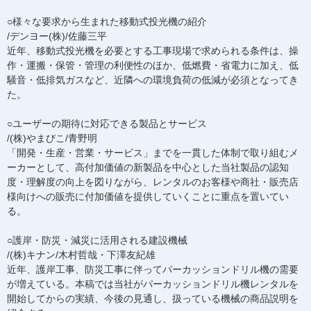
○様々な要求から生まれた移動式投光機の紹介
/デンヨー(株)/佐藤三平
近年、移動式投光機を必要とする工事現場で求められる条件は、操
作・運搬・保管・管理の利便性のほか、低燃費・省電力に加え、低
騒音・低排気ガスなど、近隣への環境負荷の低減が必須となってき
た。
○ユーザーの期待に対応できる製品とサービス
/(株)やまびこ/青野明
「開発・生産・営業・サービス」までを一貫した体制で取り組むメ
ーカーとして、高付加価値の新製品を中心とした当社製品の認知
度・理解度の向上を図りながら、レンタルのお客様や商社・販売店
様向けへの販売に付加価値を提供していくことに重点を置いてい
る。
○護岸・防災・減災に活用される建設機械
/(株)キナン/木村哲哉・下澤友紀雄
近年、護岸工事、防災工事に伴ってパーカッションドリル機の需要
が増えている。本稿では当社がパーカッションドリル機レンタルを
開始してからの実績、今後の見通し、扱っている機械の商品説明を