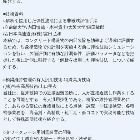
紹介する。
■技術資料
○解析を援用した弾性波法による非破壊評価手法
/立命館大学/内田慎哉・木村貴圭/大阪大学/鎌田敏郎
/西日本高速道路(株)/宮田弘和
本稿では、コンクリート構造物の内部欠陥を効率よく適確に評価す
るため、対象構造物での計測を実施する前に弾性波動シミュレーシ
ョンを行い、欠陥評価に有効な計測条件、評価パラメータなどを把
握した後に計測に移行する「解析を援用した弾性波法」について紹
介する。
○橋梁維持管理の有人汎用技術-特殊高所技術
/(株)特殊高所技術/山口宇玄
当社は、従来技術での近接困難箇所に、人が直接近接し作業をする
ことを可能とする、有人汎用技術である。橋梁の維持管理業務に
て、あらゆる部位の近接目視による点検・調査、非破壊検査、各種
補修業務を、高品質・高精度・短工期・低コストで実現可能な技術
として特殊高所技術を紹介する。
○タワークレーン用制震装置の開発
/(株)竹中工務店/竹内誠一・菅田昌宏・洗光範