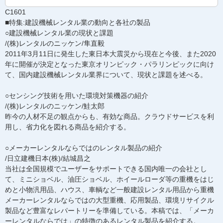
C1601
■特集:建設機械レンタル業の動向と各社の製品
○建設機械レンタル業の現状と課題
/(株)レンタルのニッケン/隼直毅
2011年3月11日に発生した東日本大震災から現在と今後、また2020
年に開催が決定となった東京オリンピック・パラリンピックに向け
て、国内建設機械レンタル業界について、現状と課題を述べる。
○センシング技術を用いた環境対策機器の紹介
/(株)レンタルのニッケン/鮭太郎
昨今の人材不足の観点からも、有効な商品。クラウドサービスを利
用し、省力化を図れる商品を紹介する。
○メーカーレンタルならではのレンタル製品の紹介
/日立建機日本(株)/結城昌之
当社は全国規模でユーザーをサポートできる国内唯一の会社とし
て、ミニショベル、油圧ショベル、ホイールローダ等の重機をはじ
めと小物汎用品、ハウス、車輌など一般建設レンタル用品から重機
メーカーレンタルならではの大型重機、応用製品、環境リサイクル
製品など豊富なレパートリーを準備している。本稿では、「メーカ
ーレンタルならでは」の特徴のあるレンタル製品を紹介する。