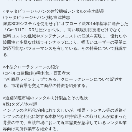
○キャタピラージャパンの建設機械レンタルの主力製品
/キャタピラージャパン(株)/白津博志
尿素SCRシステムを使用せずにオフロード法2014年基準に適合した
「Cat 311F L RR油圧ショベル」。高い環境対応技術だけでなく、
燃料コストの低減やメンテナンスコストの低減を実現し、優れた小
旋回性と多様な仕様ラインナップにより、幅広いユーザーの要望に
対応可能なパフォーマンスを有している。その特長について解説す
る。
○小型クローラクレーンの紹介
/コベルコ建機(株)/毛利勉・西田孝太
当社商品ラインナップである、クローラクレーンについて記述す
る。市場背景を交えて商品の特徴を紹介する。
○道路関連市場のレンタル向け製品とその現状
/(株)タダノ/木村輝一
インフラの老朽化が叫ばれて久しいが、橋梁・トンネル等の道路イ
ンフラの老朽化に対する本格的な維持管理への取り組みが始まった
背景の中で、当該市場において近年需要が急増しているレンタル業
界向け高所作業車を紹介する。