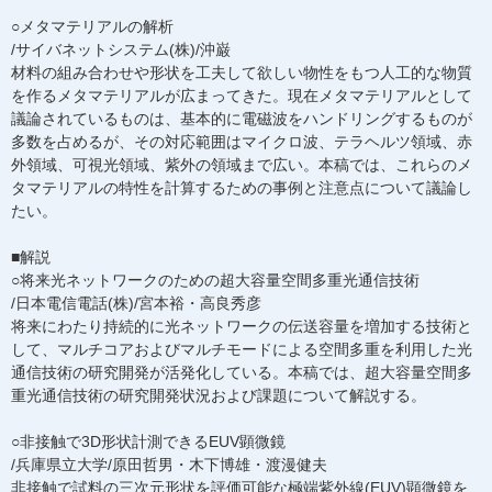
○メタマテリアルの解析
/サイバネットシステム(株)/沖巌
材料の組み合わせや形状を工夫して欲しい物性をもつ人工的な物質
を作るメタマテリアルが広まってきた。現在メタマテリアルとして
議論されているものは、基本的に電磁波をハンドリングするものが
多数を占めるが、その対応範囲はマイクロ波、テラヘルツ領域、赤
外領域、可視光領域、紫外の領域まで広い。本稿では、これらのメ
タマテリアルの特性を計算するための事例と注意点について議論し
たい。
■解説
○将来光ネットワークのための超大容量空間多重光通信技術
/日本電信電話(株)/宮本裕・高良秀彦
将来にわたり持続的に光ネットワークの伝送容量を増加する技術と
して、マルチコアおよびマルチモードによる空間多重を利用した光
通信技術の研究開発が活発化している。本稿では、超大容量空間多
重光通信技術の研究開発状況および課題について解説する。
○非接触で3D形状計測できるEUV顕微鏡
/兵庫県立大学/原田哲男・木下博雄・渡漫健夫
非接触で試料の三次元形状を評価可能な極端紫外線(EUV)顕微鏡を