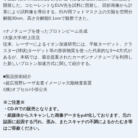
開発した。コヒーレントなEUV光を試料に照射し、回折画像から計
算により試料像を導出する。EUV用フォトマスク上の欠陥を空間分
解能30nm、高さ分解能0.1nmで観察できた。
○ナノチューブを使ったプロトンビーム生成
/大阪大学/村上匡且
従来、レーザーによるイオン加速研究には、平板ターゲット、クラ
スター(球状)ターゲット等の形状物質を使った代表的な3〜4方式が
あるが、本稿では、最近提案されたカーボンナノチューブを利用し
た新しいプロトン加速方式に関して紹介する。
■製品技術紹介
○超広視野レーザ走査イメージャ欠陥検査装置
/(株)オプセル/小俣公夫
※ご注意※
・CD-Rでの販売となります。
・紙媒体からスキャンした画像データをpdf化しております、元の
誌面に起因する汚れ、歪み、またスキャナの不調によるかたむき等
はご容赦ください。