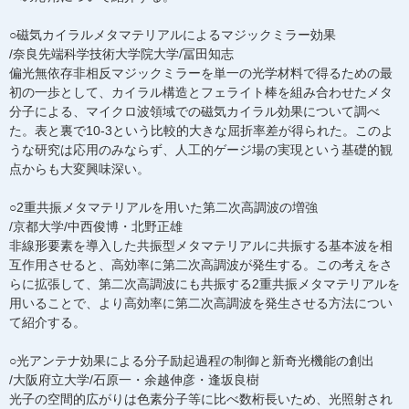
○磁気カイラルメタマテリアルによるマジックミラー効果
/奈良先端科学技術大学院大学/冨田知志
偏光無依存非相反マジックミラーを単一の光学材料で得るための最
初の一歩として、カイラル構造とフェライト棒を組み合わせたメタ
分子による、マイクロ波領域での磁気カイラル効果について調べ
た。表と裏で10-3という比較的大きな屈折率差が得られた。このよ
うな研究は応用のみならず、人工的ゲージ場の実現という基礎的観
点からも大変興味深い。
○2重共振メタマテリアルを用いた第二次高調波の増強
/京都大学/中西俊博・北野正雄
非線形要素を導入した共振型メタマテリアルに共振する基本波を相
互作用させると、高効率に第二次高調波が発生する。この考えをさ
らに拡張して、第二次高調波にも共振する2重共振メタマテリアルを
用いることで、より高効率に第二次高調波を発生させる方法につい
て紹介する。
○光アンテナ効果による分子励起過程の制御と新奇光機能の創出
/大阪府立大学/石原一・余越伸彦・逢坂良樹
光子の空間的広がりは色素分子等に比べ数桁長いため、光照射され