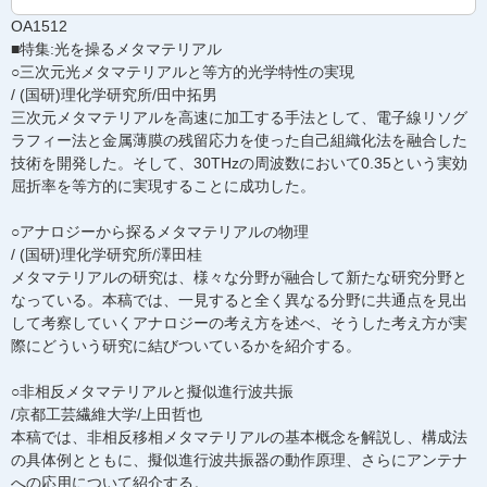
OA1512
■特集:光を操るメタマテリアル
○三次元光メタマテリアルと等方的光学特性の実現
/ (国研)理化学研究所/田中拓男
三次元メタマテリアルを高速に加工する手法として、電子線リソグ
ラフィー法と金属薄膜の残留応力を使った自己組織化法を融合した
技術を開発した。そして、30THzの周波数において0.35という実効
屈折率を等方的に実現することに成功した。
○アナロジーから探るメタマテリアルの物理
/ (国研)理化学研究所/澤田桂
メタマテリアルの研究は、様々な分野が融合して新たな研究分野と
なっている。本稿では、一見すると全く異なる分野に共通点を見出
して考察していくアナロジーの考え方を述べ、そうした考え方が実
際にどういう研究に結びついているかを紹介する。
○非相反メタマテリアルと擬似進行波共振
/京都工芸繊維大学/上田哲也
本稿では、非相反移相メタマテリアルの基本概念を解説し、構成法
の具体例とともに、擬似進行波共振器の動作原理、さらにアンテナ
への応用について紹介する。