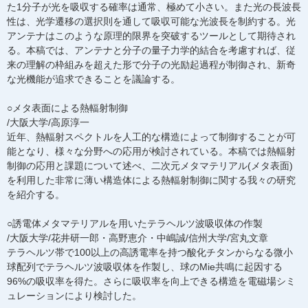
た1分子が光を吸収する確率は通常、極めて小さい。また光の長波長
性は、光学遷移の選択則を通して吸収可能な光波長を制約する。光
アンテナはこのような原理的限界を突破するツールとして期待され
る。本稿では、アンテナと分子の量子力学的結合を考慮すれば、従
来の理解の枠組みを超えた形で分子の光励起過程が制御され、新奇
な光機能が追求できることを議論する。
○メタ表面による熱輻射制御
/大阪大学/高原淳一
近年、熱輻射スペクトルを人工的な構造によって制御することが可
能となり、様々な分野への応用が検討されている。本稿では熱輻射
制御の応用と課題について述べ、二次元メタマテリアル(メタ表面)
を利用した非常に薄い構造体による熱輻射制御に関する我々の研究
を紹介する。
○誘電体メタマテリアルを用いたテラヘルツ波吸収体の作製
/大阪大学/花井研一郎・高野恵介・中嶋誠/信州大学/宮丸文章
テラヘルツ帯で100以上の高誘電率を持つ酸化チタンからなる微小
球配列でテラヘルツ波吸収体を作製し、球のMie共鳴に起因する
96%の吸収率を得た。さらに吸収率を向上できる構造を電磁場シミ
ュレーションにより検討した。