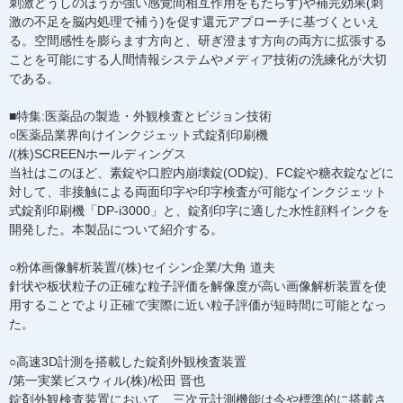
刺激どうしのほうが強い感覚間相互作用をもたらす)や補完効果(刺
激の不足を脳内処理で補う)を促す還元アプローチに基づくといえ
る。空間感性を膨らます方向と、研ぎ澄ます方向の両方に拡張する
ことを可能にする人間情報システムやメディア技術の洗練化が大切
である。
■特集:医薬品の製造・外観検査とビジョン技術
○医薬品業界向けインクジェット式錠剤印刷機
/(株)SCREENホールディングス
当社はこのほど、素錠や口腔内崩壊錠(OD錠)、FC錠や糖衣錠などに
対して、非接触による両面印字や印字検査が可能なインクジェット
式錠剤印刷機「DP-i3000」と、錠剤印字に適した水性顔料インクを
開発した。本製品について紹介する。
○粉体画像解析装置/(株)セイシン企業/大角 道夫
針状や板状粒子の正確な粒子評価を解像度が高い画像解析装置を使
用することでより正確で実際に近い粒子評価が短時間に可能となっ
た。
○高速3D計測を搭載した錠剤外観検査装置
/第一実業ビスウィル(株)/松田 晋也
錠剤外観検査装置において、三次元計測機能は今や標準的に搭載さ