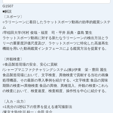
G1507
■解説
〔スポーツ〕
○ラリーシーンに着目したラケットスポーツ動画の効率的鑑賞システ
ム
/早稲田大学/河村 俊哉・福里 司・平井 辰典・森島 繁生
ラケットスポーツ動画に対する新たなラリーシーンの検出方法とラ
リーの重要度評価尺度及び、ラケットスポーツに特化した高速再生
機能を用いた動画鑑賞インタフェースによる鑑賞方法を提案する。
〔外観検査〕
○食品製造現場の安全、安心に貢献
/シャープマニファクチャリングシステム(株)/伊東 栄・豊田 麗生
食品製造現場において、文字検査、異物検査で貢献する当社の画像
処理機器。その最新の導入事例を紹介する。<文字検査:食品の賞味
期限の検査><異物検査:食品の異物、異種混入、外観の検査>これら
の検査において、検査速度、検査精度、操作性を中心に紹介する。
〔入カ・出力〕
○1兆分の1秒以下の世界を捉える連写撮影法
/東京大学/中川 桂一・合田 圭介