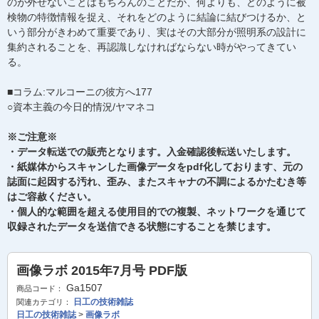
のが外せないことはもちろんのことだが、何よりも、どのように被
検物の特徴情報を捉え、それをどのように結論に結びつけるか、と
いう部分がきわめて重要であり、実はその大部分が照明系の設計に
集約されることを、再認識しなければならない時がやってきてい
る。
■コラム:マルコーニの彼方へ177
○資本主義の今日的情況/ヤマネコ
※ご注意※
・データ転送での販売となります。入金確認後転送いたします。
・紙媒体からスキャンした画像データをpdf化しております、元の
誌面に起因する汚れ、歪み、またスキャナの不調によるかたむき等
はご容赦ください。
・個人的な範囲を超える使用目的での複製、ネットワークを通じて
収録されたデータを送信できる状態にすることを禁じます。
画像ラボ 2015年7月号 PDF版
Ga1507
商品コード：
日工の技術雑誌
関連カテゴリ：
日工の技術雑誌
>
画像ラボ