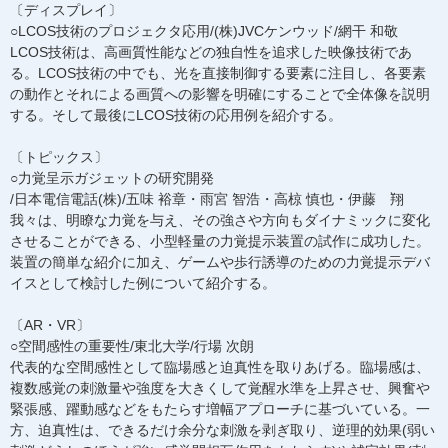
〔ディスプレイ〕
○LCOS技術のプロジェクタ応用/(株)JVCケンウッド/網干 和敬
LCOS技術は、高画質性能などの独自性を追求した映像技術であ
る。LCOS技術の中でも、光を直接制御する要素に注目し、各要素
の動作とそれによる画質への影響を明確にすることで全体像を説明
する。そして最後にLCOS技術の応用例を紹介する。
〔トピックス〕
○力覚呈示ガジェットの研究開発
/日本電信電話(株)/五味 裕章・雨宮 智浩・高椋 慎也・伊藤 翔
我々は、明瞭な力覚を与え、その強さや方向もダイナミックに変化
させることができる、小型軽量の力覚提示装置の試作に成功した。
装置の簡単な紹介に加え、ゲームや歩行誘導のための力覚提示デバ
イスとして検討した例について紹介する。
〔AR・VR〕
○空間感性の重要性/東北大学/行場 次朗
代表的な空間感性として臨場感と迫真性を取りあげる。臨場感は、
複数感覚の刺激量や強度を大きくして覚醒水準を上昇させ、興奮や
緊張感、躍動感などをもたらす増幅アプローチに基づいている。一
方、迫真性は、できるだけ余分な刺激を剥ぎ取り、逆理的効果(弱い