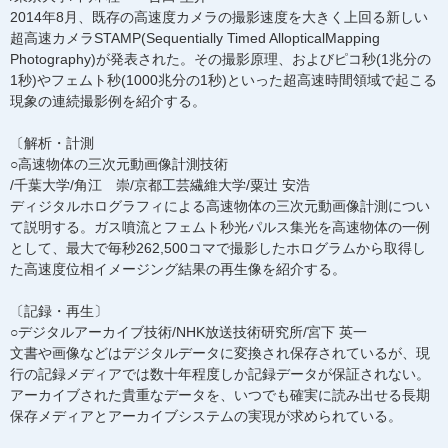
2014年8月、既存の高速度カメラの撮影速度を大きく上回る新しい
超高速カメラSTAMP(Sequentially Timed AllopticalMapping
Photography)が発表された。その撮影原理、およびピコ秒(1兆分の
1秒)やフェムト秒(1000兆分の1秒)といった超高速時間領域で起こる
現象の連続撮影例を紹介する。
〔解析・計測
○高速物体の三次元動画像計測技術
/千葉大学/角江 崇/京都工芸繊維大学/粟辻 安浩
ディジタルホログラフィによる高速物体の三次元動画像計測につい
て説明する。ガス噴流とフェムト秒光パルス集光を高速物体の一例
として、最大で毎秒262,500コマで撮影したホログラムから取得し
た高速度位相イメージング結果の再生像を紹介する。
〔記録・再生〕
○デジタルアーカイブ技術/NHK放送技術研究所/宮下 英一
文書や画像などはデジタルデータに変換され保存されているが、現
行の記録メディアでは数十年程度しか記録データが保証されない。
アーカイブされた貴重なデータを、いつでも確実に読み出せる長期
保存メディアとアーカイブシステムの実現が求められている。