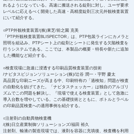
れるようになっている。高速に搬送される錠剤に対し、ユーザ要求
レベルに応えるべく開発した高速・高精度錠剤三次元外観検査装置
にいて紹介する。
○PTP外観検査装置/(株)東芝/前之園 克美
「PTP外観検査装置BLISPECTOR」は、PTP包装ラインにカメラと
照明を組込み、PTPシート上の錠剤とシートに発生する欠陥検査を
行うシステムである。ここでは、本製品の概要・特長や新たに追加
した機能など紹介する。
○検査現場に急速に浸透する印刷品質検査装置の技術
/ナビタスビジョンソリューション(株)/辻谷 潤一・宇野 慶太
高品質な印刷ニーズが高まる中、印刷特有の「過検知」問題が検査
の自動化を妨げてきた。「ナビタスチェッカー」は独自のアルゴリ
ズムでこの問題を解決し、『現場で使える検査装置』として急激に
導入台数を増やしている。この基礎技術とともに、ボトルとラベル
の印刷品質検査への適用事例を紹介する。
○注射剤の自動異物検査機
/(株)日立産業制御ソリューションズ/福田 裕久
注射剤、輸液の製造現場では、液剤を容器に充填後、検査機を利用