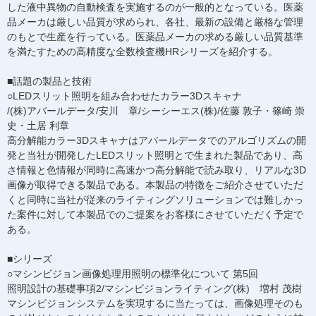
した液中異物の自動検査を実施するのが一般的となっている。医薬
品メーカは厳しい品質が求められ、各社、最新の設備と厳格な管理
のもとで生産を行っている。医薬品メーカの求める厳しい品質基準
を満たすための高精度な全数検査機HRシリーズを紹介する。
■話題の製品と技術
○LEDスリット照明を組み合わせたカラー3Dスキャナ
/(株)アバールデータ/安川 章/シーシーエス(株)/佐藤 敦子・篠崎 崇
史・土居 利章
高分解能カラー3Dスキャナはアバールデータでのアルゴリズムの開
発と当社が開発したLEDスリット照明とで生まれた製品であり、高
さ情報と色情報が同時に高速かつ高分解能で読み取り、リアルな3D
画像が取得できる製品である。本製品の特徴をご紹介させていただ
くと同時に当社が従来のライティングソリューションでは難しかっ
た案件に対して本製品でのご提案をお客様にさせていただく予定で
ある。
■シリーズ
○マシンビジョン画像処理用照明の標準化について 第5回
照明設計の基礎事項2/マシンビジョンライティング(株) 増村 茂樹
マシンビジョンシステムを実現するに当たっては、画像処理そのも