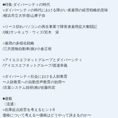
■特集:ダイバーシティの時代
○ダイバーシティの時代における障がい者雇用の経営戦略的意味
/横浜市立大学/影山摩子弥
○リース切れパソコンの再生事業で障害者雇用拡大奮闘記
/(株)サンキュウ・ウィズ/宮木 栄
○雇用の多様化戦略
/三共貨物自動車(株)/小倉正裕
○アイエスエフネットグループとダイバーシティ
/アイエスエフネットグループ/渡邉幸義
○ダイバーシティ社会における人財教育
〜人財教育への自動音声教育の効用〜
/京葉システム技研(株)/佐藤尚宏
■連載
〔流通〕
○在庫起点経営を考えるヒント8
価格について考える〜価格はどうやって決まるのか〜