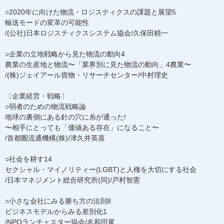
○2020年に向けた物流・ロジスティクスの課題と展望5
輸送モードの変革の可能性
/(公社)日本ロジスティクスシステム協会/久保田精一
○企業の立地戦略から見た物流の動向4
農業の生産地と物流〜「業界別に見た物流の動向」4農業〜
/(株)ジェイアール貨物・リサーチセンター/中村理史
〔企業経営・戦略〕
○弱者のための物流戦略論
地球の裏側にある針の穴に糸が通った!
〜相手にとっても「価値ある存在」になること〜
/首都圏流通機構(株)/津久井英喜
○社会を耕す14
セクシャル・マイノリティー(LGBT)と人権を大切にする社会
/日本マネジメント総合研究所(同)/戸村智憲
○小さな会社にみる勝ち方の法則8
ビジネスモデルからみる差別化1
/NPOランチェスター協会/名和田竜