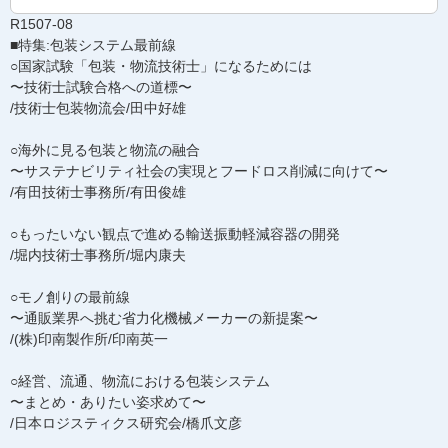
R1507-08
■特集:包装システム最前線
○国家試験「包装・物流技術士」になるためには
〜技術士試験合格への道標〜
/技術士包装物流会/田中好雄
○海外に見る包装と物流の融合
〜サステナビリティ社会の実現とフードロス削減に向けて〜
/有田技術士事務所/有田俊雄
○もったいない観点で進める輸送振動軽減容器の開発
/堀内技術士事務所/堀内康夫
○モノ創りの最前線
〜通販業界へ挑む省力化機械メーカーの新提案〜
/(株)印南製作所/印南英一
○経営、流通、物流における包装システム
〜まとめ・ありたい姿求めて〜
/日本ロジスティクス研究会/橋爪文彦