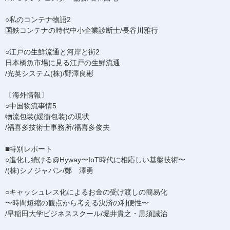
○私のコンテナ物語2
国鉄コンテナの時代中小企業診断士/長谷川雅行
○江戸の生鮮流通と河岸と街2
日本橋魚市場に見る江戸の生鮮流通
/光英システム(株)/野澤良彬
〔海外情報〕
○中国物流事情5
物流包装(緩衝包装)の現状
/福喜多技術士事務所/福喜多俊夫
■特別レポート
○進化し続ける@Hyway〜IoT時代に相応しい基盤技術〜
/(株)シノジャパン/鄭 澤勇
○キャッシュレス化によるお金の受け渡しの簡易化
〜時間短縮の観点から考える決済の利便性〜
/早稲田大学ビジネススクール/堀井貴之・黒須誠治