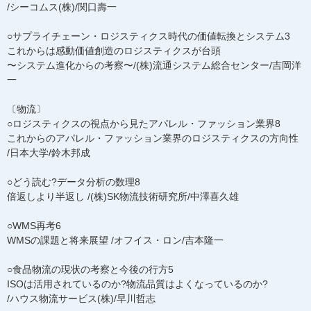
/シーコムス(株)/関口壽一
○サプライチェーン・ロジスティクス時代の価値転換とシステム3
これからは感動価値創造のロジスティクスが台頭
〜システム進化からの考察〜/(株)流通システム総合センター/吉岡洋
一
〔物流〕
○ロジスティクスの視点から見たアパレル・ファッション業界8
これからのアパレル・ファッション業界のロジスティクスの方向性
/日本大学/鈴木邦成
○どう読む?データ分析の数理8
倍返しより半返し /(株)SK物流技術研究所/中澤喜久雄
○WMS再考6
WMSの課題と将来展望 /オフイス・ロン/吉本隆一
○食品物流の現状の考察と今後の行方5
ISOは活用されているのか?物流品質はよくなっているのか?
/ハウス物流サービス(株)/早川哲志