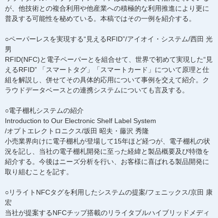
が、他技術との複合利用や他産業への積極的な利用推進により更に
普及する可能性を秘めている。本稿ではその一例を紹介する。
○ペーパーレスを実現する“見えるRFID”/アイオイ・システム/西田 光
男
RFID(NFC)と電子ペーパーとを組合せて、世界で初めて実現した“見
えるRFID” 「スマートタグ」「スマートカード」について原理と仕
組を解説し、併せてその具体的応用について事例を交えて紹介。ク
ラウドデータベースとの連携システムについても言及する。
○電子棚札システムの紹介
Introduction to Our Electronic Shelf Label System
/オプトエレクトロニクス/坂田 昭夫・藤沢 秀隆
小売業界向けに電子棚札が登場して15年ほど経つが、電子棚札の状
況を記し、当社の電子棚札開発に至った経緯と製品概要及び特徴を
紹介する。今後はニーズ分析を行い、お客様に喜ばれる製品開発に
取り組むことを記す。
○リライトNFCタグを利用したシステムの提案/フェニックス/京田 康
宏
当社が提案するNFCチップ搭載のリライタブルハイブリッドメディ