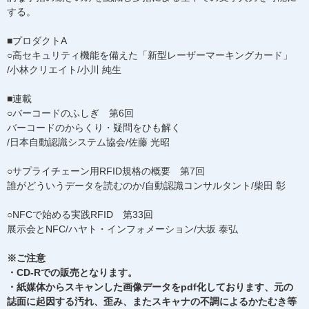
する。
■プロダクトA
○高セキュリティ機能を備えた「新型レーザーマーキングカード」
/小林クリエイト/小川 純生
■連載
○バーコードのふしぎ 第6回
バーコードのからくり・疑問をひも解く
/日本自動認識システム協会/佐藤 光昭
○サプライチェーン用RFID規格の概要 第7回
誰がどういうデータを読むのか/自動認識コンサルタント/柴田 彰
○NFCで始める実践RFID 第33回
展示会とNFC/ハヤト・インフォメーション/大坂 泰弘
※ご注意
・CD-Rでの販売となります。
・紙媒体からスキャンした画像データをpdf化しております、元の
誌面に起因する汚れ、歪み、またスキャナの不調によるかたむき等