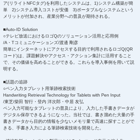
ア(リライトNFCタグ)を利用したシステムは、1)システム構築が簡
単 2)システム導入コストが安価 3)ポータブルなシステムという
メリットが付加され、産業分野への普及が期待される。
■Auto-ID Solution
○テレビ放送におけるロゴQのソリューション活用と応用例
/A・Tコミュニケーションズ/渡邊 剛彦
簡単にインターネットにアクセスする目的で利用されるロゴQ(QR
コード)は、課題解決やアクセス・アクション集計に活用すること
で、その価値を高めることができる。これらを導入事例を用いて説
明する。
■話題の追跡
○ペン入力タブレット用筆跡検索技術
Handwriting Retrieval Technology for Tablets with Pen Input
/東芝/柴田 智行・登内 洋次郎・中居 友弘
ペン入力可能なタブレットの普及により、入力した手書きデータが
デジタル保存できるようになった。当社では、書き溜めた大量の手
書きデータから目的の情報を少ないメモリ量で高速に探すことがで
きる、手書き入力による筆跡検索技術を開発した。