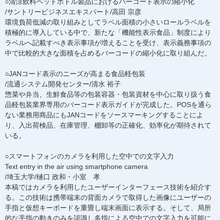
○清涼飲料ペットボトル製品におけるバーコード表示の縮小化
/サントリービジネスエキスパート/高田 宗彦
環境負荷低減の取り組みとしてラベル面積の小さいロールラベルを
積極的に導入している中で、新たな「機能性表示食品」制度により
ラベルへ記載すべき表示事項が増えることを受け、表示義務事項の
中で比較的大きな面積を占めるバーコードの縮小化に取り組んだ。
○JANコード表示のニーズが高まる食品軽包装
/流通システム開発センター/清水 裕子
惣菜や弁当、生鮮食品等の包装容器・包装資材を中心に取り扱う食
品軽包装業界専用のバーコード表示ガイドが完成した。POSを通ら
ない業務用商品にもJANコードをソースマーキングすることによ
り、入出荷検品、在庫管理、棚卸等の正確化、効率化が期待されて
いる。
○スマートフォンのカメラを利用した空中での文字入力
Text entry in the air using smartphone camera
/埼玉大学/樋口 政和・小室 孝
本稿ではカメラを利用したユーザーインターフェース技術を紹介す
る。この技術は携帯端末の背面カメラで取得した画像にユーザーの
手指と仮想キーボードを重畳し端末画面に表示する。そして、局所
的な手指の動きのみを認識し多指による空中での文字入力を可能に