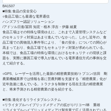
BA1507
■特集:食品の安全安心
○食品工場にも最適な電界通信
ハンズフリー認証ソリューション
/アドソル日進/冨田 知宏・植木 淳吉・伊藤 綾夏
食品工場はその特殊な環境ゆえに、これまで入退管理システムなど
のセキュリティ対策はあまり進んでいなかった。しかし近年の、食
品工場での異物混入事件等により、「食の安全」についての関心が
高まっており、食品工場でもセキュリティ対策が求められている。
本稿では、食品工場の特殊な環境におけるセキュリティの現状と課
題を、実際に勝因工場で導入が進んでいる電界通信方式の事例を交
えて紹介する。
○GPS、レーザーを活用した最新の精密農業技術/トプコン/吉田 剛
農業機械業界では情報を基に営農判断を支援する「精密農業」化が
近年急速に進んでいる。トラクタを制御する現在主流の精密農業
と、将来予測される精密農業の姿を紹介する。
■特集:進化するリライタブルシステム
○リライタブルハイブリッドメディアの拡がり/リコー/林 重雄
リライタブルハイブリッドメディアは製造業で広く活用されている