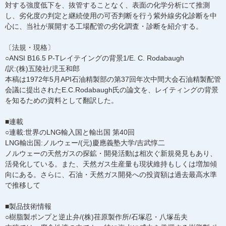
対する強度低下を、抜管することなく、表面の化学分析にて推測
し、劣化度の判定と継続使用の可否判断を行う紫外線劣化診断を中
心に、当社が展開する工場配管の劣化調査・診断を紹介する。
〔法規・現格〕
○ANSI B16.5 P-Tレイテイングの背景1/E. C. Rodabaugh
/訳:(株)五陵社/児玉和郎
本稿は1972年5月API石油精製部の第37回年次中間大会石油精製配管
会議に提出されたE.C.Rodabaugh氏の論文を、レイティングの背景
を知るための資料として翻訳した。
■連載
○連載:世界のLNG輸入国と輸出国 第40回
LNG輸出国:ノルウェー/(元)慶應義塾大学/吉武惇二
ノルウェーの天然ガスの探鉱・開発活動は相次ぐ新規発見もあり、
活発化している。また、天然ガス生産量も現状維持もしくは増加傾
向にある。さらに、石油・天然ガス開発への投資額は過去最高水準
で推移して
■製品技術情報
○樹脂製ポンプと逆止弁/(株)荏原製作所/石塚忍・八塚岳夫