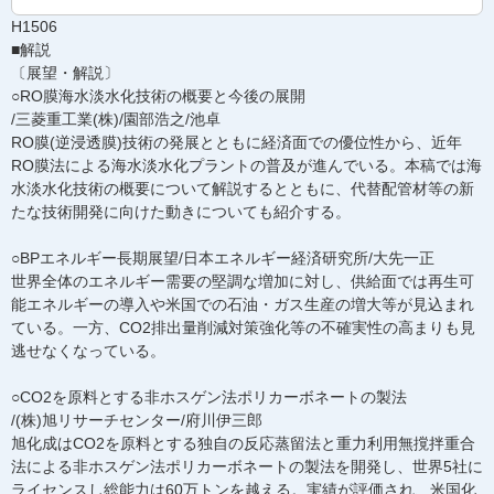
H1506
■解説
〔展望・解説〕
○RO膜海水淡水化技術の概要と今後の展開
/三菱重工業(株)/園部浩之/池卓
RO膜(逆浸透膜)技術の発展とともに経済面での優位性から、近年
RO膜法による海水淡水化プラントの普及が進んでいる。本稿では海
水淡水化技術の概要について解説するとともに、代替配管材等の新
たな技術開発に向けた動きについても紹介する。
○BPエネルギー長期展望/日本エネルギー経済研究所/大先一正
世界全体のエネルギー需要の堅調な増加に対し、供給面では再生可
能エネルギーの導入や米国での石油・ガス生産の増大等が見込まれ
ている。一方、CO2排出量削減対策強化等の不確実性の高まりも見
逃せなくなっている。
○CO2を原料とする非ホスゲン法ポリカーボネートの製法
/(株)旭リサーチセンター/府川伊三郎
旭化成はCO2を原料とする独自の反応蒸留法と重力利用無撹拌重合
法による非ホスゲン法ポリカーボネートの製法を開発し、世界5社に
ライセンスし総能力は60万トンを越える。実績が評価され、米国化