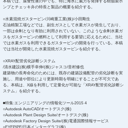
本稿では、腐食性液の中でも、特に海水に威力を発揮する樹脂製ポ
ンプとチェッキ弁の特長と製品の概要を紹介する。
○水素混焼ガスタービン/川崎重工業(株)/小田剛生
石油精製工場などでは、副生ガスとして水素ガスが発生しており、
一部は余剰となり有効に利用されていない。このような余剰水素ガ
スをガスタービンの燃料として利用する要望に応えるために、当社
では水素ガスを利用できるガスタービンの開発を行っている。本稿
では当社が開発した水素混焼ガスタービンを紹介する。
○XRAY配管劣化診断システム
/清水建設(株)横手幸伸/(株)ジャスコ/音村修也
建築物の長寿命化のためには、既存の建築設備配管の劣化診断を実
施し、用途や部位により更新時期を明確にすることが不可欠であ
る。本稿は、X線を利用して定量化が可能な「XRAY配管劣化診断シ
ステム」を紹介する。
■特集:エンジニアリングの情報化ツール2015 4
○Autodesk AutoCAD/オートデスク(株)
○Autodesk Plant Design Suite/オートデスク(株)
○Autodesk Factory Design Suite/(株)電通国際情報サービス
○EYEPIPE/日本インターグラフ(株)