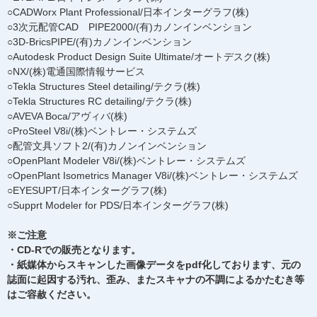
○CADWorx Plant Professional/日本インターグラフ(株)
○3次元配管CAD PIPE2000/(有)カノンインベンション
○3D-BricsPIPE/(有)カノンインベンション
○Autodesk Product Design Suite Ultimate/オートデスク(株)
○NX/(株)電通国際情報サービス
○Tekla Structures Steel detailing/テクラ(株)
○Tekla Structures RC detailing/テクラ(株)
○AVEVA Boca/アヴィバ(株)
○ProSteel V8i/(株)ベントレー・システムズ
○配管文具ソフト2/(有)カノンインベンション
○OpenPlant Modeler V8i/(株)ベントレー・システムズ
○OpenPlant Isometrics Manager V8i/(株)ベントレー・システムズ
○EYESUPT/日本インターグラフ(株)
○Supprt Modeler for PDS/日本インターグラフ(株)
※ご注意
・CD-Rでの販売となります。
・紙媒体からスキャンした画像データをpdf化しております、元の
誌面に起因する汚れ、歪み、またスキャナの不調によるかたむき等
はご容赦ください。