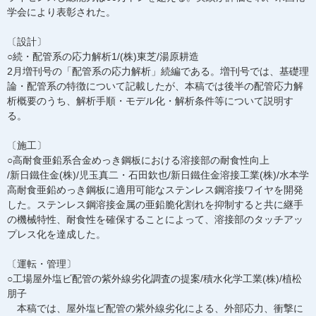
学会により表彰された。
〔設計〕
○続・配管系の応力解析1/(株)東芝/湯原耕造
2月増刊号の「配管系の応力解析」続編である。増刊号では、基礎理
論・配管系の特徴について記載したが、本稿では後半の配管応力解
析概要のうち、解析手順・モデル化・解析条件等について説明す
る。
〔施工〕
○高耐食亜鉛系合金めっき鋼板における溶接部の耐食性向上
/新日鐵住金(株)/児玉真二・石田欽也/新日鐵住金溶接工業(株)/水本学
高耐食亜鉛めっき鋼板に適用可能なステンレス鋼溶接ワイヤを開発
した。ステンレス鋼溶接金属の亜鉛脆化割れを抑制すると共に継手
の機械特性、耐食性を確保することによって、溶接部のタッチアッ
プレス化を達成した。
〔運転・管理〕
○工場屋外塩ビ配管の紫外線劣化調査の提案/積水化学工業(株)/植松
朋子
本稿では、屋外塩ビ配管の紫外線劣化による、外部応力、衝撃に