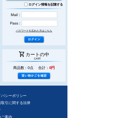
ログイン情報を記憶する
Mail：
Pass：
パスワードを忘れた方はこちら
shopping_cart
カートの中
CART
商品数：0点 合計：
0円
イバシーポリシー
商取引に関する法律
ク
のご案内