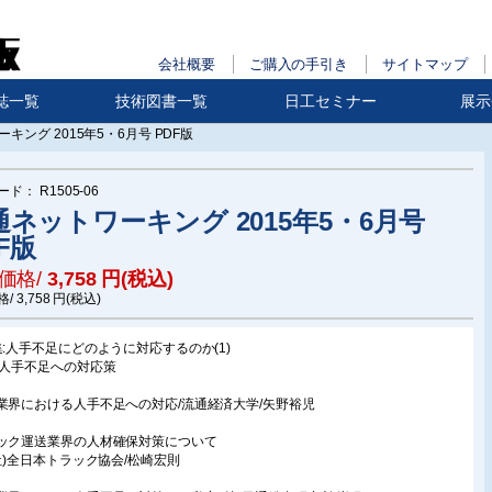
会社概要
ご購入の手引き
サイトマップ
誌一覧
技術図書一覧
日工セミナー
展示
キング 2015年5・6月号 PDF版
ード：
R1505-06
通ネットワーキング 2015年5・6月号
F版
価格/
3,758
円(税込)
格/
3,758
円(税込)
集:人手不足にどのように対応するのか(1)
:人手不足への対応策
業界における人手不足への対応/流通経済大学/矢野裕児
ック運送業界の人材確保対策について
公社)全日本トラック協会/松崎宏則