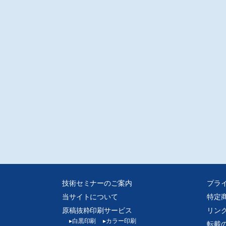
外情報〕
国物流事情 4
重点産業における物流の特徴/福喜多技術士事務所/福喜多俊夫
別レポート
ット決済の仕組みがもたらす売り手の意図しないエンターテイメント購入
稲田大学ビジネススクール/山本真衣子
注意
D-Rでの販売となります。
媒体からスキャンした画像データをpdf化しております、元の誌面に起因する汚
歪み、またスキャナの不調によるかたむき等はご容赦ください。
技術セミナーのご案内
プラ
当サイトについて
特定
原稿抜粋印刷サービス
リン
▸
白黒印刷
▸
カラー印刷
転載