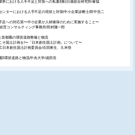
業界における人手不足と対策への私案/(株)日通総合研究所/峯猛
センターにおける人手不足の現状と対策/中小企業診断士/田中浩二
不足への対応策〜中小企業が人材確保のために実施すること〜
村経営コンサルティング事務所/田村隆一郎
集:首都圏の環状道路整備と物流
こそ国土計画を!〜「日本創生国土計画」について〜
APIC日本創生国土計画委員会/石田東生、久米悟
圏3環状道路と物流/中央大学/成田浩
・川崎の物流インフラの現状と課題
小企業診断士/長谷川雅行
圏の環状道路整備と物流不動産の動向
LP日本物流不動産評価機構/紙中英伸
不動産のリーディング企業、プロロジスの施設開発事例
通加工に適した新たな物流適地の創出と、圏央道における立地戦略〜
ロロジス 広報室
載
通〕
庫起点経営を考えるヒント 7
顧客構造と優良顧客〜見えない顧客を考える〜