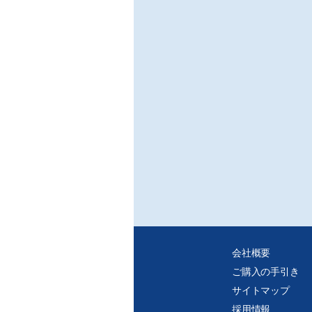
〔海
○中
中国
■特
○ネ
/早
※ご
・C
・紙
れ、
会社概要
ご購入の手引き
サイトマップ
採用情報