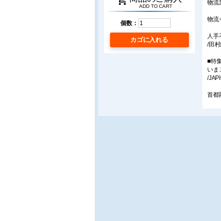
shopping_cart
物流
ADD TO CART
物流
個数：
人手
カゴに入れる
/田
■特
いま
/J
首都
横浜
/中
首都
/L
物流
〜流
/プ
■連
〔流
○在
流通