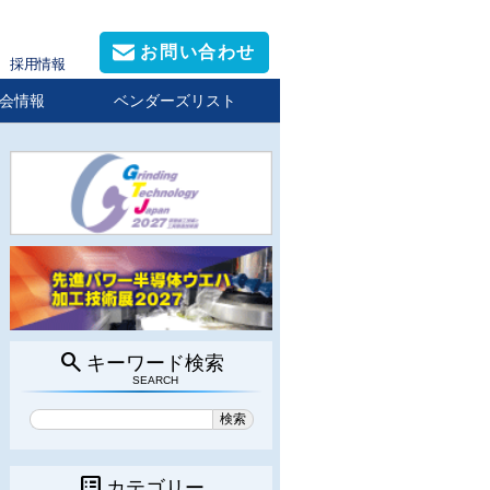
お問い合わせ
採用情報
会情報
ベンダーズリスト
search
キーワード検索
SEARCH
list_alt
カテゴリー