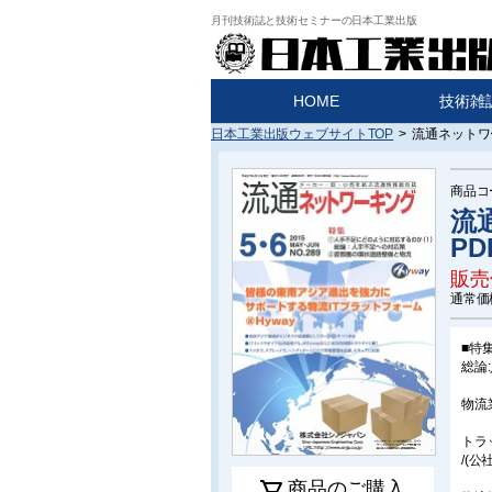
月刊技術誌と技術セミナーの日本工業出版
HOME
技術雑
日本工業出版ウェブサイトTOP
>
流通ネットワー
商品コ
流
PD
販売
通常価
■特
総論
物流
トラ
/(
商品のご購入