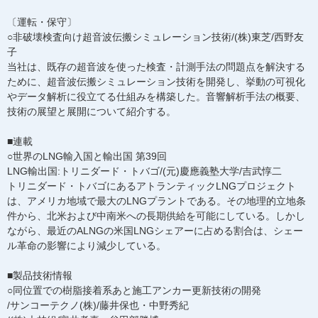
〔運転・保守〕
○非破壊検査向け超音波伝搬シミュレーション技術/(株)東芝/西野友
子
当社は、既存の超音波を使った検査・計測手法の問題点を解決する
ために、超音波伝搬シミュレーション技術を開発し、挙動の可視化
やデータ解析に役立てる仕組みを構築した。音響解析手法の概要、
技術の展望と展開について紹介する。
■連載
○世界のLNG輸入国と輸出国 第39回
LNG輸出国:トリニダード・トバゴ/(元)慶應義塾大学/吉武惇二
トリニダード・トバゴにあるアトランティックLNGプロジェクト
は、アメリカ地域で最大のLNGプラントである。その地理的立地条
件から、北米および中南米への長期供給を可能にしている。しかし
ながら、最近のALNGの米国LNGシェアーに占める割合は、シェー
ル革命の影響により減少している。
■製品技術情報
○同位置での樹脂接着系あと施工アンカー更新技術の開発
/サンコーテクノ(株)/藤井保也・中野秀紀