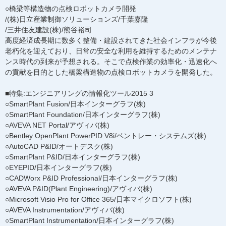
○橋梁等構造物の点検ロボットカメラ開発
/(株)日立産業制御ソリューションズ/千葉嘉隆
/三井住友建設(株)/熊谷裕司
高度経済成長期に数多く整備・建設されてきた社会インフラが今後
老朽化を迎えており、日常の安全な利用を維持するためのメンテナ
ンス時代の到来が予想される。そこで点検作業の効率化・迅速化へ
の貢献を目的とした橋梁構造物の点検ロボットカメラを開発した。
■特集:エンジニアリングの情報化ツール2015 3
○SmartPlant Fusion/日本インターグラフ(株)
○SmartPlant Foundation/日本インターグラフ(株)
○AVEVA NET Portal/アヴィバ(株)
○Bentley OpenPlant PowerPID V8i/ベントレー・システムズ(株)
○AutoCAD P&ID/オートデスク(株)
○SmartPlant P&ID/日本インターグラフ(株)
○EYEPID/日本インターグラフ(株)
○CADWorx P&ID Professional/日本インターグラフ(株)
○AVEVA P&ID(Plant Engineering)/アヴィバ(株)
○Microsoft Visio Pro for Office 365/日本マイクロソフト(株)
○AVEVA Instrumentation/アヴィバ(株)
○SmartPlant Instrumentation/日本インターグラフ(株)