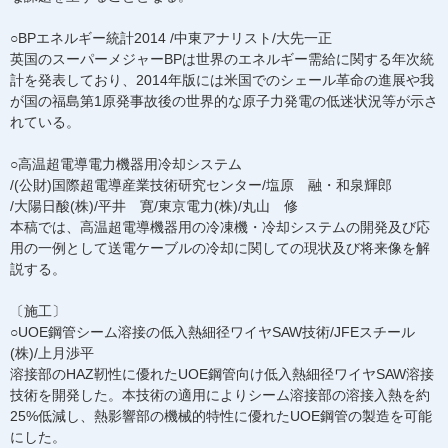
○BPエネルギー統計2014 /中東アナリスト/大先一正
英国のスーパーメジャーBPは世界のエネルギー需給に関する年次統
計を発表しており、2014年版には米国でのシェール革命の進展や我
が国の福島第1原発事故後の世界的な原子力発電の低迷状況等が示さ
れている。
○高温超電導電力機器用冷却システム
/(公財)国際超電導産業技術研究センター/塩原 融・和泉輝郎
/大陽日酸(株)/平井 寛/東京電力(株)/丸山 修
本稿では、高温超電導機器用の冷凍機・冷却システムの開発及び応
用の一例として送電ケーブルの冷却に関しての現状及び将来像を解
説する。
〔施工〕
○UOE鋼管シーム溶接の低入熱細径ワイヤSAW技術/JFEスチール
(株)/上月渉平
溶接部のHAZ靭性に優れたUOE鋼管向け低入熱細径ワイヤSAW溶接
技術を開発した。本技術の適用によりシーム溶接部の溶接入熱を約
25%低減し、熱影響部の機械的特性に優れたUOE鋼管の製造を可能
にした。