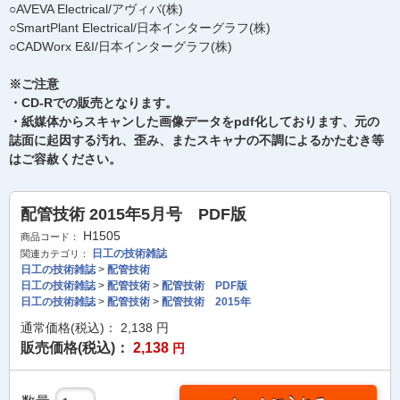
○AVEVA Electrical/アヴィバ(株)
○SmartPlant Electrical/日本インターグラフ(株)
○CADWorx E&I/日本インターグラフ(株)
※ご注意
・CD-Rでの販売となります。
・紙媒体からスキャンした画像データをpdf化しております、元の
誌面に起因する汚れ、歪み、またスキャナの不調によるかたむき等
はご容赦ください。
配管技術 2015年5月号 PDF版
H1505
商品コード：
日工の技術雑誌
関連カテゴリ：
日工の技術雑誌
>
配管技術
日工の技術雑誌
>
配管技術
>
配管技術 PDF版
日工の技術雑誌
>
配管技術
>
配管技術 2015年
通常価格(税込)：
2,138
円
販売価格(税込)：
2,138
円