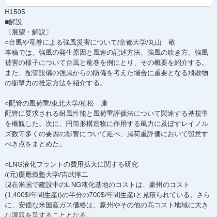
H1505
■解説
〔展望・解説〕
○台風や竜巻による強風災害について/京都大学/丸山 敬
本稿では、強風の発生原因と風速の記述方法、強風の吹き方、強風
被害の様子について台風と竜巻を例にとり、その概要を紹介する。
また、配管設備の強風からの防備を考えた場合に重要となる飛散物
の衝撃力の推定方法を紹介する。
○配管の風荷重/東北大学/植松 康
配管に要求される耐風性能と風荷重評価法について関連する基規準
を概観した。次に、円筒形構造物に作用する風力に及ぼすレイノル
ズ数等多くの要因の影響について延べ、風荷重評価において留意す
べき点をまとめた。
○LNG液化プラントの費用拡大に関する研究
/(元)慶應義塾大学/吉武惇二
現在米国で建設中のL NG液化基地のコストは、豪州のコスト
(1,400$/年間生産t)の半分の700$/年間生産tと見積られている。さら
に、安価な米国産ガス価格は、豪州やその他の高コスト地域に大き
な課題を呈することとなる。