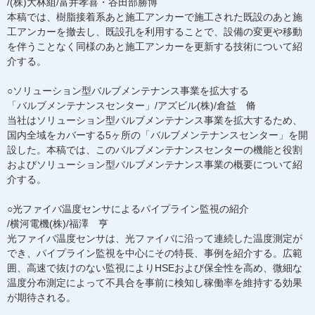
/(株)大林組/富井孝喜・谷田部勝博
本稿では、樹脂接着系あと施工アンカーで施工された既設のあと施
工アンカーを撤去し、既設孔を利用することで、設備の変更や移動
を伴うことなく同様のあと施工アンカーを更新する技術について紹
介する。
○ソリューション型バルブメンテナンス事業を拡大する
「バルブメンテナンスセンター」/アズビル(株)/倉益 脩
当社はソリューション型バルブメンテナンス事業を拡大するため、
国内全域をカバーする5ヶ所の「バルブメンテナンスセンター」を開
設した。本稿では、このバルブメンテナンスセンターの機能と役割
およびソリューション型バルブメンテナンス事業の概要について紹
介する。
○光ファイバ温度センサによるパイプライン監視の紹介
/横河電機(株)/福澤 亨
光ファイバ温度センサは、光ファイバに沿って連続した温度測定が
でき、パイプライン監視を中心にその特長、事例を紹介する。広範
囲、高速で抜けのない監視によりHSEおよび保全性を高め、微細な
温度分布測定によって不具合を事前に検知し稼働率を維持する効果
が期待される。