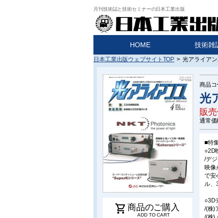
月刊技術誌と技術セミナーの日本工業出版
HOME
技術雑
日本工業出版ウェブサイトTOP
>
光アライアンス
商品コ
光ア
販売
通常価
■特
○2
/デ
映像
で安
ル、
○3
shopping_cart
商品のご購入
/(
ADD TO CART
/(