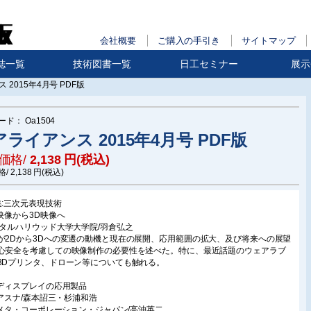
会社概要
ご購入の手引き
サイトマップ
誌一覧
技術図書一覧
日工セミナー
展示
 2015年4月号 PDF版
ード：
Oa1504
ライアンス 2015年4月号 PDF版
価格/
2,138
円(税込)
格/
2,138
円(税込)
集:三次元表現技術
D映像から3D映像へ
ジタルハリウッド大学大学院/羽倉弘之
が2Dから3Dへの変遷の動機と現在の展開、応用範囲の拡大、及び将来への展望
心安全を考慮しての映像制作の必要性を述べた。特に、最近話題のウェアラブ
3Dプリンタ、ドローン等についても触れる。
Dディスプレイの応用製品
株)アスナ/森本詔三・杉浦和浩
株)メタ・コーポレーション・ジャパン/高沖英二