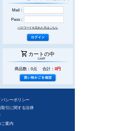
Mail：
Pass：
パスワードを忘れた方はこちら
shopping_cart
カートの中
CART
商品数：0点 合計：
0円
イバシーポリシー
商取引に関する法律
ク
のご案内