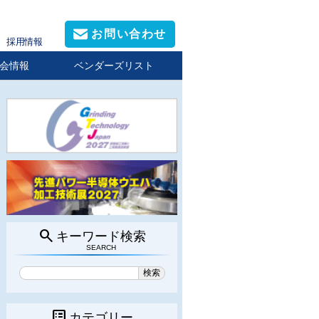
お問い合わせ
採用情報
会情報
ベンダーズリスト
search
キーワード検索
SEARCH
list_alt
カテゴリー