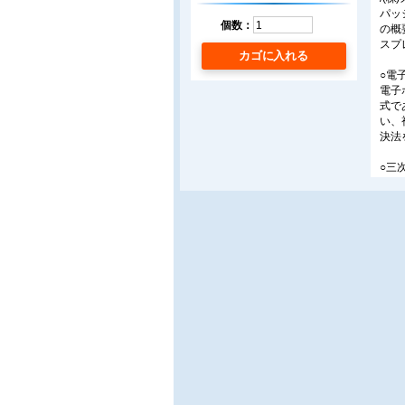
パッ
個数：
の概
スプ
カゴに入れる
○電
電子
式で
い、
決法
○三
デジ
/関
本稿
元動
○3
奥行
を生
視聴
する
■製
○非
コノ
これ