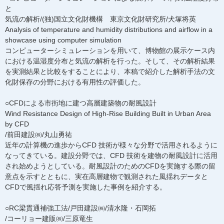
と
気流の解析/(独)国立文化財機構 東京文化財研究所/犬塚将英
Analysis of temperature and humidity distributions and airflow in a
showcase using computer simulation
コンピューターシミュレーションを用いて、博物館の展示ケース内
における温湿度分布と気流の解析を行った。そして、その解析結果
を実測結果と比較をすることにより、本稿で紹介した解析手法の文
化財保存の分野における有用性の評価した。
○CFDによる市街地に建つ高層建築物の耐風設計
Wind Resistance Design of High-Rise Building Built in Urban Area
by CFD
/前田建設㈱/丸山勇祐
近年の計算機の進歩からCFD 技術が様々な分野で活用されるように
なってきている。建設分野では、CFD 技術を建物の耐風設計に活用
され始めようとしている。耐風設計のためのCFDを実施する際の留
意点を示すとともに、実在高層建物で観測された風揺れデータと
CFDで風揺れ応答予測を実施した事例を紹介する。
○RC梁貫通補強工法/戸田建設㈱/清水隆・石岡拓
/コーリョー建販㈱/三原竜生