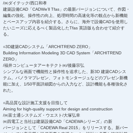
/㈱ダイテック/西口和孝
建築設備CAD「CADWe’ll Tfas」の最新バージョンについて、作図・
編集の強化、操作性の向上、処理時間の高速化等の観点から新機能
とベースアップ内容を紹介する。さらに、海外で設備CADを使用し
たいニーズに応えるべく製品化したTfas 英語版も合わせて紹介す
る。
○3D建築CADシステム「ARCHITREND ZERO」
Building Information Modeling 3D CAD System「ARCHITREND
ZERO」
/福井コンピュータアーキテクト㈱/後藤宗弘
シンプルな画面で機能性と操作性を追求した、新3D 建築CADシス
テム。パノラマプレゼン、フォトモンタージュなどのプレゼン新機
能に加え、1/50平面詳細図からの入力など、設計機能も各種強化さ
れた。
○高品質な設計施工支援を目指して
Aiming for high-quality support for design and construction
/㈱富士通システムズ・ウエスト/大塚弘幸
㈱四電工と当社は建築設備CAD「CADEWAシリーズ」の新
バージョンとして「CADEWA Real 2015」をリリースする。新バー