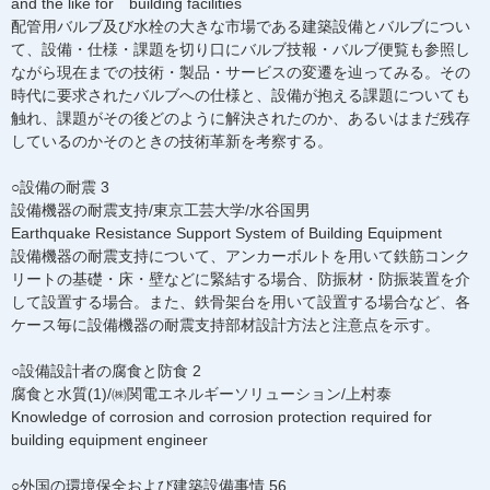
and the like for building facilities
配管用バルブ及び水栓の大きな市場である建築設備とバルブについ
て、設備・仕様・課題を切り口にバルブ技報・バルブ便覧も参照し
ながら現在までの技術・製品・サービスの変遷を辿ってみる。その
時代に要求されたバルブへの仕様と、設備が抱える課題についても
触れ、課題がその後どのように解決されたのか、あるいはまだ残存
しているのかそのときの技術革新を考察する。
○設備の耐震 3
設備機器の耐震支持/東京工芸大学/水谷国男
Earthquake Resistance Support System of Building Equipment
設備機器の耐震支持について、アンカーボルトを用いて鉄筋コンク
リートの基礎・床・壁などに緊結する場合、防振材・防振装置を介
して設置する場合。また、鉄骨架台を用いて設置する場合など、各
ケース毎に設備機器の耐震支持部材設計方法と注意点を示す。
○設備設計者の腐食と防食 2
腐食と水質(1)/㈱関電エネルギーソリューション/上村泰
Knowledge of corrosion and corrosion protection required for
building equipment engineer
○外国の環境保全および建築設備事情 56