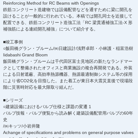
Reinforcing Method for RC Beams with Openings
鉄筋コンクリート造建物では設備配管などを通すために梁に開孔を
設けることが一般的に行われている。本稿では開孔同士を近接して
配置できる、鉄筋コンクリート造強工法「RC 梁貫通補強工法-X 形
補強筋による連続開孔補強」について紹介する。
■竣工事例
○飯田橋グラン・ブルーム/㈱日建設計/浅野卓郎・小林護・稲富浩樹
Iidabashi Grand Bloom
飯田橋グラン・ブルームは千代田区富士見地区の新たなランドマー
クとして整備されたオフィスと商業施設の複合再開発である。外装
による日射遮蔽、高効率熱源機器、熱源最適制御システム等の採用
により省CO2化を目指した。また着工が東日本大震災直後で現場段
階に災害時対応を最大限取り組んだ。
■シリーズ
○建築設備におけるバルブ仕様と課題の変遷 1
バルブ技報・バルブ便覧から読み解く建築設備配管用バルブの60年
史
/㈱キッツ/小岩井隆
Achange of specifications and problems on general purpose valves