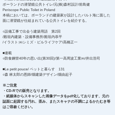
ポーランドの潜望鏡公共トイレ/元(株)森村設計/前島健
Periscope Public Toilet in Poland
本稿においては、ポーランドの建築家が設計したバルト海に面した
面に潜望鏡が仕組まれている公共トイレを紹介する。
○設備工事で出会う建築用語 第2回
/殿垣内建築・設備事務所/殿垣内恭平
/イラスト:㈱シミズ・ビルライフケア/高橋正一
■連載
○防食鋼管40年の思い出(第30回)/第一高周波工業㈱/井出浩司
■Le petit pouce/ ペットと暮らす 131
○森 林太郎の恩師/畑建築デザイン/畑由起子
※ご注意
・CD-Rでの販売となります。
・紙媒体からスキャンした画像データをpdf化しております、元の
誌面に起因する汚れ、歪み、またスキャナの不調によるかたむき等
はご容赦ください。