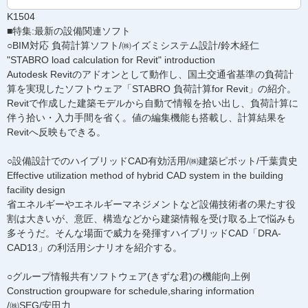
K1504
■特集:最新の設備関連ソフト
○BIM対応 負荷計算ソフト/㈱イズミシステム設計/鈴木経仁
"STABRO load calculation for Revit" introduction
Autodesk Revitのアドオンとして動作し、国土交通省基準の負荷計
算を実現したソフトウェア「STABRO 負荷計算for Revit」の紹介。
Revitで作成した建築モデルから自動で情報を拾い出し、負荷計算に
伴う拾い・入力手間を省く。値の編集機能も搭載し、計算結果を
Revitへ反映もできる。
○設備設計でのハイブリッドCAD有効活用/㈱建築ピボット/千葉貴史
Effective utilization method of hybrid CAD system in the building
facility design
省エネルギーやエネルギーマネジメントなど設備技術者の果たす役
割は大きいが、意匠、構造などから建築情報を受け取る上で悩みも
多そうだ。そんな場面で威力を発揮すハイブリッドCAD「DRA-
CAD13」の利活用シナリオを紹介する。
○グループ情報共有ソフトウェア(きずな君)の機能向上例
Construction groupware for schedule,sharing information
/㈱SEG/安田力