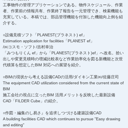
工事物件の管理アプリケーションである。物件スケジュール、作業
者、作業前の情報共有、作業終了報告を一元管理でき、検索機能も
充実している。本稿では、部品管理機能を付加した機能向上例を紹
介する。
○設備見積ソフト「PLANEST(プラネスト) ef」
Estimation application for facilities「PLANEST ef」
/㈱コスモ・ソフト/吉村幸治
「みつもりくん ef」から「PLANEST(プラネスト)ef」へ改名。拾い
出しや変更見積時の増減比較表など作業効率化を図る新機能と次世
代積算を想定したBIM 対応への展望を紹介。
○BIMの現状から考える設備CADの活用/ダイキン工業㈱/佐藤庄司
The equipment CAD utilization considered from the current state of
BIM
施工会社の視点に立ったBIM 活用メリットを反映した最新設備
CAD「FILDER Cube」の紹介。
○作図・編集のし易さ』を追求しつづける建築設備CAD
A building facilities CAD which continues to pursue "Easy drawing
and editing"