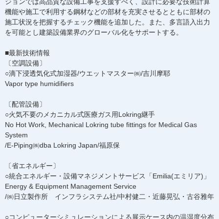
ジョンでは高品質な設備工事を支援すべく、設計に必要な技術計算
機能や施工で利用する鋼材などの部材を充実させるとともに部材の
施工状況を把握するチェック機能を追加した。また、多言語入出力
を可能とし建築設備業界のグローバル化をサポートする。
■最新技術情報
〔空調設備〕
○滴下浸透気化式加湿器/ウエットマスター㈱/吉川摩耶
Vapor type humidifiers
〔配管設備〕
○火気不要のメカニカル式医療ガス用Lokring継手
No Hot Work, Mechanical Lokring tube fittings for Medical Gas
System
/E-Piping㈱dba Lokring Japan/福原保
〔省エネルギー〕
○統合エネルギー・設備マネジメントサービス「Emilia(エミリア)」
Energy & Equipment Management Service
/㈱日立製作所 インフラシステム社/中村健二・近藤晃弘・古谷雅年
○コンピューターシミュレーションによる展示ケース内の温湿度分布