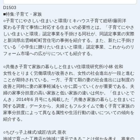
D1503
■特集:子育て・家族
○子育てにやさしい住まいと環境/ミキハウス子育て総研/藤田洋
変わる子育て事情に対応する住まいの必要性とは。「子育てにやさ
しい住まいと環境」認定事業を手掛ける同社が、同認定事業の実際
と新潟県出雲崎町町営住宅の事例を紹介する。また、新たに手掛け
ている「小学生に贈りたい住まいと環境」認定事業、これからのリ
フォーム市場への広がりについても紹介する。
○共働き子育て家族の暮らしと住まい/住環境研究所/小林 佐和
女性をとりまく労働環境が改善され、女性の社会進出が一段と進む
ことが期待されている。一方、子育て期の妻の社会進出には制度の
改善と同時に妻の家事軽減をいかに図っていくかが重要である。夫
婦の家事分担度の高い家族と低い家族の違いは何か。「住まいとで
んき」2014年6 月号にも掲載した「共働き家族の暮らしと住まいに
関する調査」データから、夫婦ともフルタイムで働く子育て家族の
家事分担度によって異なる属性や生活行動の違いについての傾向を
紹介する。
○ちびっ子上棟式/成匠/吉武 亜衣
地域で育った工務店が地域に還元できることは何かを考え、将来の