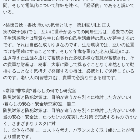
間、そして電気代について詳細を述べ、『経済的』であると説いて
いる。
○述懐云捨・書捨 老いの気骨と呟き 第14回/川上 正夫
実の親子(娘)でも、互いに世帯があっての同居生活は、過去での親
子生活感覚とは異質を生じ自我や自己生活維持の思いが芽生えるの
です。それは自然な成りゆきなのです。生活環境では、互いの位置
づけを明確にすることです。そして年嵩を重ねた老人(孤老)には、
生き存えた生涯を通じて蓄積された多岐多様な智慧が蓄積され、そ
の貴重な財産は、秘事、大事に際して揺るぐことなく泰然として動
揺することなく気構えで発揮する心得は、必携として保持している
のです。老い人の[智慧力]は、貴重で必携な生きる糧です。
○常識?非常識?暮らしの何でも研究室
防災対策と防犯対策は、目的が違うから別々に検討した方がいい!
/暮らしの安心・安全研究家/室 龍二
防災対策と防犯対策は、目的が違うから別々に検討した方がいい!本
当の安心・安全は、たった1つの充実した対策で完成するものではな
く、さまざまなリスクに対
し、全体を把握し、コストを考え、バランスよく取り組むことが何
より重要です。