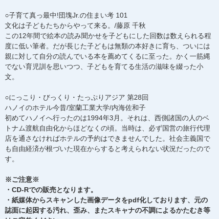
○子育て真っ最中!団塊Jr.の住まい考 101
文化は子どもたちからやって来る。/藤原 千秋
この12年間で絵本の読み聞かせを子どもにした回数は数えられる程
度に低い筆者。だが長じた子どもは無類の本好きに育ち、ついには
親に対して自分の読んでいる本を薦めてくるに至った。かく一筋縄
でない育児訓を思いつつ、子どもを育てる生活の滋味を綴った小
文。
○にっこり・びっくり・たっぷりアジア 第28回
ハノイのホテル今昔/室蘭工業大学/内海佐和子
初めてハノイへ行ったのは1994年3月。それは、西側諸国の人のベ
トナム渡航自由化からほどなくの頃。当時は、必ず国営の旅行代理
店を通さなければホテルの予約はできませんでした。社会主義国で
も自由経済が根づいた現在からすると考えられない状況だったので
す。
※ご注意※
・CD-Rでの販売となります。
・紙媒体からスキャンした画像データをpdf化しております、元の
誌面に起因する汚れ、歪み、またスキャナの不調によるかたむき等