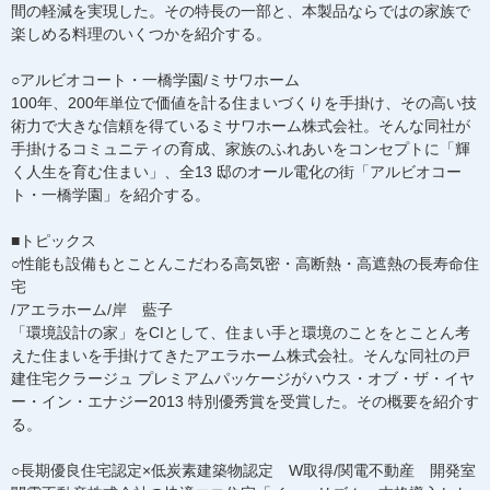
間の軽減を実現した。その特長の一部と、本製品ならではの家族で
楽しめる料理のいくつかを紹介する。
○アルビオコート・一橋学園/ミサワホーム
100年、200年単位で価値を計る住まいづくりを手掛け、その高い技
術力で大きな信頼を得ているミサワホーム株式会社。そんな同社が
手掛けるコミュニティの育成、家族のふれあいをコンセプトに「輝
く人生を育む住まい」、全13 邸のオール電化の街「アルビオコー
ト・一橋学園」を紹介する。
■トピックス
○性能も設備もとことんこだわる高気密・高断熱・高遮熱の長寿命住
宅
/アエラホーム/岸 藍子
「環境設計の家」をCIとして、住まい手と環境のことをとことん考
えた住まいを手掛けてきたアエラホーム株式会社。そんな同社の戸
建住宅クラージュ プレミアムパッケージがハウス・オブ・ザ・イヤ
ー・イン・エナジー2013 特別優秀賞を受賞した。その概要を紹介す
る。
○長期優良住宅認定×低炭素建築物認定 W取得/関電不動産 開発室