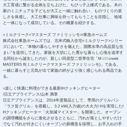
大工育成に繋がる企画を立ち上げた。ちびっ子上棟式である。木の
家のミニチュアを子どもが大工と一緒に触れ合い、ものづくりの楽
しさを体感し、大工仕事に興味を持ってもらうことを目指し、地域
と一体になって成功している。その概要を紹介する。
○ミルクリーク<マスターズ ファミリッシモ>/東急ホームズ
株式会社東急ホームズでは、北米式輸入住宅<ミルクリーク>シリー
ズにおいて、“本物の暮らしやすさを備えた、国際水準の高品質な住
まい”を提供してきた。家族を大切にした豊かな暮らし心地を追求す
る同社から誕生したのが、新しい同居型二世帯住宅「M i l l creek
MASTERS ff(ミルクリークマスターズ ファミリッシモ)」である。
一緒に暮らすと元気が出て家族の絆がより強く感じられる商品であ
る。
○楽しく快適に料理ができる最新IHクッキングヒーター
/日立アプライアンス/山本 満章
日立アプライアンスは、2014年度製品として、専用のグリルパン
「ラク旨グリル」を搭載し、3.2 kW(入力値)の大火力I Hを実現したI
Hクッキングヒーター「火加減マイスター」を開発した。オーブン
の調理機能をさらに進化させるとともに、汚れが落としやすいだけ
でなく汚れが付きにくいオーブンの新構造を採用し、お手入れの手