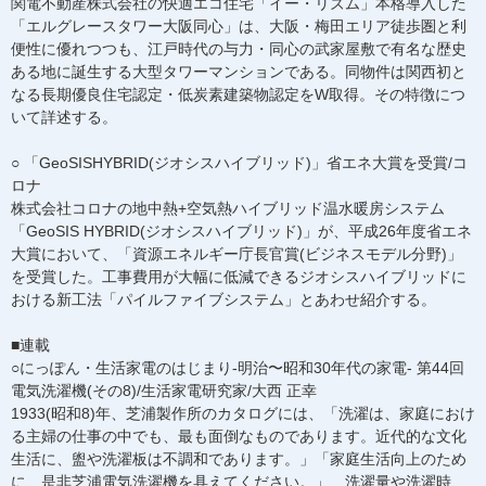
関電不動産株式会社の快適エコ住宅「イー・リズム」本格導入した
「エルグレースタワー大阪同心」は、大阪・梅田エリア徒歩圏と利
便性に優れつつも、江戸時代の与力・同心の武家屋敷で有名な歴史
ある地に誕生する大型タワーマンションである。同物件は関西初と
なる長期優良住宅認定・低炭素建築物認定をW取得。その特徴につ
いて詳述する。
○ 「GeoSISHYBRID(ジオシスハイブリッド)」省エネ大賞を受賞/コ
ロナ
株式会社コロナの地中熱+空気熱ハイブリッド温水暖房システム
「GeoSIS HYBRID(ジオシスハイブリッド)」が、平成26年度省エネ
大賞において、「資源エネルギー庁長官賞(ビジネスモデル分野)」
を受賞した。工事費用が大幅に低減できるジオシスハイブリッドに
おける新工法「パイルファイブシステム」とあわせ紹介する。
■連載
○にっぽん・生活家電のはじまり-明治〜昭和30年代の家電- 第44回
電気洗濯機(その8)/生活家電研究家/大西 正幸
1933(昭和8)年、芝浦製作所のカタログには、「洗濯は、家庭におけ
る主婦の仕事の中でも、最も面倒なものであります。近代的な文化
生活に、盥や洗濯板は不調和であります。」「家庭生活向上のため
に、是非芝浦電気洗濯機を具えてください。」 洗濯量や洗濯時