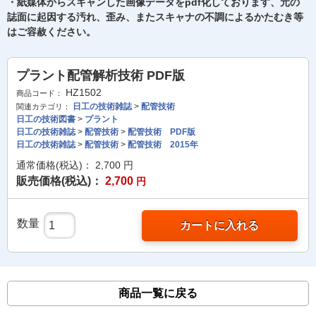
・紙媒体からスキャンした画像データをpdf化しております、元の
誌面に起因する汚れ、歪み、またスキャナの不調によるかたむき等
はご容赦ください。
プラント配管解析技術 PDF版
HZ1502
商品コード：
日工の技術雑誌
>
配管技術
関連カテゴリ：
日工の技術図書
>
プラント
日工の技術雑誌
>
配管技術
>
配管技術 PDF版
日工の技術雑誌
>
配管技術
>
配管技術 2015年
通常価格(税込)：
2,700
円
販売価格(税込)：
2,700
円
数量
カートに入れる
商品一覧に戻る