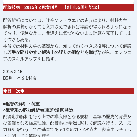
配管技術 2015年2月増刊号 【創刊55周年記念】
配管解析については、昨今ソフトウエアの進歩により、材料力学、
解析の素養がなくても入力さえできれば結論が得られるようになっ
ており、便利な反面、間違えに気づかないまま計算を完了してしま
う怖さもある。
本号では材料力学の基礎から、知っておくべき規格等について解説
し
若手が陥りやすい解法上の誤りの例などを挙げながら、
エンジニ
アのスキルアップを目指す。
2015.2.15
B5判 本文144頁
◆目 次◆
■配管の解析・荷重
○配管系の応力解析/㈱東芝/湯原 耕造
配管応力解析を行う上での導入部となる規格・基準の歴史的背景及
び基礎となる強度理論、配管系の特徴に関して解説を行う。又、応
力解析を行う上での基本である1次応力・2次応力、熱応力ラチェッ
トに関しても解説を行う。