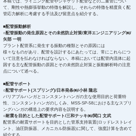
本稿では、ライニング配管やジャケット配管などの二重管につい
て、剛性や熱膨張挙動の特徴を解説し、それらの特徴を精度良く配
管応力解析に考慮する手法及び留意点を紹介する。
■配管振動解析
○配管振動の発生原因とその未然防止対策/東洋エンジニアリング㈱/
矢部 一明
プラント配管系に発生する振動の種類とその原因には
様々なものがあり、配管を設計するにあたっては、常にこれらにつ
いて注意を払わなければならない。本稿においては配管内流体に起
因する主な配管振動の原因とその未然防止対策と振動解析時の注意
点について述べる。
■配管サポート
○配管サポート(スプリング)/日本発条㈱/小林 隆志
バリアブルハンガとコンスタントハンガの主な使用目的と荷重特
性、コンスタントハンガのしくみ、MSS-SP-58における主なスプリ
ングハンガの構造上の要求内容を説明する。
○耐震を目的とした配管サポート/三和テッキ㈱/関口 文武
配管系の耐震サポートを目的とした管系支持装置(ロッドレストレイ
ント、油圧防振器、メカニカル防振器)に関して、強度計算を含めて
紹介する。