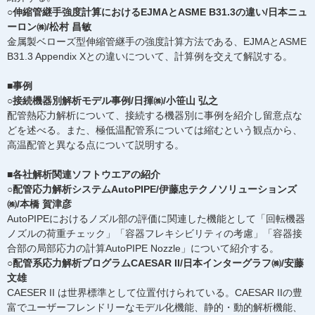
○伸縮管継手強度計算におけるEJMAとASME B31.3の違い/日本ニュ
ーロン㈱/松村 昌敏
金属製ベローズ型伸縮管継手の強度計算方法である、EJMAとASME
B31.3 Appendix Xとの違いについて、計算例を交えて解説する。
■事例
○接続機器別解析モデル事例/日揮㈱/小笹山 弘之
配管熱応力解析について、接続する機器別に事例を紹介し留意点な
どを述べる。また、極低温配管系については縮むという観点から、
高温配管と異なる点について説明する。
■各社解析関連ソフトウエアの紹介
○配管応力解析システムAutoPIPE/伊藤忠テクノソリューションズ
㈱/本橋 賀津彦
AutoPIPEにおけるノズル部の評価に関連した機能として「回転機器
ノズルの荷重チェック」「容器フレキシビリティの考慮」「容器接
合部の局部応力の計算AutoPIPE Nozzle」について紹介する。
○配管系応力解析プログラムCAESAR II/日本インターグラフ㈱/安藤
文雄
CAESER II は世界標準として位置付けられている。CAESAR IIの豊
富でユーザーフレンドリーなモデル化機能、静的・動的解析機能、