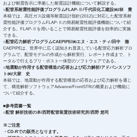
および耐震告示に準拠した耐震設計機能について解説する。
○配管系耐震性能評価プログラムFLAP-Ⅱ/千代田化工建設㈱/林 豊
本稿では、高圧ガス設備等耐震設計指針(2012)に対応した配管系耐
震性能評価プログラムFLAP-Ⅱの簡易耐震性能評価機能について紹
介する。FLAP-Ⅱを用いることで簡易耐震性能評価を効率的に実施
できる。
○配管応力解析プログラムCAEPIPE/㈱エヌ・エス・ティ/田中 徹
CAEPIPEは、世界中に広く認知され普及している配管応力解析プロ
グラムで、配管モデルの作成から解析実行、レポート作成まで、ト
ータルで行えるプリ・ポスト一体型のソフトウェアである。
○地震動が作用する配管構造の応答および応力解析/アドバンスソフ
ト㈱/大家 史
本稿では、地震動が作用する配管構造の応答および応力解析を通じ
て、構造解析ソフトウェアAdvance/FrontSTRの概要および機能に
ついて紹介する。
■参考図書一覧
○配管 解析技術の本/西野配管装置技術研究所/西野 悠司
※ご注意
・CD-Rでの販売となります。