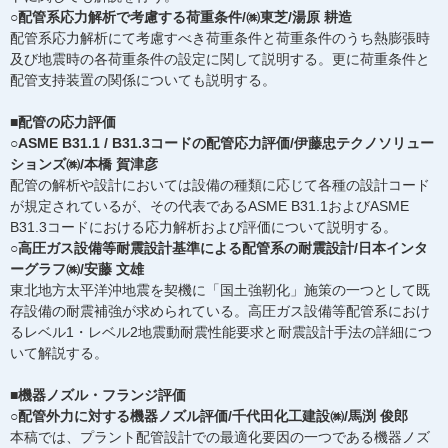
○配管系応力解析で考慮する荷重条件/㈱東芝/湯原 耕造
配管系応力解析にて考慮すべき荷重条件と荷重条件のうち熱膨張時
及び地震時の各荷重条件の設定に関して説明する。更に荷重条件と
配管支持装置の関係についても説明する。
■配管の応力評価
○ASME B31.1 / B31.3コードの配管応力評価/伊藤忠テクノソリュー
ションズ㈱/本橋 賀津彦
配管の解析や設計においては設備の種類に応じて各種の設計コード
が規定されているが、その代表であるASME B31.1およびASME
B31.3コードにおける応力解析および評価について説明する。
○高圧ガス設備等耐震設計基準による配管系の耐震設計/日本インタ
ーグラフ㈱/安藤 文雄
東北地方太平洋沖地震を契機に「国土強靭化」施策の一つとして既
存設備の耐震補強が求められている。高圧ガス設備等配管系におけ
るレベル1・レベル2地震動耐震性能要求と耐震設計手法の詳細につ
いて解説する。
■機器ノズル・フランジ評価
○配管外力に対する機器ノズル評価/千代田化工建設㈱/馬渕 俊郎
本稿では、プラント配管設計での最適化要因の一つである機器ノズ