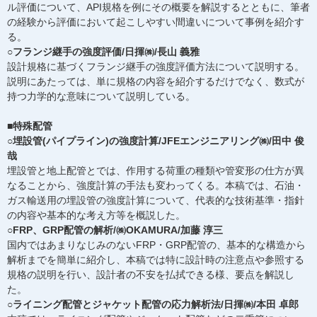
ル評価について、API規格を例にその概要を解説するとともに、筆者
の経験から評価において起こしやすい間違いについて事例を紹介す
る。
○フランジ継手の強度評価/日揮㈱/長山 義雅
設計規格に基づくフランジ継手の強度評価方法について説明する。
説明にあたっては、単に規格の内容を紹介するだけでなく、数式が
持つ力学的な意味について説明している。
■特殊配管
○埋設管(パイプライン)の強度計算/JFEエンジニアリング㈱/田中 俊
哉
埋設管と地上配管とでは、作用する荷重の種類や管変形の仕方が異
なることから、強度計算の手法も変わってくる。本稿では、石油・
ガス輸送用の埋設管の強度計算について、代表的な技術基準・指針
の内容や基本的な考え方等を概説した。
○FRP、GRP配管の解析/㈱OKAMURA/加藤 淳三
国内ではあまりなじみのないFRP・GRP配管の、基本的な構造から
解析までを簡単に紹介し、本稿では特に設計時の注意点や参照する
規格の説明を行い、設計者の不安を払拭できる様、要点を解説し
た。
○ライニング配管とジャケット配管の応力解析法/日揮㈱/本田 卓郎