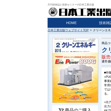
月刊技術誌と技術セミナーの日本工業出版
HOME
技術雑
日本工業出版ウェブサイトTOP
>
クリーンエネル
商品コ
ク
販売
通常価
■特
○P
事業
常用
では
る。
○出
出力
商品のご購入
44