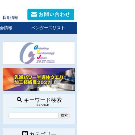
お問い合わせ
採用情報
会情報
ベンダーズリスト
search
キーワード検索
SEARCH
list_alt
カテゴリー