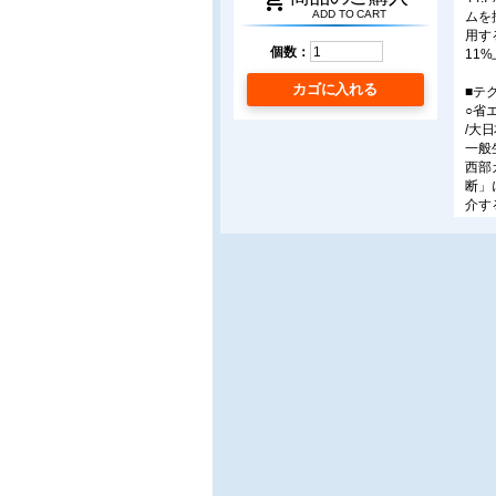
shopping_cart
ADD TO CART
ムを
用す
個数：
11
カゴに入れる
■テ
○省
/大
一般
西部
断」
介す
○V
当社
ズサイ
た。
気事
○新発
廃液
の有
理プ
○微
/東
微生物