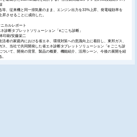
採
る等、従来機と同一排気量のまま、エンジン出力を33%上昇、発電端効率を
%上昇させることに成功した。
クニカルレポート
エネ診断タブレットソリューション「eごこち診断」
日本印刷/安藤栄二
生活者の家庭内における省エネ、環境対策への意識向上に着目し、東邦ガス、
ガス、当社で共同開発した省エネ診断タブレットソリューション「e ごこち診
について、開発の背景、製品の概要、機能紹介、活用シーン、今後の展開を紹
る。
PCバイナリー発電装置/三井造船/河地良彦
は、70〜250℃の中低温熱エネルギーから電力を回収するヴァリアブルフェイ
クル(VPC:VariablePhase Cycle)を採用したバイナリー発電装置を製品化し
同じ熱源からより多くの熱エネルギーを回収できるシステムで、出力範囲は電
業法規制緩和対象を中心に50〜1,000kWである。
電技術IONIC POWER GENERATION/ミヤマ/内村浩明・沖恭一
(廃酸・廃アルカリ)は、未利用な化学エネルギーを持っている。化学エネルギー
効利用として、廃液処理過程に発生する熱エネルギーからの発電を、廃液処
ラントにて実証した。
生物燃料電池による廃水処理システム
京薬科大学/宮原盛雄・浅井佑介・中川大輔・渡邊一哉
燃料電池(MFC:Microbial Fuel Cell)は、微生物を触媒として、有機物を電気エ