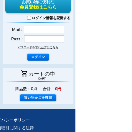
お買い物に便利な
会員登録はこちら
ログイン情報を記憶する
Mail：
Pass：
パスワードを忘れた方はこちら
shopping_cart
カートの中
CART
商品数：0点 合計：
0円
イバシーポリシー
商取引に関する法律