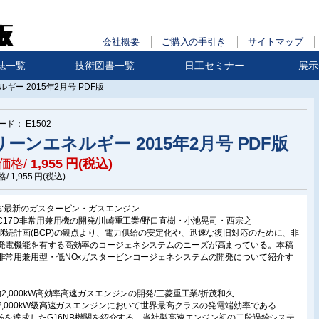
会社概要
ご購入の手引き
サイトマップ
誌一覧
技術図書一覧
日工セミナー
展示
ギー 2015年2月号 PDF版
ード：
E1502
リーンエネルギー 2015年2月号 PDF版
価格/
1,955
円(税込)
格/
1,955
円(税込)
集:最新のガスタービン・ガスエンジン
UC17D非常用兼用機の開発/川崎重工業/野口直樹・小池晃司・西宗之
継続計画(BCP)の観点より、電力供給の安定化や、迅速な復旧対応のために、非
発電機能を有する高効率のコージェネシステムのニーズが高まっている。本稿
非常用兼用型・低NOxガスタービンコージェネシステムの開発について紹介す
力2,000kW高効率高速ガスエンジンの開発/三菱重工業/折茂和久
2,000kW級高速ガスエンジンにおいて世界最高クラスの発電端効率である
.7%を達成したG16NB機関を紹介する。当社製高速エンジン初の二段過給システ