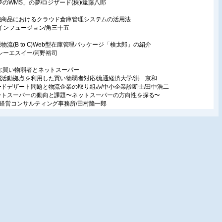
 夢のWMS」の夢/ロジザード(株)/遠藤八郎
装商品におけるクラウド倉庫管理システムの活用法
株)インフュージョン/角三十五
販物流(B to C)Web型在庫管理パッケージ「検太郎」の紹介
株)シーエスイー/河野裕司
集:買い物弱者とネットスーパー
域活動拠点を利用した買い物弱者対応/流通経済大学/洪 京和
ードデザート問題と物流企業の取り組み/中小企業診断士/田中浩二
ットスーパーの動向と課題〜ネットスーパーの方向性を探る〜
村経営コンサルティング事務所/田村隆一郎
験的「買い物弱者」論/中小企業診断士/長谷川雅行
増する買い物難民、「移動スーパーとくし丸」とローカルSMの挑戦
)とくし丸/村上 稔
ットビジネスとして見たネットスーパー/ITコーディネーター/萩原 功
載
通〕
1世紀の流通業戦略を考えるヒント12
ライチェーン・ロジステイクス時代の「共同物流」の新視点
秋、ユニクロ発表の共同物流を手掛かりとして〜
(株)流通システム総合センター /吉岡洋一
庫起点経営を考えるヒント5
業の顧客基盤と販売戦略〜どのような顧客に何を提供したいのか?〜