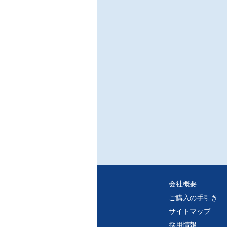
/新
○中
中国
※ご
・C
・紙
れ、
会社概要
ご購入の手引き
サイトマップ
採用情報