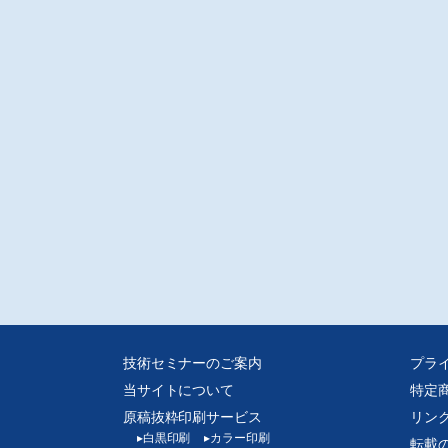
アジアビジネス研究会/丹崎太郎
国物流事情2
物流業の現状/福喜多技術士事務所/福喜多俊夫
注意
D-Rでの販売となります。
媒体からスキャンした画像データをpdf化しております、元の誌面に起因する汚
歪み、またスキャナの不調によるかたむき等はご容赦ください。
技術セミナーのご案内
プラ
当サイトについて
特定
原稿抜粋印刷サービス
リン
▸
白黒印刷
▸
カラー印刷
転載