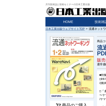
月刊技術誌と技術セミナーの日本工業出版
HOME
技術雑
日本工業出版ウェブサイトTOP
>
流通ネットワー
商品コ
流
PD
販売
通常価
■特
□I
/(株
□『
〜ヤ
/ヤ
商品のご購入