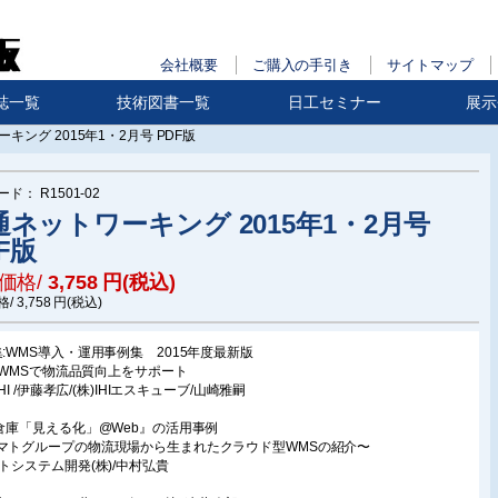
会社概要
ご購入の手引き
サイトマップ
誌一覧
技術図書一覧
日工セミナー
展示
キング 2015年1・2月号 PDF版
ード：
R1501-02
通ネットワーキング 2015年1・2月号
F版
価格/
3,758
円(税込)
格/
3,758
円(税込)
集:WMS導入・運用事例集 2015年度最新版
HI-WMSで物流品質向上をサポート
)IHI /伊藤孝広/(株)IHIエスキューブ/山崎雅嗣
 倉庫「見える化」@Web』の活用事例
マトグループの物流現場から生まれたクラウド型WMSの紹介〜
マトシステム開発(株)/中村弘貴