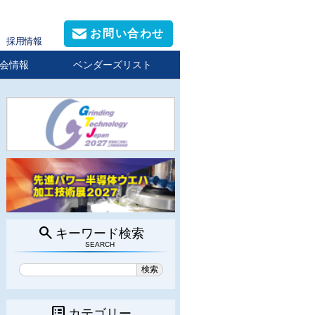
お問い合わせ
採用情報
会情報
ベンダーズリスト
search
キーワード検索
SEARCH
list_alt
カテゴリー