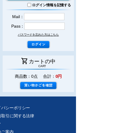
ログイン情報を記憶する
Mail：
Pass：
パスワードを忘れた方はこちら
shopping_cart
カートの中
CART
商品数：0点 合計：
0円
イバシーポリシー
商取引に関する法律
ク
のご案内