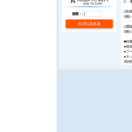
shopping_cart
□「
ADD TO CART
□和
個数：
/(
カゴに入れる
□通
/(
■特
●地
●フ
●ネ
/田
●体
●激
/(株
●ネ
■連
〔流
○2
サプ
〜今
/ 
○在
小売