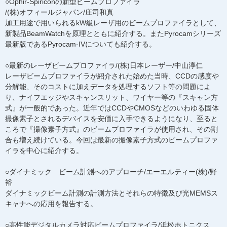
○Ophir-Spiriconの新型ビームプロファイラ
/(株)オフィールジャパン/庄司和真
加工用途で用いられるkW級レーザ用のビームプロファイラとして、
新製品BeamWatchを原理とともに紹介する。またPyrocamシリーズ
最新版であるPyrocam-IVについても紹介する。
○最新のレーザビームプロファイラ/(株)日本レーザー/中山淳仁
レーザビームプロファイラが紹介された始めた当時、CCDの感度や
分解能、そのコストに加えデータを処理するソフト等の問題によ
り、ナイフエッジやスキャンスリット、ワイヤー等の『スキャン方
式』が一般的であった。近年ではCCDやCMOSなどのいわゆる固体
撮像素子とされるデバイスを安価に入手できるようになり、至ると
ころで『撮像素子方式』のビームプロファイラが使用され、その割
合も増え続けている。今回は最新の撮像素子方式のビームプロファ
イラを中心に紹介する。
○ダイナミック ビーム計測へのアプローチ/エーエルティー(株)/野
裕
ダイナミックビーム計測の計測方法とそれらの特徴及び光MEMSス
キャナへの応用を報告する。
○高性能デジタルカメラ対応ビームプロファイラ/浜松ホトニクス