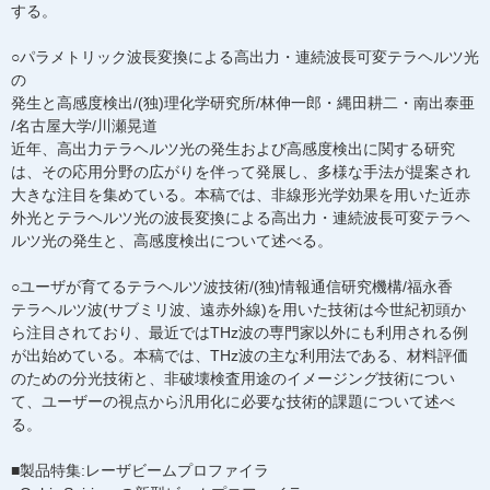
する。
○パラメトリック波長変換による高出力・連続波長可変テラヘルツ光
の
発生と高感度検出/(独)理化学研究所/林伸一郎・縄田耕二・南出泰亜
/名古屋大学/川瀬晃道
近年、高出力テラヘルツ光の発生および高感度検出に関する研究
は、その応用分野の広がりを伴って発展し、多様な手法が提案され
大きな注目を集めている。本稿では、非線形光学効果を用いた近赤
外光とテラヘルツ光の波長変換による高出力・連続波長可変テラヘ
ルツ光の発生と、高感度検出について述べる。
○ユーザが育てるテラヘルツ波技術/(独)情報通信研究機構/福永香
テラヘルツ波(サブミリ波、遠赤外線)を用いた技術は今世紀初頭か
ら注目されており、最近ではTHz波の専門家以外にも利用される例
が出始めている。本稿では、THz波の主な利用法である、材料評価
のための分光技術と、非破壊検査用途のイメージング技術につい
て、ユーザーの視点から汎用化に必要な技術的課題について述べ
る。
■製品特集:レーザビームプロファイラ