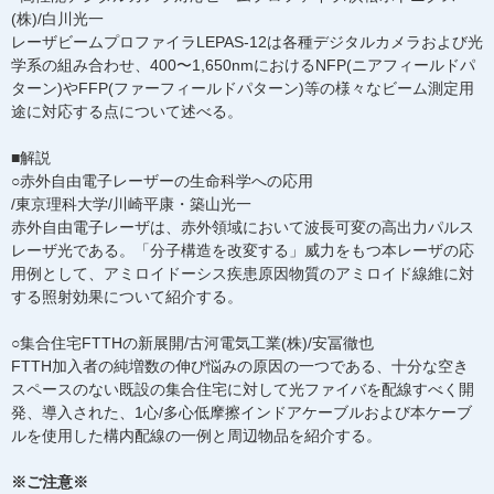
(株)/白川光一
レーザビームプロファイラLEPAS-12は各種デジタルカメラおよび光
学系の組み合わせ、400〜1,650nmにおけるNFP(ニアフィールドパ
ターン)やFFP(ファーフィールドパターン)等の様々なビーム測定用
途に対応する点について述べる。
■解説
○赤外自由電子レーザーの生命科学への応用
/東京理科大学/川崎平康・築山光一
赤外自由電子レーザは、赤外領域において波長可変の高出力パルス
レーザ光である。「分子構造を改変する」威力をもつ本レーザの応
用例として、アミロイドーシス疾患原因物質のアミロイド線維に対
する照射効果について紹介する。
○集合住宅FTTHの新展開/古河電気工業(株)/安冨徹也
FTTH加入者の純増数の伸び悩みの原因の一つである、十分な空き
スペースのない既設の集合住宅に対して光ファイバを配線すべく開
発、導入された、1心/多心低摩擦インドアケーブルおよび本ケーブ
ルを使用した構内配線の一例と周辺物品を紹介する。
※ご注意※