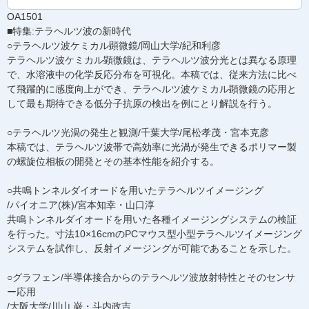
OA1501
■特集:テラヘルツ波の新時代
○テラヘルツ波ケミカル顕微鏡/岡山大学/紀和利彦
テラヘルツ波ケミカル顕微鏡は、テラヘルツ波分光とは異なる原理
で、水溶液中の化学反応分布を可視化。本稿では、従来方法に比べ
て飛躍的に感度向上ができ、テラヘルツ波ケミカル顕微鏡の応用と
して最も期待できる低分子抗原の検出を例にとり解説を行う。
○テラヘルツ光渦の発生と観測/千葉大学/尾松孝茂・宮本克彦
本稿では、テラヘルツ波帯で高効率に光渦が発生できるポリマー製
の螺旋位相板の開発とその基本性能を紹介する。
○共鳴トンネルダイオードを用いたテラヘルツイメージング
/パイオニア(株)/宮本知幸・山口淳
共鳴トンネルダイオードを用いた各種イメージングシステムの検証
を行った。寸法10×16cmのPCマウス型小型テラヘルツイメージング
システムを試作し、反射イメージングが可能であることを示した。
○グラフェン/半導体接合からのテラヘルツ波放射特性とそのセンサ
ー応用
/大阪大学/川山 巌・斗内政吉