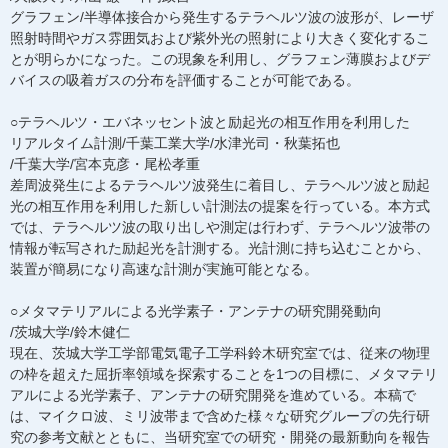
グラフェン/半導体接合から発生するテラヘルツ波の波形が、レーザ
照射時間やガス雰囲気および紫外光の照射により大きく変化するこ
とが明らかになった。この現象を利用し、グラフェン薄膜およびデ
バイスの吸着ガスの分布を評価することが可能である。
○テラヘルツ・エバネッセント波と励起光の相互作用を利用した
リアルタイム計測/千葉工業大学/水津光司・秋葉拓也
/千葉大学/宮本克彦・尾松孝重
差周波発生によるテラヘルツ波発生に着目し、テラヘルツ波と励起
光の相互作用を利用した新しい計測法の提案を行っている。本方式
では、テラヘルツ波の取り出しや測定は行わず、テラヘルツ波帯の
情報が転写された励起光を計測する。光計測に持ち込むことから、
装置が簡易になり高速な計測が実施可能となる。
○メタマテリアルによる光学素子・アンテナの研究開発動向
/茨城大学/鈴木健仁
現在、茨城大学工学部電気電子工学科鈴木研究室では、従来の物理
の枠を超えた屈折率領域を探索することを1つの目標に、メタマテリ
アルによる光学素子、アンテナの研究開発を進めている。本稿で
は、マイクロ波、ミリ波帯まで含めた様々な研究グループの先行研
究の参考文献とともに、当研究室での研究・開発の最新動向を報告