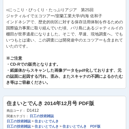
○にっこり・びっくり・たっぷりアジア 第25回
ジャティルイでエコツアー/室蘭工業大学/内海 佐和子
インドネシアで、歴史的街区に対する保存活用体制を作るための
国際協力事業に取り組んでいた頃、バリ島にあるジャティルイの
棚田が世界遺産になりました。そこで、早速、現地調査へ。でも
いつもとは違い、この調査には開発途中のエコツアーも含まれて
いたのです。
※ご注意
・CD-Rでの販売となります。
・紙媒体からスキャンした画像データをpdf化しております、元
の誌面に起因する汚れ、歪み、またスキャナの不調によるかたむ
き等はご容赦ください。
住まいとでんき 2014年12月号 PDF版
D1412
商品コード：
日工の技術雑誌
関連カテゴリ：
日工の技術雑誌
>
住まいとでんき
日工の技術雑誌
>
住まいとでんき
>
住まいとでんき PDF版