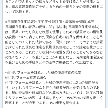
ることができるなどの様々なメリットを受けることが可能とな
る。低炭素建築物認定を受けるための手続きとその基準の概要に
ついて記載する。
○長期優良住宅認定制度/住宅性能評価・表示協会/齋藤 卓三
長期優良住宅の普及の促進に関する法律( 長期優良住宅促進法)
は、長期にわたり良好な状態で使用するための措置がその構造及
び設備について講じられた優良な住宅の普及を促進することを目
的としてつくられた法律である。同法において、そのような措置
が講じられた優良な住宅を長期優良住宅としての認定を受けるこ
とができる。これにより税制等の優遇を受けることができるなど
の様々なメリットを受けることが可能となる。長期優良住宅認定
を受けるための手続きとその基準の概要について記載する。
○住宅リフォームを対象とした税の優遇措置の概要
/住宅リフォーム推進協議会
住宅リフォームを対象とした税の優遇措置には3つの制度があ
り、いずれもリフォームを行う消費者が適用を受けるものであ
る。税の控除額や軽減額などの算出方法については、制度の種類
やリフォームの内容により異なるなど、それぞれの制度を正しく
理解することが必要である。その概要を紹介する。