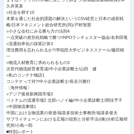
久井英喜
○社会を耕す10
本業を通じた社会的課題の解決というCSV経営と日本の成長戦
略/日本マネジメント総合研究所(同)/戸村智憲
○小さな会社にみる勝ち方の法則4
一点突破の差別化戦略で勝つ!/NPOランチェスター協会/名和田竜
○流通効率化の採算計算3
埋没費用を忘れられるか?/早稲田大学ビジネススクール/藤田精
一
○物流人材教育に求められるもの3
次世代物流経営者育成/中小企業診断士/山田 健
○私のコンテナ物語1
コンテナって何?/中小企業診断士/長谷川雅行
〔海外情報〕
○アジア後発新興国市場3
ベトナムの流通市場2 北部ハノイ編//中小企業診断士/関佳予子
○中国物流事情1
中国における物流業の発達/福喜多技術士事務所/福喜多俊夫
サプライチェーンにおける広報の役割と分析手法/(株)分析広報研
究所/小島一郎
■特別レポート