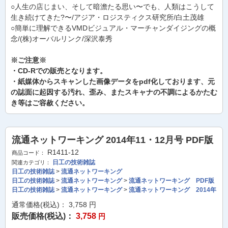
○人生の店じまい、そして暗澹たる思い〜でも、人類はこうして
生き続けてきた?〜/アジア・ロジスティクス研究所/白土茂雄
○簡単に理解できるVMDビジュアル・マーチャンダイジングの概
念/(株)オーバルリンク/深沢泰秀
※ご注意※
・CD-Rでの販売となります。
・紙媒体からスキャンした画像データをpdf化しております、元
の誌面に起因する汚れ、歪み、またスキャナの不調によるかたむ
き等はご容赦ください。
流通ネットワーキング 2014年11・12月号 PDF版
R1411-12
商品コード：
日工の技術雑誌
関連カテゴリ：
日工の技術雑誌
>
流通ネットワーキング
日工の技術雑誌
>
流通ネットワーキング
>
流通ネットワーキング PDF版
日工の技術雑誌
>
流通ネットワーキング
>
流通ネットワーキング 2014年
通常価格(税込)：
3,758
円
販売価格(税込)：
3,758
円