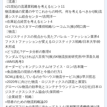
〔流通〕
○21世紀の流通業戦略を考えるヒント11
物流価値の変遷の中でこれからの時代、何を考えるべきか/(株)流
通システム総合センター/吉岡洋一
○在庫起点経営を考えるヒント4
ロイヤルカスタマーの獲得戦略/シーコムス(株)/関口壽一
〔物流〕
○ロジスティクスの視点から見たアパレル・ファッション業界4
ファストファッションが変えるロジスティクス戦略/日本大学/鈴
木邦成
○どう読む?データ分析の数理4
ランダムでなければ八百長?/(株)SK物流技術研究所/中澤喜久雄
○WMS再考3
オーダーピッキングシステム/オフイス・ロン/吉本隆一
○食品物流の現状の考察と今後の行方1
SCMは進化しているのか?/ハウス物流サービス(株)/早川哲志
○2020年に向けた物流・ロジスティクスの課題と展望1
グローバル物流の効率化とコンテナラウンドユース/(公社)日本ロ
ジスティクスシステム協会/久保田精一
〔企業経営・戦略〕
○弱者のための物流戦略論20
まずはアフリカの市場に当たってみよう/首都圏流通機構(株)/津