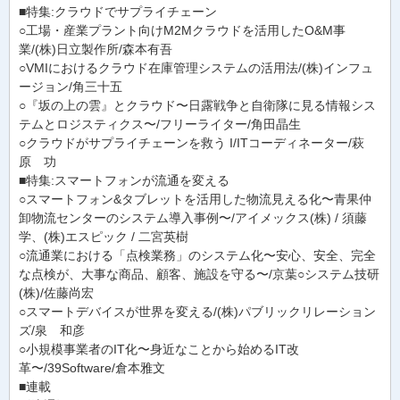
■特集:クラウドでサプライチェーン
○工場・産業プラント向けM2Mクラウドを活用したO&M事
業/(株)日立製作所/森本有吾
○VMIにおけるクラウド在庫管理システムの活用法/(株)インフュ
ージョン/角三十五
○『坂の上の雲』とクラウド〜日露戦争と自衛隊に見る情報シス
テムとロジスティクス〜/フリーライター/角田晶生
○クラウドがサプライチェーンを救う I/ITコーディネーター/萩
原 功
■特集:スマートフォンが流通を変える
○スマートフォン&タブレットを活用した物流見える化〜青果仲
卸物流センターのシステム導入事例〜/アイメックス(株) / 須藤
学、(株)エスピック / 二宮英樹
○流通業における「点検業務」のシステム化〜安心、安全、完全
な点検が、大事な商品、顧客、施設を守る〜/京葉○システム技研
(株)/佐藤尚宏
○スマートデバイスが世界を変える/(株)パブリックリレーション
ズ/泉 和彦
○小規模事業者のIT化〜身近なことから始めるIT改
革〜/39Software/倉本雅文
■連載