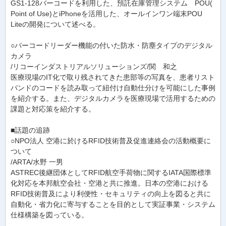
GS1-128バーコードを利用した、預託在庫管理システム POU(
Point of Use)とiPhoneを活用した、オールインワン端末POU
Liteの開発について述べる。
○バーコードリーダー機能の付いた防水・防塵タイプのデジタル
カメラ
/リコーインダストリアルソリューションズ/関 和之
医療現場のIT化で取り残されてきた患部等の写真を、患者リスト
バンドのコードを読み取って紐付け自動仕分けを可能にした事例
を紹介する。また、デジタルカメラを医療現場で活用するための
課題と対応策を紹介する。
■話題の追跡
○NPO法人 空港に於けるRFID技術普及促進連絡会の活動概要に
ついて
/ARTA/水野 一男
ASTREC後継団体としてRFID航空手荷物に関するIATA国際標準
化対応を本邦航空会社・空港と共に推進。日本の空港における
RFID技術普及により利便性・セキュリティの向上を図ると共に
自動化・省力化に寄与することを目的として実証事業・システム
仕様構築を図っている。