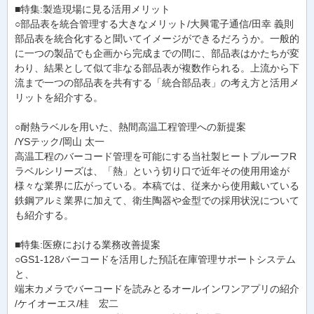
■特集:製造現場に見る活用メリット
○部品表を統合管理する大きなメリット/大興電子通信/田幸 義則
部品表を統合化すると聞いてイメージができるだろうか。一般的
に一つの製品でも企画から完成までの間に、部品表はかたちが変
わり、結果として似て非なる部品表が複数作られる。上流から下
流まで一つの部品表を共有する「統合部品表」の考え方と活用メ
リットを紹介する。
○耐熱ラベルを用いた、熱間高温工程管理への新提案
/YSテック/岡山 太一
高温工程のバーコード管理を可能にする当社製ヒートプルーフR
ラベルシリーズは、「熱」という切り口で近年その使用用途が
様々な業界に広がっている。本稿では、従来から使用戴いている
鉄鋼アルミ業界に加えて、衛生陶器や金型での採用状況について
も紹介する。
■特集:医療における業務改善提案
○GS1-128バーコードを活用した預託在庫管理サポートシステム
と、
端末カメラでバーコードを読みとるオールインワンアプリの紹介
/ケイオーエス/桂 宏二