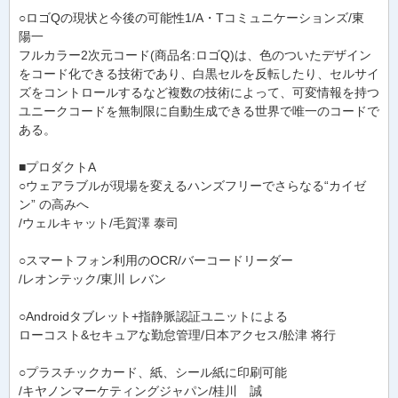
○ロゴQの現状と今後の可能性1/A・Tコミュニケーションズ/東
陽一
フルカラー2次元コード(商品名:ロゴQ)は、色のついたデザイン
をコード化できる技術であり、白黒セルを反転したり、セルサイ
ズをコントロールするなど複数の技術によって、可変情報を持つ
ユニークコードを無制限に自動生成できる世界で唯一のコードで
ある。
■プロダクトA
○ウェアラブルが現場を変えるハンズフリーでさらなる“カイゼ
ン” の高みへ
/ウェルキャット/毛賀澤 泰司
○スマートフォン利用のOCR/バーコードリーダー
/レオンテック/東川 レバン
○Androidタブレット+指静脈認証ユニットによる
ローコスト&セキュアな勤怠管理/日本アクセス/舩津 将行
○プラスチックカード、紙、シール紙に印刷可能
/キヤノンマーケティングジャパン/桂川 誠