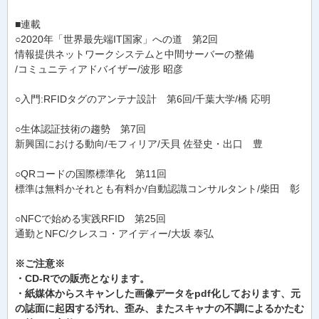
■連載
○2020年「世界最先端IT国家」への道 第2回
情報提供ネットワークシステムと中間サーバーの整備
/コミュニティアドバイザー/波形 昭彦
○入門:RFIDタグのアンテナ設計 第6回/千葉大学/橋 応明
○生体認証技術の趨勢 第7回
新興国における動向/モフィリア/天貝 佐登史・出口 豊
○QRコードの国際標準化 第11回
標準は無料かそれとも有料か/自動認識コンサルタント/柴田 彰
○NFCで始める実践RFID 第25回
通勤とNFC/クレスコ・アイディー/大坂 泰弘
※ご注意※
・CD-Rでの販売となります。
・紙媒体からスキャンした画像データをpdf化しております、元
の誌面に起因する汚れ、歪み、またスキャナの不調によるかたむ