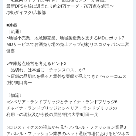
最新DPSを核に週当たり約24万オーダ・76万点を処理〜
/(株)ダイフク/広報部
■連載
〔流通〕
○地域小売業、地域卸売業、地域製造業を支えるMDロボット7
MDサービスでお酒売り場の売上アップ/(株)リスコジャパン/二宮
健嘉
○在庫起点経営を考えるヒント3
「品切れ」は本当に「チャンスロス」か?
〜店舗の品切れを探ると意外な実態が見えてきた〜/シーコムス
(株)/関口壽一
〔物流〕
○シベリア・ランドブリッジとチャイナ・ランドブリッジ6
チャイナ・ランドブリッジとシベリア・ランドブリッジの
利用上の現状及び今後の展開/明治大学/町田一兵
○ロジスティクスの視点から見たアパレル・ファッション業界3
アパレル・ファッション業界のネット通販市場におけるビジネス