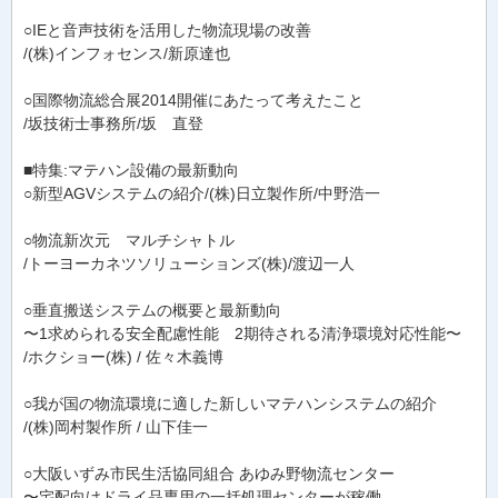
○IEと音声技術を活用した物流現場の改善
/(株)インフォセンス/新原達也
○国際物流総合展2014開催にあたって考えたこと
/坂技術士事務所/坂 直登
■特集:マテハン設備の最新動向
○新型AGVシステムの紹介/(株)日立製作所/中野浩一
○物流新次元 マルチシャトル
/トーヨーカネツソリューションズ(株)/渡辺一人
○垂直搬送システムの概要と最新動向
〜1求められる安全配慮性能 2期待される清浄環境対応性能〜
/ホクショー(株) / 佐々木義博
○我が国の物流環境に適した新しいマテハンシステムの紹介
/(株)岡村製作所 / 山下佳一
○大阪いずみ市民生活協同組合 あゆみ野物流センター
〜宅配向けドライ品専用の一括処理センターが稼働。