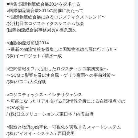
■特集:国際物流総合展2014を探求する
○国際物流総合展2014の開催にあたって
〜国際物流総合展にみるロジスティクストレンド〜
/(公社)日本ロジスティクスシステム協会
(国際物流総合展事務局長)/ 橋爪茂久
○通販物流最前線2014
〜最新の物流情報を収集しに国際物流総合展に行こう!!〜
/(株)イーロジット / 清水一成
○空間情報をフル活用したロジスティクス業務支援へ
〜SCMに影響を及ぼす台風・ゲリラ豪雨への事前対策〜
/(株)パスコ/大久保明
○ロジスティックス・インテリジェンス
〜可能になったリアルタイムPSI情報分析による在庫視点での
ROA改善〜
/ (株)日立ソリューションズ東日本 / 内海由博
○製造と物流の効率化・可視化を実現するスマートシステム
/(株)アイオイ・システム / 西田光男