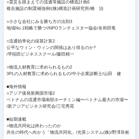
○震災を踏まえての流通等施設の構造計画6
複合施設の制震補強例/(株)構造計画研究所/橋 治
○小さな会社にみる勝ち方の法則3
地域No.1戦略で勝つ!/NPOランチェスター協会/名和田竜
○流通効率化の採算計算2
公平なウィン・ウィンの関係はあり得るのか?
/早稲田ビジネススクール/藤田精一
○物流人材教育に求められるもの2
3PLの人材教育に求められるもの/中小企業診断士/山田 健
■海外情報
○アジア後発新興国市場2
ベトナムの流通市場南部ホーチミン編〜ベトナム最大の市場〜
/新アジアビジネス研究会/三宅秀晃
■短期連載
○物流共同化は終わったのか
共生の時代へ向かう「物流共同化」/光英システム(株)/野澤良彬