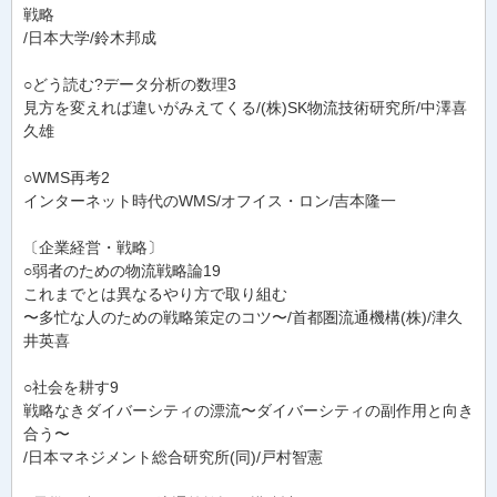
戦略
/日本大学/鈴木邦成
○どう読む?データ分析の数理3
見方を変えれば違いがみえてくる/(株)SK物流技術研究所/中澤喜
久雄
○WMS再考2
インターネット時代のWMS/オフイス・ロン/吉本隆一
〔企業経営・戦略〕
○弱者のための物流戦略論19
これまでとは異なるやり方で取り組む
〜多忙な人のための戦略策定のコツ〜/首都圏流通機構(株)/津久
井英喜
○社会を耕す9
戦略なきダイバーシティの漂流〜ダイバーシティの副作用と向き
合う〜
/日本マネジメント総合研究所(同)/戸村智憲