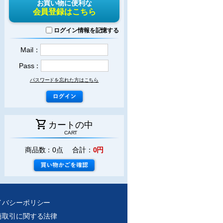
お買い物に便利な
会員登録はこちら
ログイン情報を記憶する
Mail：
Pass：
パスワードを忘れた方はこちら
shopping_cart
カートの中
CART
商品数：0点 合計：
0円
イバシーポリシー
商取引に関する法律