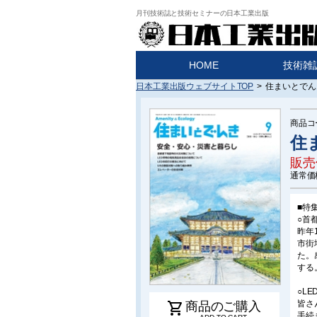
月刊技術誌と技術セミナーの日本工業出版
HOME
技術雑
日本工業出版ウェブサイトTOP
>
住まいとでんき
商品コ
住ま
販売
通常価
■特
○首
昨年
市街
た。
する
○L
皆さ
shopping_cart
商品のご購入
手続