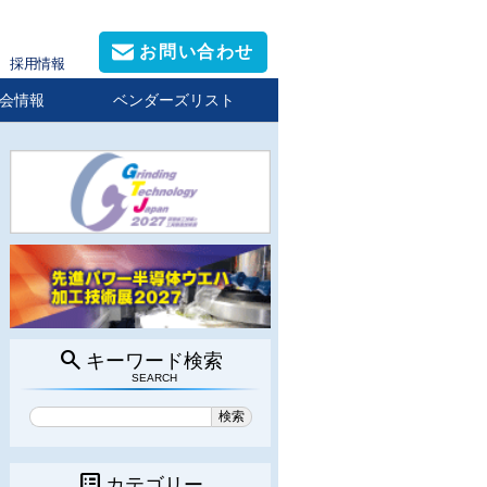
お問い合わせ
採用情報
会情報
ベンダーズリスト
search
キーワード検索
SEARCH
list_alt
カテゴリー