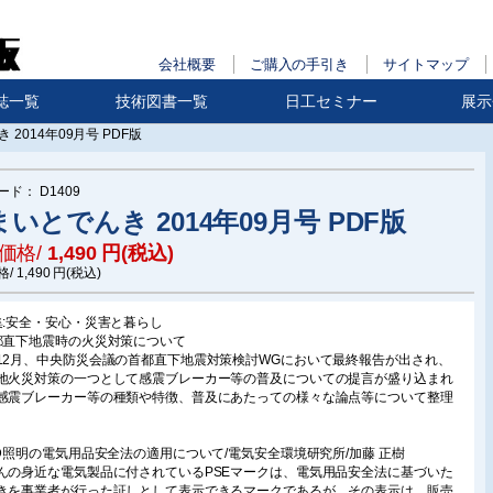
会社概要
ご購入の手引き
サイトマップ
誌一覧
技術図書一覧
日工セミナー
展示
 2014年09月号 PDF版
ード：
D1409
いとでんき 2014年09月号 PDF版
価格/
1,490
円(税込)
格/
1,490
円(税込)
集:安全・安心・災害と暮らし
都直下地震時の火災対策について
12月、中央防災会議の首都直下地震対策検討WGにおいて最終報告が出され、
地火災対策の一つとして感震ブレーカー等の普及についての提言が盛り込まれ
感震ブレーカー等の種類や特徴、普及にあたっての様々な論点等について整理
。
ED照明の電気用品安全法の適用について/電気安全環境研究所/加藤 正樹
んの身近な電気製品に付されているPSEマークは、電気用品安全法に基づいた
きを事業者が行った証しとして表示できるマークであるが、その表示は、販売