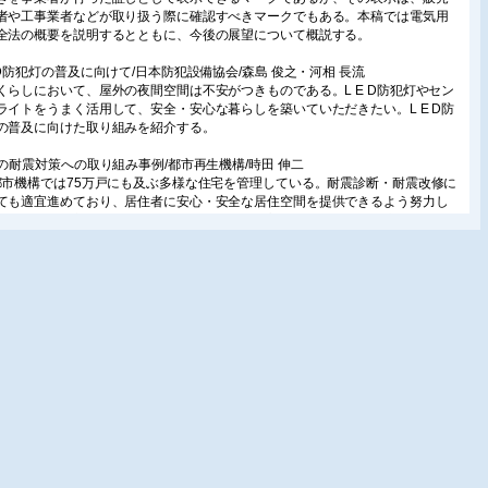
者や工事業者などが取り扱う際に確認すべきマークでもある。本稿では電気用
全法の概要を説明するとともに、今後の展望について概説する。
ED防犯灯の普及に向けて/日本防犯設備協会/森島 俊之・河相 長流
くらしにおいて、屋外の夜間空間は不安がつきものである。L E D防犯灯やセン
ライトをうまく活用して、安全・安心な暮らしを築いていただきたい。L E D防
の普及に向けた取り組みを紹介する。
Rの耐震対策への取り組み事例/都市再生機構/時田 伸二
都市機構では75万戸にも及ぶ多様な住宅を管理している。耐震診断・耐震改修に
ても適宜進めており、居住者に安心・安全な居住空間を提供できるよう努力し
る。今回は、新たな耐震改修事例としてM団地高層棟の耐震改修設計・工事の
を紹介する。
レベーターの安全対策/パナソニック ホームエレベーター/鮫島 隆博
ソニックは住宅設備メーカーとして唯一住宅用エレベーターに参入を果たし、
までに累計約6万台を納入している。故障・事故を未然に防ぐという観点では、
上、ホームエレベーターも一般的なエレベーターと同等の安全対策を講じる必
あり、その後も安全基準は強化され続け、現在に至っている。同社のエレベー
の安全対策について紹介する。
ics
8回キッズデザイン賞」6部門で6点の受賞/積水ハウス
ハウスは、先日発表されたキッズデザイン協議会主催「第8回キッズデザイン
において、計6部門で6点の受賞をした。当賞の創設以来、8年連続の受賞とな
その概要について紹介する。