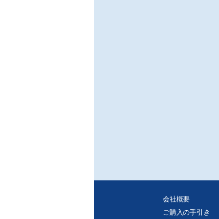
に流
気持
○に
「ス
/昭
ハノ
「タ
な趣
の続
※ご
・C
・紙
れ、
会社概要
ご購入の手引き