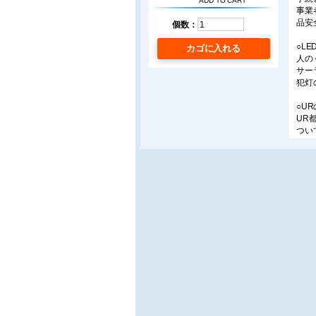
ADD TO CART
事業
品安
個数：
○L
カゴに入れる
人の
サー
犯灯
○U
UR
つい
てい
事例
○エ
パナ
現在
法律
要が
ター
■Top
○第
積水
賞」
る。