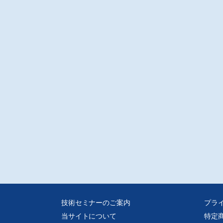
行りの「妖怪のせい!」というエクスキューズに付せば、しょうがないかという
ちになれるかも知れない? 子育ての日々を振り返る小文。
っこり・びっくり・たっぷりアジア 第22回
モーキング・ルーム コレクション2」
和女子大学 国際文化研究所/内海 佐和子
イのノイバイ国際空港が新しくなった際に喫煙所が誕生。それをきっかけに、
バコを吸わないのに行く先々の空港の喫煙所をわざわざ見に行く」というヘン
味ができてしまいました。今回は、そんなこんなで見てきた空港の喫煙所紹介
きです。
注意
D-Rでの販売となります。
媒体からスキャンした画像データをpdf化しております、元の誌面に起因する汚
歪み、またスキャナの不調によるかたむき等はご容赦ください。
技術セミナーのご案内
プラ
当サイトについて
特定