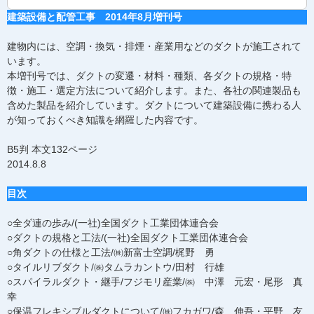
建築設備と配管工事 2014年8月増刊号
建物内には、空調・換気・排煙・産業用などのダクトが施工されて
います。
本増刊号では、ダクトの変遷・材料・種類、各ダクトの規格・特
徴・施工・選定方法について紹介します。また、各社の関連製品も
含めた製品を紹介しています。ダクトについて建築設備に携わる人
が知っておくべき知識を網羅した内容です。
B5判 本文132ページ
2014.8.8
目次
○全ダ連の歩み/(一社)全国ダクト工業団体連合会
○ダクトの規格と工法/(一社)全国ダクト工業団体連合会
○角ダクトの仕様と工法/㈱新富士空調/梶野 勇
○タイルリブダクト/㈱タムラカントウ/田村 行雄
○スパイラルダクト・継手/フジモリ産業/㈱ 中澤 元宏・尾形 真
幸
○保温フレキシブルダクトについて/㈱フカガワ/森 伸吾・平野 友