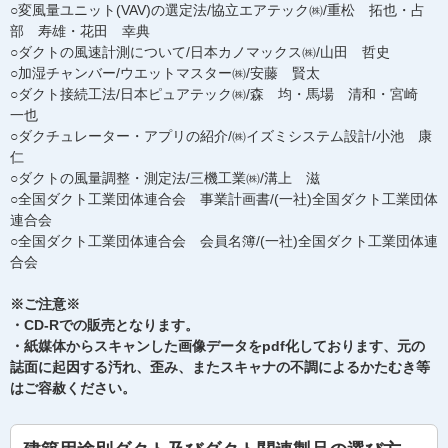
○変風量ユニット(VAV)の選定法/協立エアテック㈱/重松 拓也・占
部 寿雄・花田 幸典
○ダクトの風速計測について/日本カノマックス㈱/山田 哲史
○加湿チャンバー/ウエットマスター㈱/安藤 賢太
○ダクト接続工法/日本ピュアテック㈱/森 均・馬場 清和・宮崎
一也
○ダクチュレーター・アプリの紹介/㈱イズミシステム設計/小池 康
仁
○ダクトの風量調整・測定法/三機工業㈱/溝上 滋
○全国ダクト工業団体連合会 事業計画書/(一社)全国ダクト工業団体
連合会
○全国ダクト工業団体連合会 会員名簿/(一社)全国ダクト工業団体連
合会
※ご注意※
・CD-Rでの販売となります。
・紙媒体からスキャンした画像データをpdf化しております、元の
誌面に起因する汚れ、歪み、またスキャナの不調によるかたむき等
はご容赦ください。