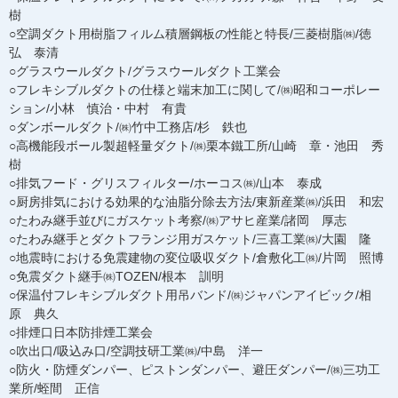
樹
○空調ダクト用樹脂フィルム積層鋼板の性能と特長/三菱樹脂㈱/徳
弘 泰清
○グラスウールダクト/グラスウールダクト工業会
○フレキシブルダクトの仕様と端末加工に関して/㈱昭和コーポレー
ション/小林 慎治・中村 有貴
○ダンボールダクト/㈱竹中工務店/杉 鉄也
○高機能段ボール製超軽量ダクト/㈱栗本鐵工所/山崎 章・池田 秀
樹
○排気フード・グリスフィルター/ホーコス㈱/山本 泰成
○厨房排気における効果的な油脂分除去方法/東新産業㈱/浜田 和宏
○たわみ継手並びにガスケット考察/㈱アサヒ産業/諸岡 厚志
○たわみ継手とダクトフランジ用ガスケット/三喜工業㈱/大園 隆
○地震時における免震建物の変位吸収ダクト/倉敷化工㈱/片岡 照博
○免震ダクト継手㈱TOZEN/根本 訓明
○保温付フレキシブルダクト用吊バンド/㈱ジャパンアイビック/相
原 典久
○排煙口日本防排煙工業会
○吹出口/吸込み口/空調技研工業㈱/中島 洋一
○防火・防煙ダンパー、ピストンダンパー、避圧ダンパー/㈱三功工
業所/蛭間 正信