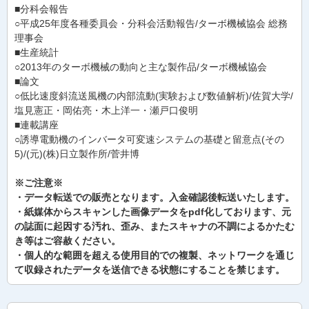
■分科会報告
○平成25年度各種委員会・分科会活動報告/ターボ機械協会 総務
理事会
■生産統計
○2013年のターボ機械の動向と主な製作品/ターボ機械協会
■論文
○低比速度斜流送風機の内部流動(実験および数値解析)/佐賀大学/
塩見憲正・岡佑亮・木上洋一・瀬戸口俊明
■連載講座
○誘導電動機のインバータ可変速システムの基礎と留意点(その
5)/(元)(株)日立製作所/菅井博
※ご注意※
・データ転送での販売となります。入金確認後転送いたします。
・紙媒体からスキャンした画像データをpdf化しております、元
の誌面に起因する汚れ、歪み、またスキャナの不調によるかたむ
き等はご容赦ください。
・個人的な範囲を超える使用目的での複製、ネットワークを通じ
て収録されたデータを送信できる状態にすることを禁じます。