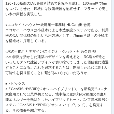
120×180断面のLVLを敷き詰めて床板を形成し、180mm厚で5m
をスパンさせた。床板には設備機器を配置せず、フラットで美し
い木の床板を実現した。
○エコサイトハウス/一級建築士事務所 HUG/山田 敏博
エコサイトハウスは小径木による木造仮設システムである。利用
率の低い間伐材の新しい活用方法として、75mm角以下の小径木
を構造材に採用している。
○木の可能性とデザイン/スタジオ・クハラ・ヤギ/久原 裕
木の特徴を活かした建築のデザインを考えると、RC造やS造と
いったモダンな建築デザインが切り捨ててしまった価値観に遭遇
することになる。これを追求することは、閉塞した現代に新しい
可能性を切り拓くことに繋がるのではないだろうか。
■トピックス
○「GeoSIS HYBRID(ジオシスハイブリット)」 を新発売!/コロナ
家庭用としては業界初となる、地中熱と空気熱の2種類の再生可
能エネルギーを熱源としたハイブリッドヒートポンプ温水暖房シ
ステム「GeoSIS HYBRID(ジオシス ハイブリッド)」を発売す
る。その概要を紹介する。