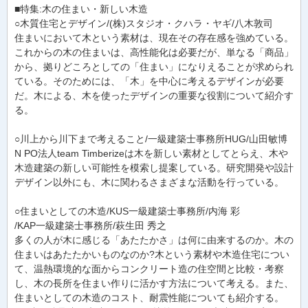
■特集:木の住まい・新しい木造
○木質住宅とデザイン/(株)スタジオ・クハラ・ヤギ/八木敦司
住まいにおいて木という素材は、現在その存在感を強めている。
これからの木の住まいは、高性能化は必要だが、単なる「商品」
から、拠りどころとしての「住まい」になりえることが求められ
ている。そのためには、「木」を中心に考えるデザインが必要
だ。木による、木を使ったデザインの重要な役割について紹介す
る。
○川上から川下まで考えること/一級建築士事務所HUG/山田敏博
N PO法人team Timberizeは木を新しい素材としてとらえ、木や
木造建築の新しい可能性を模索し提案している。研究開発や設計
デザイン以外にも、木に関わるさまざまな活動を行っている。
○住まいとしての木造/KUS一級建築士事務所/内海 彩
/KAP一級建築士事務所/萩生田 秀之
多くの人が木に感じる「あたたかさ」は何に由来するのか。木の
住まいはあたたかいものなのか?木という素材や木造住宅につい
て、温熱環境的な面からコンクリート造の住空間と比較・考察
し、木の長所を住まい作りに活かす方法について考える。また、
住まいとしての木造のコスト、耐震性能についても紹介する。