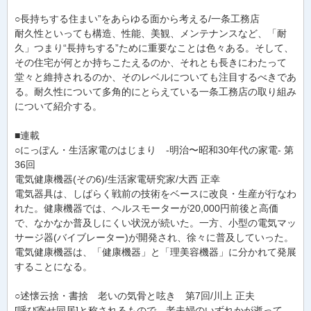
○長持ちする住まい”をあらゆる面から考える/一条工務店
耐久性といっても構造、性能、美観、メンテナンスなど、「耐
久」つまり“長持ちする”ために重要なことは色々ある。そして、
その住宅が何とか持ちこたえるのか、それとも長きにわたって
堂々と維持されるのか、そのレベルについても注目するべきであ
る。耐久性について多角的にとらえている一条工務店の取り組み
について紹介する。
■連載
○にっぽん・生活家電のはじまり -明治〜昭和30年代の家電- 第
36回
電気健康機器(その6)/生活家電研究家/大西 正幸
電気器具は、しばらく戦前の技術をベースに改良・生産が行なわ
れた。健康機器では、ヘルスモーターが20,000円前後と高価
で、なかなか普及しにくい状況が続いた。一方、小型の電気マッ
サージ器(バイブレーター)が開発され、徐々に普及していった。
電気健康機器は、「健康機器」と「理美容機器」に分かれて発展
することになる。
○述懐云捨・書捨 老いの気骨と呟き 第7回/川上 正夫
[呼び寄せ同居]と称されるもので、老夫婦のいずれかが逝って、