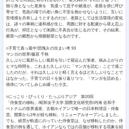
独り身となった老身を 気遣って息子や娘達が、老親を傍に呼び
寄せて、危急の場での老い身に不安を抱かせないように、互いに
安堵感を共有しようとするのだが、老親としては生活環境の変化
は、諸々の事柄に違和感が生じ、周囲に対する配慮から堪え忍ぶ
行為が、抑圧となって体調に不具合が生じるのです。その結果、
郷里への郷愁から帰郷願望となるのです。
○子育て真っ最中!団塊Jr.の住まい考 93
マンガの世界/藤原 千秋
久しぶりに風邪らしい風邪を引いて寝込んだ筆者。病み上がりの
ヒマな時間を、これまた久しぶりに「マンガを読む」ことで過ご
したのだが、それは久しぶりと軽く言えるほど久しぶりなことで
はなかった。子育ての日々を振り返りつつ、「マンガを読める」
僥倖についてしみじみ綴った小文。
○にっこり・びっくり・たっぷりアジア 第20回
「侍食堂の移転」/昭和女子大学 国際文化研究所/内海 佐和子
ベトナムの世界遺産、古都ホイアンで唯一の日本料理店・侍食
堂。開業から2年が経ち移転、リニューアルオープンしました。
でも、経営が軌道にのっていた侍食堂は、なぜ移転したのか。侍
食堂の例を通して、ホイアンならではの店舗が移転する現象を紹