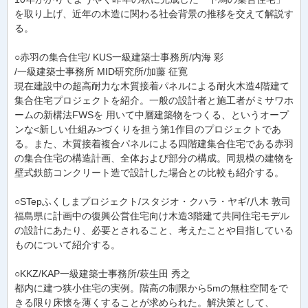
を取り上げ、近年の木造に関わる社会背景の推移を交えて解説す
る。
○赤羽の集合住宅/ KUS一級建築士事務所/内海 彩
/一級建築士事務所 MID研究所/加藤 征寛
現在建設中の超高耐力な木質接着パネルによる耐火木造4階建て
集合住宅プロジェクトを紹介。一般の設計者と施工者がミサワホ
ームの新構法FWSを 用いて中層建築物をつくる、というオープ
ンな<新しい仕組み>づくりを担う第1作目のプロジェクトであ
る。また、木質接着複合パネルによる四階建集合住宅である赤羽
の集合住宅の構造計画、全体および部分の構成。同規模の建物を
壁式鉄筋コンクリート造で設計した場合との比較も紹介する。
○STepふくしまプロジェクト/スタジオ・クハラ・ヤギ/八木 敦司
福島県に計画中の復興公営住宅向け木造3階建て共同住宅モデル
の設計にあたり、必要とされること、考えたことや目指している
ものについて紹介する。
○KKZ/KAP一級建築士事務所/萩生田 秀之
都内に建つ狭小住宅の実例。階高の制限から5mの無柱空間をで
きる限り床懐を薄くすることが求められた。解決策として、