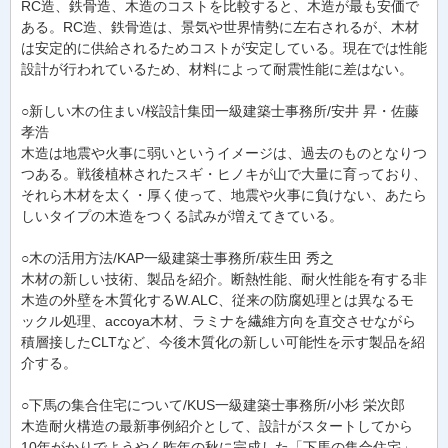
RC造、鉄骨造、木造のコストを比較すると、木造が最も安価で
ある。RC造、鉄骨造は、景気や世界情勢に左右されるが、木材
は安定的に供給されるためコストが安定している。現在では性能
設計が行われているため、材料によって耐震性能に差はない。
○新しい木の住まい/桜設計集団一級建築士事務所/安井 昇・佐藤
孝浩
木造は地震や火事に弱いというイメージは、過去のものとなりつ
つある。戦後植林されたスギ・ヒノキが山で大量に育っており、
それら木材を太く・厚く使って、地震や火事に負けない、あたら
しいタイプの木造をつくる試みが増えてきている。
○木の活用方法/KAP一級建築士事務所/萩生田 秀之
木材の新しい技術、製品を紹介。断熱性能、耐火性能を有する非
木造の外壁を木質化するW.ALC、従来の防腐処理とは異なるモ
ックル処理、accoya木材、ラミナを繊維方向を直交させながら
積層接したCLTなど、今後木質化の新しい可能性を示す製品を紹
介する。
○下馬の集合住宅について/KUS一級建築士事務所/小杉 栄次郎
木造耐火構造の最新事例紹介として、設計がスタートしてから
10年がかりでようやく昨年の秋に完成した「下馬の集合住宅」