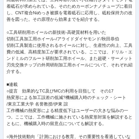
着砥石が求められている。そのためカーボンナノチューブに着目
し、CNT複合Niめっき被膜を電着砥石に応用し、砥粒保持力の改
善を図った。その原理から効果までを紹介する。
○工具研削用ホイールの新技術-高硬質材料を用いた
切削工具加工用ホイール-/アライドダイヤモンド/秋田恭伯
切削工具製造に使用されるホイールに対し、生産性の向上、工具
費の低減、高精度加工が要求されている。ここでは、ドリル・エ
ンドミルのフルート研削加工用ホイール、また超硬・サーメット
刃先交換チップの外周研削加工用ホイールについて、それぞれ紹
介する。
■連載
○提言 効果的なTC及びMCの利用を目指して その17
熱変形による加工誤差の低減?機械購入時のチェック・シート
/東京工業大学 名誉教授/伊東 誼
工作機械の熱変形による精度低下はユーザーの大きな悩みの一
つ。ここでは、工作機械に施されている熱変形対策を解説すると
ともに、機械購入時の留意点についても解説する。
○海外技術動向「計測における教育、その重要性を看過していな