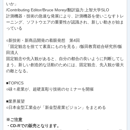
いか」
/Contributing Editor/Bruce Morey/翻訳協力:上智大学SLO
計測機器・技術の急速な発展により、計測機器を使いこなすトレ
ーニング、ソフトウエアの重要性が認識され、新しい動きが始ま
っている
○新技術・新商品開発の着眼発想 第4回
「固定観念を捨てて素直にものを見る」/飯田教育総合研究所/飯
田清人
固定観念や先入観があると、自分の都合の良いように判断してし
まう。新しい創造的な活動のためには、固定観念、先入観が最大
の敵となる。
■TOPICS
○碌々産業が、超硬直彫り技術のセミナーを開催
■業界展望
○日本金型工業会が「新金型産業ビジョン」をまとめる
※ご注意
・CD-Rでの販売となります。