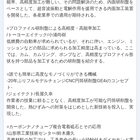
能率、高精度加工が難しい。その問題解決のため、内面研削盤を
ベースとして、超音波振動と電解作用を援用できる内面加工装置
を開発した。各産業界での適用が期待される。
○プロファイル研削盤による高精度・高能率加工
/トーヨーエイテック/小浦尚樹
低燃費の自動車が求められているが、それに伴い、エンジン、ミ
ッションなどの部品に求められる加工精度は高まっている。ここ
では、カム、カムリング、ポンプなど、高精度なプロファイル形
状を持つ部品を加工するための研削盤を紹介する。
○誰でも簡単に高度なモノづくりができる機械
-20年ぶりフルモデルチェンジCNC円筒研削盤GE4iのコンセプ
ト-
/ジェイテクト/長屋久幸
作業者の技量に頼ることなく、高精度加工が可能な円筒研削盤を
開発した。熱ひずみへの対策をはじめとした新技術を投入し、実
現した。
○カーボンナノチューブ複合電着砥石とその応用
/山形県工業技術センター/鈴木庸久
高脆材料の加工では、工具寿命の長い小径軸付きダイヤモンド電