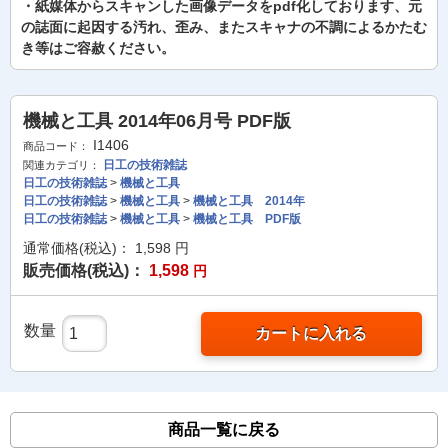
・紙媒体からスキャンした画像データをpdf化しております、元
の誌面に起因する汚れ、歪み、またスキャナの不調によるかたむ
き等はご容赦ください。
機械と工具 2014年06月号 PDF版
I1406
商品コード：
日工の技術雑誌
関連カテゴリ：
日工の技術雑誌
>
機械と工具
日工の技術雑誌
>
機械と工具
>
機械と工具 2014年
日工の技術雑誌
>
機械と工具
>
機械と工具 PDF版
通常価格(税込)：
1,598
円
販売価格(税込)：
1,598
円
数量
カートに入れる
商品一覧に戻る