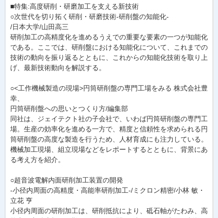
■特集:高度研削・研磨加工を支える新技術
○次世代を切り拓く研削・研磨技術-研削盤の知能化-
/日本大学/山田高三
研削加工の高精度化を進めるうえでの重要な要素の一つが知能化
である。ここでは、研削盤における知能化について、これまでの
技術の動向を振り返るとともに、これからの知能化技術を取り上
げ、最新技術動向を解説する。
○<工作機械製造の現場>円筒研削盤の専門工場をみる 株式会社豊
幸、
円筒研削盤への思いとつくり方/編集部
同社は、ジェイテクト社の子会社で、いわば円筒研削盤の専門工
場。生産の効率化を進める一方で、精度と信頼性を求められる円
筒研削盤の高度な製造を行うため、人材育成にも注力している。
機械加工現場、組立現場などをレポートするとともに、背景にあ
る考え方を紹介。
○超音波電解内面研削加工装置の開発
-小径内周面の高精度・高能率研削加工-/ミクロン精密/小林 敏・
立花 亨
小径内周面の研削加工は、研削抵抗により、砥石軸がたわみ、高