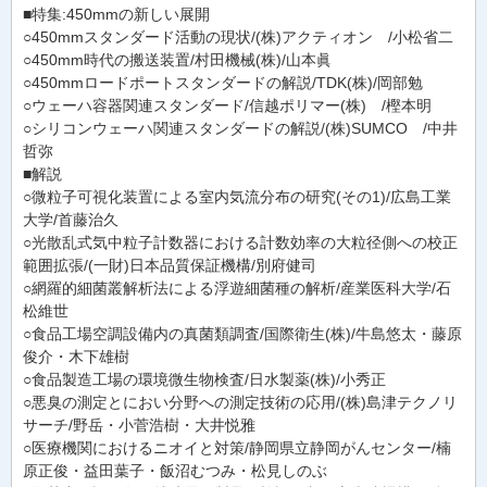
■特集:450mmの新しい展開
○450mmスタンダード活動の現状/(株)アクティオン /小松省二
○450mm時代の搬送装置/村田機械(株)/山本眞
○450mmロードポートスタンダードの解説/TDK(株)/岡部勉
○ウェーハ容器関連スタンダード/信越ポリマー(株) /樫本明
○シリコンウェーハ関連スタンダードの解説/(株)SUMCO /中井
哲弥
■解説
○微粒子可視化装置による室内気流分布の研究(その1)/広島工業
大学/首藤治久
○光散乱式気中粒子計数器における計数効率の大粒径側への校正
範囲拡張/(一財)日本品質保証機構/別府健司
○網羅的細菌叢解析法による浮遊細菌種の解析/産業医科大学/石
松維世
○食品工場空調設備内の真菌類調査/国際衛生(株)/牛島悠太・藤原
俊介・木下雄樹
○食品製造工場の環境微生物検査/日水製薬(株)/小秀正
○悪臭の測定とにおい分野への測定技術の応用/(株)島津テクノリ
サーチ/野岳・小菅浩樹・大井悦雅
○医療機関におけるニオイと対策/静岡県立静岡がんセンター/楠
原正俊・益田葉子・飯沼むつみ・松見しのぶ