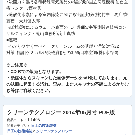
○殺菌力を謳う各種特殊電気製品の検証/(独)国立病院機構 仙台医
療センター/西村秀一
○過酸化水素による室内除染に関する実証実験/(株)竹中工務店/齊
藤智・天野健太郎
○加速試験によるウェーハ表面のTDH評価5/半導体関連技術コン
サルティング・滝山事務所/滝山真功
■連載
○わかりやすく学べる クリーンルームの基礎と汚染対策22
対策-各論[ケミカル汚染物質](その3)/新日本空調(株)/水谷旬
※ご注意※
・CD-Rでの販売となります。
・紙媒体からスキャンした画像データをpdf化しております、元
の誌面に起因する汚れ、歪み、またスキャナの不調によるかたむ
き等はご容赦ください。
クリーンテクノロジー 2014年05月号 PDF版
L1405
商品コード：
日工の技術雑誌
関連カテゴリ：
日工の技術雑誌
>
クリーンテクノロジー