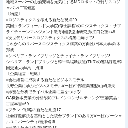
地域スーパーのお酒売場を元気にするMDロボット/(株)リスコジ
ャパン/二宮健嘉
〔物流〕
○ロジスティクスを考える新たな視点20
英国クランフィールド大学院(修士課程)のロジスティクス・サプ
ライチェーンマネジメント教育/国際流通研究所/江口公望○48
○次世代リバースロジスティクスの構築に向けて8
これからのリバースロジスティクス構築の方向性/日本大学/鈴木
邦成
○シベリア・ランドブリッジとチャイナ・ランドブリッジ3
シベリア・ランドブリッジと韓半島縦断鉄道(TKR)の連結課題/韓
国交通大学/禹 貞旭
〔企業経営・戦略〕
○会社経営に成功する新たなビジネスモデル
長寿企業に学ぶビジネスモデル/(一社)中部産業連盟/山崎康夫
○緻密な分析でライバル企業に差をつけろ!
OA機器販売業の分析/(株)ブレインコンサルティング/三浦英晶・
古屋早雪○69
○ブランド戦略の新たな潮流17
社会課題解決を基軸とした統合ブランドのあり方/(一社)ソーシャ
ルユニバーシティ/吉澤靖博
○弱者のための物流戦略論16