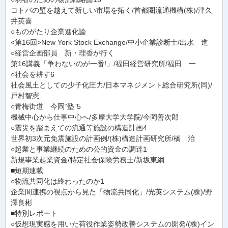
コトバの壁を越えて新しい市場を拓く/首都圏流通機構(株)/津久
井英喜
○ものがたり企業進化論
<第16回>New York Stock Exchange/中小企業診断士/出水 進
○経営企画部員 新・理香が行く
第16講義「争わないのが一番!」/福田経営研究所/福田 一
○社会を耕す6
社会風土としての少子化圧力/日本マネジメント総合研究所(同)/
戸村智憲
○青梅街道 今岡“塾”5
機械中心から仕事中心へ/多摩大学大学院/今岡善次郎
○震災を踏まえての流通等施設の構造計画4
世界初3次元免震施設の計画例/(株)構造計画研究所/橋 治
○起業と事業継続のための公的資金の調達1
新規事業起業資金/特定社会保険労務士/新坂東綱
■短期連載
○物流共同化は終わったのか1
企業間連携の視点から見た「物流共同化」/光英システム(株)/野
澤良彬
■特別レポート
○仮想現実感を用いた荷役作業姿勢改善システムの開発/(株)イン