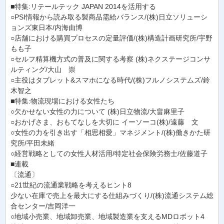
■特集:リテールテック JAPAN 2014を活用する
○PSI情報から読み取る製商品需給バランス/(株)日立ソリューシ
ョンズ東日本/内海由博
○店舗における購買プロセスの定量評価/(株)構造計画研究所/宇野
もも子
○セルフ精算機方式の普及に関する考察 (株)ネクステージコンサ
ルティング/大山 崇
○主役はタブレット&スマホになる時代/(株)フルノシステムズ/鈴
木智之
■特集:物流現場における女性たち
○欠かせない女性の力について (株)日立物流/大畠麻里子
○おかげさま、おもてなしを大切に イーソーコ(株)/遠藤 文
○女性の力を引き出す「相思相愛」マネジメント/(株)働きかた研
究所/平田未緒
○経営戦略としての女性人材活用/特定社会保険労務士/佐藤道子
■連載
〔流通〕
○21世紀の流通業戦略を考えるヒント8
少ない在庫で売上を最大にする仕組みづくり/(株)流通システム総
合センター/吉岡洋一
○地域小売業、地域卸売業、地域製造業を支えるMDロボット4