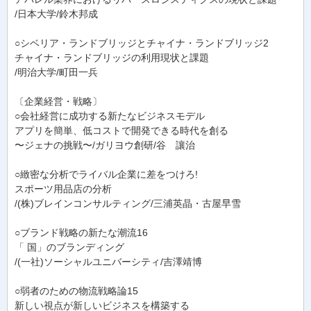
/日本大学/鈴木邦成
○シベリア・ランドブリッジとチャイナ・ランドブリッジ2
チャイナ・ランドブリッジの利用現状と課題
/明治大学/町田一兵
〔企業経営・戦略〕
○会社経営に成功する新たなビジネスモデル
アプリを簡単、低コストで開発できる時代を創る
〜ジェナの挑戦〜/ガリヨウ創研/谷 讓治
○緻密な分析でライバル企業に差をつけろ!
スポーツ用品店の分析
/(株)ブレインコンサルティング/三浦英晶・古屋早雪
○ブランド戦略の新たな潮流16
「 国」のブランディング
/(一社)ソーシャルユニバーシティ/吉澤靖博
○弱者のための物流戦略論15
新しい視点が新しいビジネスを構築する