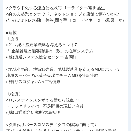
○クラウド化する流通と地域/フリーライター/角田晶生
○身の丈起業とクラウド、ネットショップと店舗で夢をつかむ
/たんぽぽドレス/陳 美英(聞き手:ITコーディネーター/萩原 功)
■連載
〔流通〕
○21世紀の流通業戦略を考えるヒント7
「 企業論理と顧客論理の一致」の在庫システム
/(株)流通システム総合センター/吉岡洋一
○地域小売業、地域卸売業、地域製造業を支えるMDロボット3
地域スーパーのお菓子売場でチームMDを実証実験
/(株)リスコジャパン/二宮健嘉
〔物流〕
○ロジスティクスを考える新たな視点19
トラックドライバー不足問題の現状と今後
/(株)日通総合研究所/大島弘明
○次世代リバースロジスティクスの構築に向けて7
アパレル業界におけるリバースロジスティクスの現状と課題