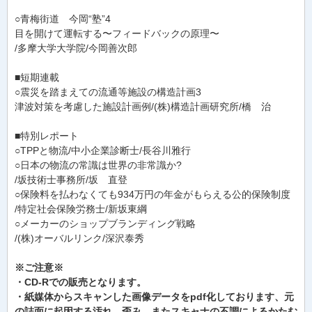
○青梅街道 今岡“塾”4
目を開けて運転する〜フィードバックの原理〜
/多摩大学大学院/今岡善次郎
■短期連載
○震災を踏まえての流通等施設の構造計画3
津波対策を考慮した施設計画例/(株)構造計画研究所/橋 治
■特別レポート
○TPPと物流/中小企業診断士/長谷川雅行
○日本の物流の常識は世界の非常識か?
/坂技術士事務所/坂 直登
○保険料を払わなくても934万円の年金がもらえる公的保険制度
/特定社会保険労務士/新坂東綱
○メーカーのショップブランディング戦略
/(株)オーバルリンク/深沢泰秀
※ご注意※
・CD-Rでの販売となります。
・紙媒体からスキャンした画像データをpdf化しております、元
の誌面に起因する汚れ、歪み、またスキャナの不調によるかたむ