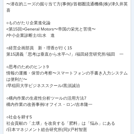
〜潜在的ニーズの掘り当て方(事例)/首都圏流通機構(株)/津久井英
喜
○ものがたり企業進化論
<第15回>General Motors〜帝国の栄光と苦境〜
/中小企業診断士/出水 進
○経営企画部員 新・理香が行く15
第15講義「思考は垂直から水平へ!」/福田経営研究所/福田 一
○思考のためのヒント9
情報の運搬・保管の考察〜スマートフォンの手書き入力システム
は便利だ〜
/早稲田大学ビジネススクール/黒須誠治
○構内作業の生産性分析ツールの活用方法7
構内作業の改善事例/オフイス・ロン/吉本隆一
○社会を耕す5
社会貢献の「土壌」を改良する「肥料」は「悩み」にある
/日本マネジメント総合研究所(同)/戸村智憲