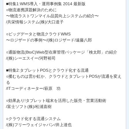
■特集1:WMS導入・運用事例集 2014 最新版
○物流連携課題解決のために
〜物流ラストワンマイル品質向上システムの紹介〜
/共栄情報システム(株)/大口道子
○ビッグデータと物流クラウドWMS
〜ロジザードの事例〜/(株)ロジザード/遠藤八郎
○通販物流(BtoC)Web型在庫管理パッケージ「検太郎」の紹介
/(株)シーエスイー/河野裕司
■特集2:タブレットPOSとクラウド化する流通
○攫むものは雲か虹か、クラウドとタブレットPOSが流通を変え
る
/ITコーディネーター/萩原 功
○効果あり!タブレット端末を活用した販売・営業活動術
/富士ソフト(株)/松浦直樹
○クラウド化する流通システム
/(株)フリーウェイジャパン/井上達也