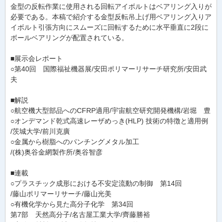
金型の反転作業に使用される回転アイボルトはベアリング入りが
必要である。本稿で紹介する金型反転吊上げ用ベアリング入りア
イボルト引張方向にスムーズに回転するために水平垂直に2段に
ボールベアリングが配置されている。
■展示会レポート
○第40回 国際福祉機器展/安田ポリマーリサーチ研究所/安田武
夫
■解説
○航空機大型部品へのCFRP適用/宇宙航空研究開発機構/岩堀 豊
○オンデマンド乾式高速レーザめっき(HLP) 技術の特徴と適用例
/茨城大学/前川克廣
○金属から樹脂へのパンチングメタル加工
/(株)奥谷金網製作所/奥谷智彦
■連載
○プラスチック成形における不安定流動の制御 第14回
/藤山ポリマーリサーチ/藤山光美
○有機化学から見た高分子化学 第34回
第7部 天然高分子/名古屋工業大学/齊藤勝裕