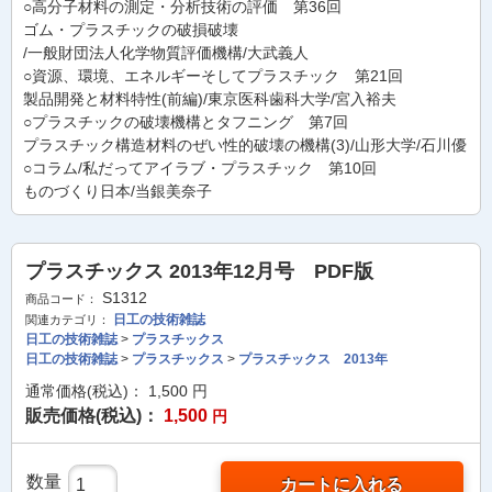
○高分子材料の測定・分析技術の評価 第36回
ゴム・プラスチックの破損破壊
/一般財団法人化学物質評価機構/大武義人
○資源、環境、エネルギーそしてプラスチック 第21回
製品開発と材料特性(前編)/東京医科歯科大学/宮入裕夫
○プラスチックの破壊機構とタフニング 第7回
プラスチック構造材料のぜい性的破壊の機構(3)/山形大学/石川優
○コラム/私だってアイラブ・プラスチック 第10回
ものづくり日本/当銀美奈子
プラスチックス 2013年12月号 PDF版
S1312
商品コード：
日工の技術雑誌
関連カテゴリ：
日工の技術雑誌
>
プラスチックス
日工の技術雑誌
>
プラスチックス
>
プラスチックス 2013年
通常価格(税込)：
1,500
円
販売価格(税込)：
1,500
円
数量
カートに入れる