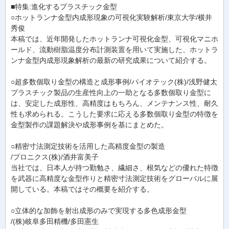
■特集:進化するプラスチック金型
○ホットランナ金型内成形現象の可視化実験解析/東京大学/横井
秀俊
本稿では、近年開発したホットランナ可視化金型、可視化マニホ
ールド、流動樹脂温度分布計測装置を用いて実施した、ホットラ
ンナ金型内成形現象解析の最新の研究成果について紹介する。
○超多数個取り金型の構造と成形事例/パイオテック(株)/浅野健太
プラスチック製品の生産性向上の一助となる多数個取り金型に
は、安定した成形性、高精度はもちろん、メンテナンス性、耐久
性も求められる。こうした要求に応える多数個取り金型の特徴を
金型製作の課題解決や成形事例を基にまとめた。
○精密寸法測定技術を活用した高精度金型の製造
/プロニクス(株)/酒井富美子
当社では、日本人が持つ勤勉さ、繊細さ、根気などの優れた特徴
を武器に高精度な金型作りと精密寸法測定技術をグローバルに展
開している。本稿ではその概要を紹介する。
○立体的な加飾を射出成形のみで実現する多色成形金型
/(株)岐阜多田精機/多田憲生