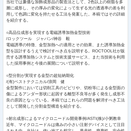
当社では廉価な加飾成形品の製造法として、2色以上の樹脂を多
層に成形し、その厚みの変化によって生ずる光の透過率の差を利
用して色調に変化を持たせる工法を発案した。本稿ではその詳細
を紹介する。
○高品位成形を実現する電磁誘導加熱金型技術
/ロックツール ジャパン/神谷 毅
電磁誘導の特徴、金型加熱への適用とその効果、また誘導加熱金
型を設計するうえで検討すべき点を説明する。ROCTOOL社が販
売する誘導加熱システムと技術支援サービス、また当技術を利用
した採用事例と今後の展開について説明する。
○型分割が実現する金型の超短納期化
/(有)ベストテクニカル/浪岡 健
金型製作においては切削工具のビビリや、切粉等による金型面の
傷によるアンダー形状に起因する離型不良等が多く発生し成形不
良の原因となっている。本稿ではこれらの問題を解消すべき工法
として開発した分割金型構造を紹介する。
○射出成形によるマイクロニードル開発事例/ASTI(株)/小粥教幸
近年、マイクロニードルは痛みの小さい注射デバイスとして注目
される中、当社は、使い捨てを想定し、量産性、廃棄性、安全性