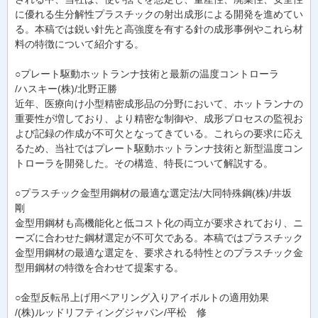
に優れる生分解性プラスチックの射出成形による開発を進めてい
る。本稿では鋭い針先と高強度を有する針の成形事例やこれら材
料の特徴について紹介する。
○プレート駆動ホットランナ技術と最新の温度コントローラ
/ハスキー(株)/北野正勝
近年、医療向け小型精密成形品の分野において、ホットランナの
重要性が増しており、より精密な制御や、成形プロセスの監視お
よび記録の作成が不可欠となってきている。これらの要求に応え
るため、当社ではプレート駆動ホットランナ技術と新型温度コン
トローラを開発した。その構造、特長について解説する。
○プラスチック金型用鋼材の最適な選定法/大同特殊鋼(株)/井坂
剛
金型用鋼材も高機能化と低コスト化の両立が要求されており、ニ
ーズに合わせた鋼材選定が不可欠である。本稿ではプラスチック
金型用鋼材の最適な選定を、要求される特性とのプラスチック金
型用鋼材の特徴を合わせて提案する。
○金型反転吊上げ用ベアリング入りアイボルトの適用効果
/(株)ルッドリフティングジャパン/平松 修