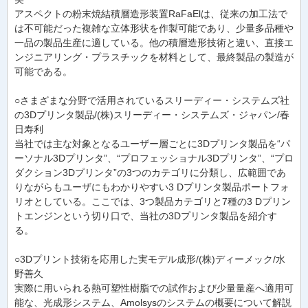
アスペクトの粉末焼結積層造形装置RaFaElは、従来の加工法で
は不可能だった複雑な立体形状を作製可能であり、少量多品種や
一品の製品生産に適している。他の積層造形技術と違い、直接エ
ンジニアリング・プラスチックを材料として、最終製品の製造が
可能である。
○さまざまな分野で活用されているスリーディー・システムズ社
の3Dプリンタ製品/(株)スリーディー・システムズ・ジャパン/春
日寿利
当社では主な対象となるユーザー層ごとに3Dプリンタ製品を“パ
ーソナル3Dプリンタ”、“プロフェッショナル3Dプリンタ”、“プロ
ダクション3Dプリンタ”の3つのカテゴリに分類し、広範囲であ
りながらもユーザにもわかりやすい3 Dプリンタ製品ポートフォ
リオとしている。ここでは、3つ製品カテゴリと7種の3 Dプリン
トエンジンという切り口で、当社の3Dプリンタ製品を紹介す
る。
○3Dプリント技術を応用した実モデル成形/(株)ディーメック/水
野善久
実際に用いられる熱可塑性樹脂での試作および少量量産へ適用可
能な、光成形システム、Amolsysのシステムの概要について解説