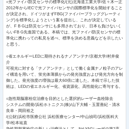
○光ファイバ防災センサの標準化/(元)北海道工業大学/佐々木一正
2012年からIECで光ファイバセンサの国際標準化を開始すること
が決定され、ドイツがまずFBG(ファイバーブラッググレーティ
ング)を標準化しようという案を提出し、これが決定している
が、F B Gは防災センサにも多用されており、日本も負けないく
らいFB G先進国である。本稿では、光ファイバ防災センサの標
準化に携わっての私見を述べ、標準を決める意義などを示したい
と思う。
○省エネルギーLEDに期待されるナノアンテナ/京都大学/村井俊
介
可視光に対する「ナノアンテナ」として働く金属ナノ粒子のアレ
イ構造を用いて、蛍光体薄膜からの発光強度および発光方向を制
御した。発光強度の増強は最大60倍に達した。本稿で示した技
術は、LEDの省エネルギー化、省資源化、高性能化に寄与する。
○急性期脳塞栓症治療を目的とした選択的レーザー血栓除去
システムの開発/浜松ホトニクス(株)/山下大輔・玉置善紀・清水
良幸・岡田裕之
/(公財)浜松市医療公社 浜松医療センター/中山禎司/浜松医科大
学/松本祐直
急性期脳塞栓症の新しい治療法として、Nd:YAGレーザの第2高