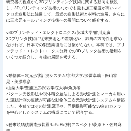
研究者の視点から3Dプリンティング技術に関する動向を概説
し、3Dプリンティング技術のなかでも最も加工精度が高いマイ
クロ光造形法に注目して、最近の造形技術と材料の進展、さらに
は三次元モールディング技術への展開について紹介する。
○3Dプリンテッド・エレクトロニクス/茨城大学/前川克廣
3Dプリンタ技術に従来技術との差別化や、独自の方向性を求め
なければ、日本での製造業復活には繋がらない。本稿では、プリ
ンテッド・エレクトロニクス分野での3Dプリンタ技術の活用を
いくつか紹介し、今後の展開を考える。
○動物体三次元形状計測システム/京都大学/舩冨卓哉・飯山将
晃・美濃導彦
/山梨大学/豊浦正広/関西学院大学/角所考
パターン光投影法や視体積交差法による形状計測とマーカを用い
た運動計測の連携が可能な動物体三次元形状計測システムを構築
した。本稿ではその計測原理や、同期撮影可能な39台のカメラ
を中心としたシステムの構成について紹介する。
○粉末焼結積層造形装置RaFaEl/(株)アスペクト/萩原正・佐野麻
美