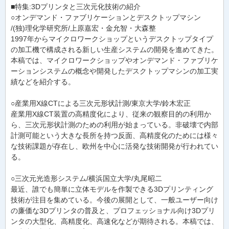
■特集:3Dプリンタと三次元化技術の紹介
○オンデマンド・ファブリケーションとデスクトップマシン
/(独)理化学研究所/上原嘉宏・金允智・大森整
1997年からマイクロワークショップというデスクトップタイプ
の加工機で構成される新しい生産システムの開発を進めてきた。
本稿では、マイクロワークショップやオンデマンド・ファブリケ
ーションシステムの概念や開発したデスクトップマシンの加工実
績などを紹介する。
○産業用X線CTによる三次元形状計測/東京大学/鈴木宏正
産業用X線CT装置の高精度化により、従来の観察目的の利用か
ら、三次元形状計測のための利用が始まっている。非破壊で内部
計測可能という大きな長所を持つ反面、高精度化のためには様々
な技術課題が存在し、欧州を中心に活発な技術開発が行われてい
る。
○三次元光造形システム/横浜国立大学/丸尾昭二
最近、誰でも簡単に立体モデルを作製できる3Dプリンティング
技術が注目を集めている。今後の展開として、一般ユーザー向け
の廉価な3Dプリンタの普及と、プロフェッショナル向け3Dプリ
ンタの大型化、高精度化、高速化などが期待される。本稿では、