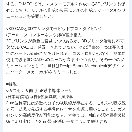
する。D-MEC では、マスターモデルを作成する3Dプリンタも保
有しており、モデルの作成から実モデルの作成までトータルソリ
ューションを提案したい。
○3D CADと3Dプリンタでラピッドプロトタイピング
/アールエスコンポーネンツ(株)/宮原裕人
3Dプリンタが急激に普及しつつあるが、3Dプリンタ活用に不可
欠な3D CADは、普及しきれていない。その理由の一つは導入ま
でのハードルの高さがあげられる。コスト負担が少なく、簡単に
使用できる3D CADへのニーズが高まりつつあり、その一つのソ
リューションとして、当社はDesignSpark Mechanical(デザイン
スパーク・メカニカル)をリリースした。
■解説
○ガスセンサ向けInP系半導体レーザ
/日本電信電話(株)/佐藤具就・満原学
2μm波長帯には多数の分子の吸収線が存在する。これらの吸収線
と同一波長で発振する半導体レーザを光源に用いることで、ガス
センサの高感度化が可能になる。本稿では、独自の活性層作製技
術により実現した2μm帯InP系レーザについて解説する。