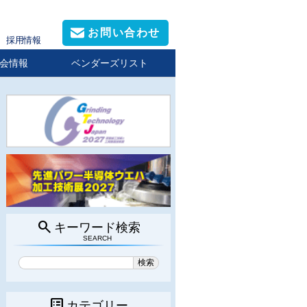
お問い合わせ
採用情報
会情報
ベンダーズリスト
search
キーワード検索
SEARCH
list_alt
カテゴリー