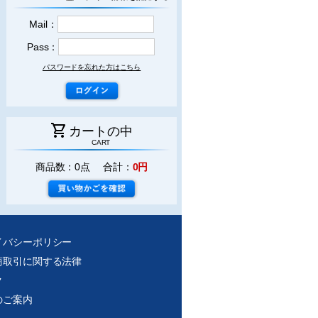
Mail：
Pass：
パスワードを忘れた方はこちら
shopping_cart
カートの中
CART
商品数：0点 合計：
0円
イバシーポリシー
商取引に関する法律
ク
のご案内