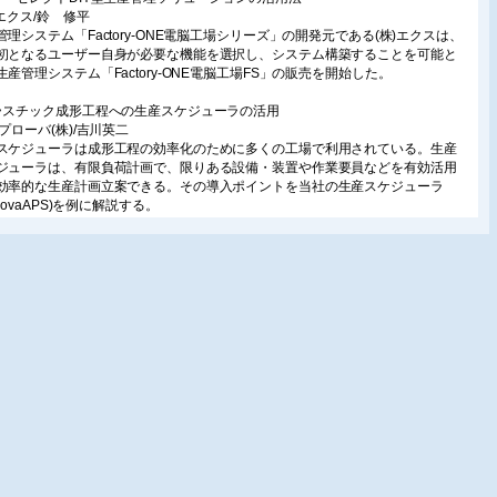
)エクス/鈴 修平
管理システム「Factory-ONE電脳工場シリーズ」の開発元である(株)エクスは、
初となるユーザー自身が必要な機能を選択し、システム構築することを可能と
生産管理システム「Factory-ONE電脳工場FS」の販売を開始した。
ラスチック成形工程への生産スケジューラの活用
スプローバ(株)/吉川英二
スケジューラは成形工程の効率化のために多くの工場で利用されている。生産
ジューラは、有限負荷計画で、限りある設備・装置や作業要員などを有効活用
効率的な生産計画立案できる。その導入ポイントを当社の生産スケジューラ
provaAPS)を例に解説する。
エネ性能を追求した除湿熱風乾燥機の特徴と適用効果
株)松井製作所/瀧野孔延
機は成形工場の中で、電気エネルギーを多く消費する装置である。その装置を
ネにすることで、過乾燥対策、成形機上材料の再吸湿防止、さらに成形材料の
量に合わせた電気エネルギーの制御で比電力が下がり、廃熱の減少など、乾燥
適化システムを構築した。
照射式静電気除去装置の特長と適用効果
松ホトニクス(株)/奥村直樹
製造現場で問題となっている静電気に対して、光電離を利用した光イオン化シ
ムである光照射式静電気除去装置「フォトイオナイザ」は、従来のコロナ放電
は違い、送風不要で塵・電磁ノイズ・オゾン・逆帯電を発生させないクリーン
電を実現した。