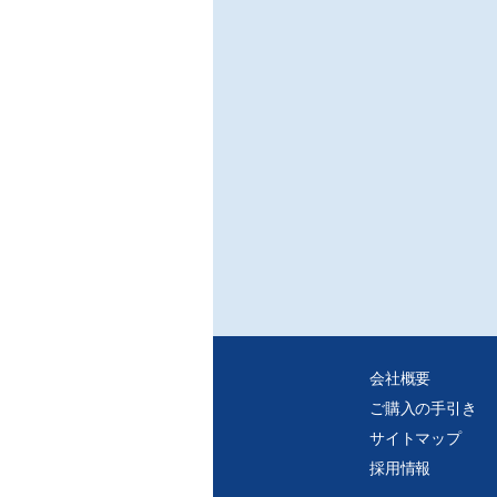
献す
■一
〈展示
/安
〈展
/(
開幕
■連
○有
/名
○高
/一
○プ
○コ
会社概要
◆プラ
ご購入の手引き
◆ニ
サイトマップ
採用情報