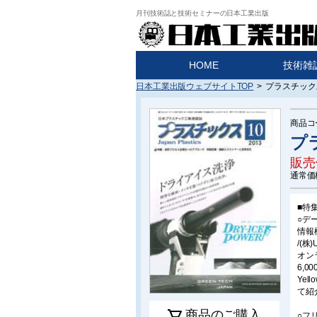
月刊技術誌と技術セミナーの日本工業出版
HOME
技術雑
日本工業出版ウェブサイトTOP
>
プラスチックス
商品コ
プ
販売
通常価
■特
○デ
情報
/(株
オン
6,
Ye
て紹
商品のご購入
○フ