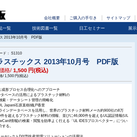
会社概要
ご購入の手引き
サイトマップ
誌一覧
技術図書一覧
日工セミナー
展示
 2013年10月号 PDF版
ード：
S1310
ラスチックス 2013年10月号 PDF版
価格/
1,500
円(税込)
格/
1,500
円(税込)
集:成形プロセス合理化へのアプローチ
ータベースの活用によるプラスチック材料の
検索・データシート管理の簡略化
)UL Japan/石原直樹/織戸香里
ラインデータベースを活用し、世界のプラスチック材料メーカ約900社の8万
000件を超えるプラスチック材料の情報、並びに46,000件を超えるUL認証情報(UL
llowCard情報)の検索・閲覧を効率よく行える「UL IDESプロスペクター」につい
介する。
リーセレクトDIY型生産管理ソリューションの活用法