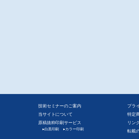
る分野である。
般原稿
会レポート〉TECHNO-FRONTIER 2013
田ポリマーリサーチ研究所/安田武夫
示会レポート〉K2013 プレスプレビュー
元)モールドマスターズ(株)/岡村功
迫るK2013・出展社 製品情報/編集部
載
機化学から見た高分子化学第32回
古屋工業大学/齊藤/勝裕
分子材料の測定・分析技術の評価第34回
般財団法人化学物質評価機構/大武義人
ラスチックの破壊機構とタフニング第5回/山形大学/石川/優
ラム/私だってアイラブ・プラスチック第8回/当銀美奈子
技術セミナーのご案内
プラ
工連便り◆ISO/IEC/JIS/Plastics事務局便り/◆工業統計/◆イベント/◆業界短信
当サイトについて
特定
ュース
原稿抜粋印刷サービス
リン
▸
白黒印刷
▸
カラー印刷
転載