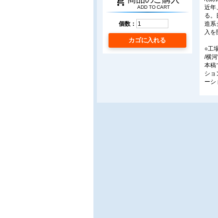
shopping_cart
近年
ADD TO CART
る。
造系
個数：
入を
カゴに入れる
○工
/横
本稿
ショ
ーシ
○電
当社
エネ
ント
○田
/東
JR
陽熱
る。
ンタ
○燃
/AB
今回