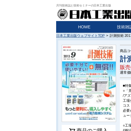
月刊技術誌と技術セミナーの日本工業出版
HOME
技術雑
日本工業出版ウェブサイトTOP
>
計測技術 20
商品コ
計測
販売
通常価
■特
○「
/アズ
工場
コス
必要
ュー
○工
商品のご購入
/(