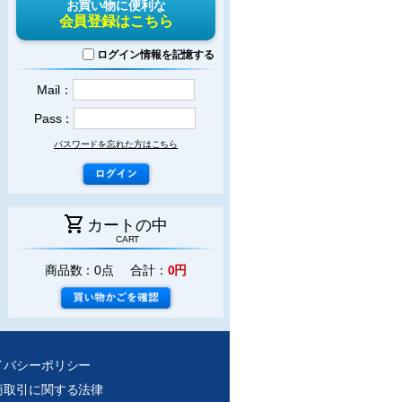
お買い物に便利な
会員登録はこちら
ログイン情報を記憶する
Mail：
Pass：
パスワードを忘れた方はこちら
shopping_cart
カートの中
CART
商品数：0点 合計：
0円
イバシーポリシー
商取引に関する法律