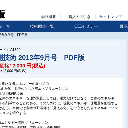
会社概要
ご購入の手引き
サイトマップ
誌一覧
技術図書一覧
日工セミナー
展示
13年9月号 PDF版
ード：
A1309
技術 2013年9月号 PDF版
価格/
2,000
円(税込)
格/
2,000
円(税込)
集:新たな省エネルギーの取り組み
見える化」を中心とした省エネソリューション
ビル(株)/楊済栄
全体のエネルギー管理の課題としては、電力だけではなく、全体のエネルギー
トを削減することにある。そのためには、現状のエネルギー使用量を把握する
がある。本稿では当社の工場向け「見える化」を中心とした省エネルギーソリ
ションを紹介する。
場エネルギー管理ソリューション
株)日立製作所/池本悠・吉岡正博・森田和信