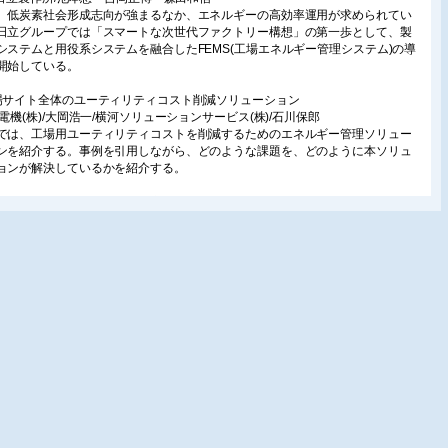
、低炭素社会形成志向が強まるなか、エネルギーの高効率運用が求められてい
日立グループでは「スマートな次世代ファクトリー構想」の第一歩として、製
システムと用役系システムを融合したFEMS(工場エネルギー管理システム)の導
開始している。
場サイト全体のユーティリティコスト削減ソリューション
河電機(株)/大岡浩一/横河ソリューションサービス(株)/石川保郎
では、工場用ユーティリティコストを削減するためのエネルギー管理ソリュー
ンを紹介する。事例を引用しながら、どのような課題を、どのように本ソリュ
ョンが解決しているかを紹介する。
力の見える化とピークカット/渡辺電機工業(株)/櫻井桂太
は長年培ってきた「計測技術」をもとに、エネルギーの「見える化」による省
・節電活動のサポートを行っている。本稿では新製品の「Web対応デマンドコ
ローラ」の特徴や電力見える化のための計測機器について紹介する。
町駅東口北地区におけるスマエネの構築
京ガス(株)/市ヶ谷真紀子/(株)エネルギーアドバンス/坂齊雅史
山手線の田町駅東口北地区では、スマートエネルギーネットワークを構築し、太
、トンネル湧水等の再生可能エネルギー、未利用エネルギーを最大限活用す
また、CGSにより地域としてBCPを強化する。さらに、需要家とエネルギーセ
ーを連携することから、需給の最適化による省エネ、省CO2を実現する。
料ガス熱量の高精度測定用プロセスガスクロマトグラフ
B(株)/三浦哲雄・中村圭佑
紹介するプロセスガスクロマトグラフPGC1000は省エネ、高効率への貢献と省