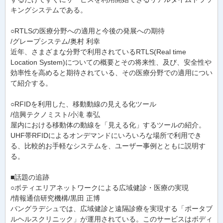
キングシステムである。
○RTLSの医療分野への適用と今後の発展への期待
/グレープシステム/奥村 利幸
近年、さまざまな分野で利用されているRTLS(Real time
Location System)についての概要とその将来性、及び、安全性や
効率性を高めると期待されている、その医療分野での適用につい
て紹介する。
○RFIDを利用した、移動動線の見える化ツール
/信興テクノミスト/小滝 泰弘
屋内における移動体の動線を「見える化」するツールの紹介。
UHF帯RFIDによるオンデマンドにいろいろな場所で利用でき
る、比較的お手軽なシステムを、ユーザー事例とともに説明す
る。
■話題の追跡
○ボティエリアネットワークによる広域健診・医療の実現
/情報通信研究機構/黒田 正博
バングラデシュでは、広域健診と遠隔診療を実現する「ポータブ
ルヘルスクリニック」が運用されている。このサービスはボディ