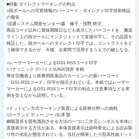
■特集:ダイレクトマーキングの利点
○段ボールへの可変情報のバーコード・ダイレクト印字技術検証
の報告
/流通システム開発センター/森 修子・浅野 耕児
商品コード以外に賞味期限日なども表示したバーコードを、搬送
ライン上の段ボールにインクジェットで直接印字し、その品質を
検証した。段ボールへのダイレクト印字では、コントラストをど
う確保できるかが、今後、企業間で活用するうえでの鍵となる。
○レーザーマーカーによるGS1-RSSコード印字
/パナソニック デバイスSUNX/浅井 冬樹
厚生労働省より医療用医薬品のカートンへの新バーコード
「GS1-RSSコード」印字が指示されている。本稿ではレーザー
マーカーによるGS1-RSSコード印字の利点と注意事項などを実
例を交えながら説明している。
○ドットピン方式マーキング装置による医療分野への挑戦
/ローランド ディー.ジー./矢澤 賢
鋼製器具を固有識別させる方法の一つに二次元シンボルを本体に
直接表示する方法がある。本体直接表示は経時変化による読み取
り性の劣化が懸念されている。当社が開発した小型高性能ドット