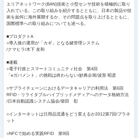
エリアネットワーク(BAN)技術と小型センサ技術を積極的に取り
入れている。この取り組みを紹介するとともに、日本の製品や技
術を如何に海外展開するか、その問題点を取り上げるとともに、
国際標準への取り組みについても述べる。
■プロダクトA
○導入後の運用が「カギ」となる鍵管理システム
/クマヒラ/木下 友和
■連載
○電子行政とスマートコミュニティ社会 第4回
「eガバメント」の挑戦は終わらない/妙典企画/波形 昭彦
○サプライチェーンにおけるデータキャリアの利用法 第6回
RFID・リライタブルハイブリッドメディアへのデータ格納方法
/日本自動認識システム協会/柴田 彰
○インターネットは日用品流通をどう変えるか2012第7回/プラネ
ット
○NFCで始める実践RFID 第9回