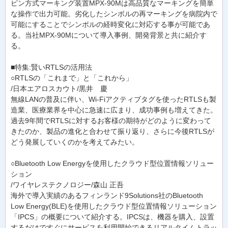
ピン方式マーキング装置MPX-90Mは高品質なマーキングを簡単
な操作で出力可能。劣化したシンボルの再マーキングを病院内で
可能にすることでシンボルの経時変化に対応する事が可能であ
る。当社MPX-90Mについて導入事例、開発背景と共に紹介す
る。
■特集:賢いRTLSの活用法
○RTLSの「これまで」と「これから」
/日本エアロスカウト/黒井 慶
無線LANの普及に伴い、Wi-Fiアクティブタグを使ったRTLSも製
造業、医療業界を中心に急速に広まり、成功事例も増えてきた。
過去9年間でRTLSに対するお客様の期待がどのように変わって
きたのか、製品の進化と合わせて振り返り、さらに今後RTLSが
どう発展していくのかを考えてみたい。
○Bluetooth Low Energyを使用したクラウド型位置情報ソリュー
ション
/ワイヤレステクノロジー/森山 正吾
海外で導入実績のあるフィンランド9Solutions社のBluetooth
Low Energy(BLE)を使用したクラウド型位置情報ソリューション
「IPCS」の概要について紹介する。IPCSは、機器を購入、設置
するだけですぐにサービスを利用開始できるリアルタイムトラッ