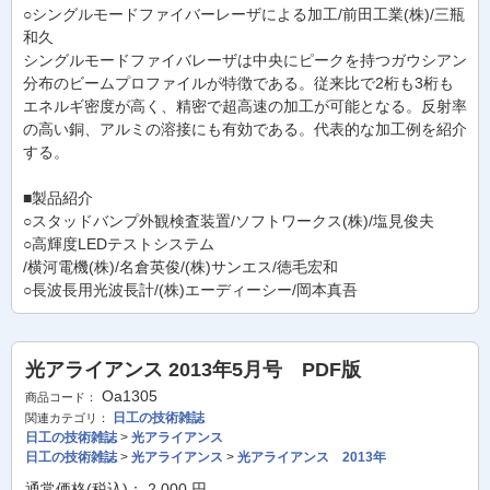
○シングルモードファイバーレーザによる加工/前田工業(株)/三瓶
和久
シングルモードファイバレーザは中央にピークを持つガウシアン
分布のビームプロファイルが特徴である。従来比で2桁も3桁も
エネルギ密度が高く、精密で超高速の加工が可能となる。反射率
の高い銅、アルミの溶接にも有効である。代表的な加工例を紹介
する。
■製品紹介
○スタッドバンプ外観検査装置/ソフトワークス(株)/塩見俊夫
○高輝度LEDテストシステム
/横河電機(株)/名倉英俊/(株)サンエス/徳毛宏和
○長波長用光波長計/(株)エーディーシー/岡本真吾
光アライアンス 2013年5月号 PDF版
Oa1305
商品コード：
日工の技術雑誌
関連カテゴリ：
日工の技術雑誌
>
光アライアンス
日工の技術雑誌
>
光アライアンス
>
光アライアンス 2013年
通常価格(税込)：
2,000
円