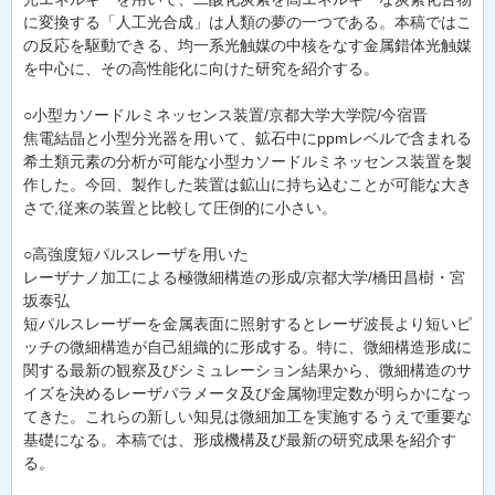
に変換する「人工光合成」は人類の夢の一つである。本稿ではこ
の反応を駆動できる、均一系光触媒の中核をなす金属錯体光触媒
を中心に、その高性能化に向けた研究を紹介する。
○小型カソードルミネッセンス装置/京都大学大学院/今宿晋
焦電結晶と小型分光器を用いて、鉱石中にppmレベルで含まれる
希土類元素の分析が可能な小型カソードルミネッセンス装置を製
作した。今回、製作した装置は鉱山に持ち込むことが可能な大き
さで,従来の装置と比較して圧倒的に小さい。
○高強度短パルスレーザを用いた
レーザナノ加工による極微細構造の形成/京都大学/橋田昌樹・宮
坂泰弘
短パルスレーザーを金属表面に照射するとレーザ波長より短いピ
ッチの微細構造が自己組織的に形成する。特に、微細構造形成に
関する最新の観察及びシミュレーション結果から、微細構造のサ
イズを決めるレーザパラメータ及び金属物理定数が明らかになっ
てきた。これらの新しい知見は微細加工を実施するうえで重要な
基礎になる。本稿では、形成機構及び最新の研究成果を紹介す
る。