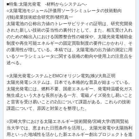
■特集:太陽光発電 -材料からシステムへ-
○太陽電池モジュール評価用ソーラシミュレータの技術動向
/(独)産業技術総合研究所/猪狩真一
太陽電池の公称出力値のトレーサビリティの証明は、研究究開発
された新しい技術の妥当性の裏付けとして、また、相互受け入れ
のための輸出入における国際整合性の確保や、太陽光発電補助金
制度や再生可能エネルギーの固定買取制度の要件にかかわり、そ
の重用性が増している。本稿では、太陽電池の出力値の測定に用
いるソーラシミュレータに関する規格の動向や使用上の注意点を
述べる。
○太陽光発電システムとEMC/オリジン電気(株)/大島正明
太陽光発電システムは、日本でも本格的な普及が始まっている。
太陽光発電には、燃料不要、国産エネルギー、発電時温暖化ガス
無生成という大きな長所がある一方、電磁ノイズ発生し易いこと
と雷害を受け易いことの2点について課題がある。これらの技術
課題について、原因と対策とを整理した。
○宮崎大学における太陽エネルギー技術開発/宮崎大学/西岡賢祐
当大学では、恵まれた日照条件を活用し、太陽光発電や太陽熱利
用といった地域性を活かした新エネルギー創出プロジェクトを進