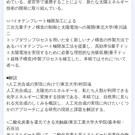
めている。産官学で連携することにより、新たな太陽エネルギー
技術の開発に取り組んでいる。
○バイオテンプレート極限加工による
三次元量子ナノ構造の制御と太陽電池への展開/東北大学/寒川誠
二
トップダウンプロセスを用いた全く新しいナノ構造の作製方法で
あるバイオテンプレート極限加工法を提案し、高効率Si量子ドッ
ト太陽電池を実現するために必要な理想的な光吸収層(量子ドッ
ト超格子構造)作製プロセスを確立した。本稿ではそれについて
述べる。
■解説
○人工光合成の実現に向けて/東京大学/村田滋
人工光合成は、太陽光のエネルギーを、私たち人類が利用できる
化学エネルギーに変換する技術である。本稿では、自然界に見ら
れる光合成のしくみを概説し、人工光合成の実現に向けたいくつ
かのアプローチによる研究の現状と課題を解説する。
○二酸化炭素を還元できる光触媒/東京工業大学大学院/森本樹・
石谷治
光エネルギーを用いて、二酸化炭素を高エネルギーな炭素化合物