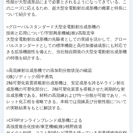
性能が大型成形品にまで必要とされるようになってきている。こ
のニーズに応えるため、超大型全電動射出成形機の概要と特長に
ついて紹介する。
○グローバルスタンダード大型全電動射出成形機の
技術と応用について/宇部興産機械(株)/高取宏幸
大型全電動射出成形機の先駆者としての実績を活かして、グロー
バルスタンダードとしての標準機能と高付加価値成形にも対応で
きる拡張機能性を備えた、当社独自開発の大型全電動射出成形機
の特徴を紹介する。
○高混練射出成形機での添加剤分散状況の確認
/(株)ソディック/田中勇気
2軸可塑化装置搭載射出成形機は、安定成形を誇るV-ライン射出
成形機の可塑化部分に、2軸可塑化装置を搭載させた画期的な射
出成形機である。材料の高混練および均一分散が可能であり、ペ
レット化工程を省略できる。本稿では混錬及び分散性能について
の実験結果をもとに解説する。
○CFRPオンラインブレンド成形機による
高強度複合化技術/東芝機械(株)/桃野政道
サイクル短縮、コスト削減など課題を持っている炭素繊維強化樹