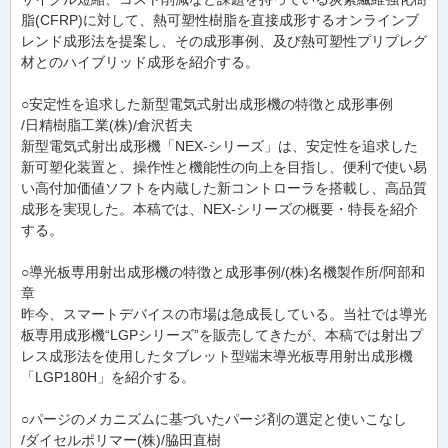
脂(CFRP)に対して、熱可塑性樹脂を直接成形するオンラインブ
レンド成形法を提案し、その成形事例、及び熱可塑性プリプレグ
材とのハイブリッド成形を紹介する。
○安定性を追求した新型電気式射出成形機の特徴と成形事例
/日精樹脂工業(株)/倉沢哲夫
新型電気式射出成形機「NEX-シリーズ」は、安定性を追求した
新可塑化装置と、操作性と機能性の向上を目指し、便利で使い易
い高付加価値ソフトを内蔵した新コントローラを搭載し、高品質
成形を実現した。本稿では、NEX-シリーズの概要・特長を紹介
する。
○導光板専用射出成形機の特徴と成形事例/(株)名機製作所/阿部和
章
昨今、スマートデバイスの市場は急成長している。当社では導光
板専用成形機“LGPシリーズ”を販売してきたが、本稿では射出プ
レス成形法を使用したタブレット型端末導光板専用射出成形機
「LGP180H」を紹介する。
○パージのメカニズムに基づいたパージ剤の選定と使いこなし
/ダイセルポリマー(株)/脇田直樹