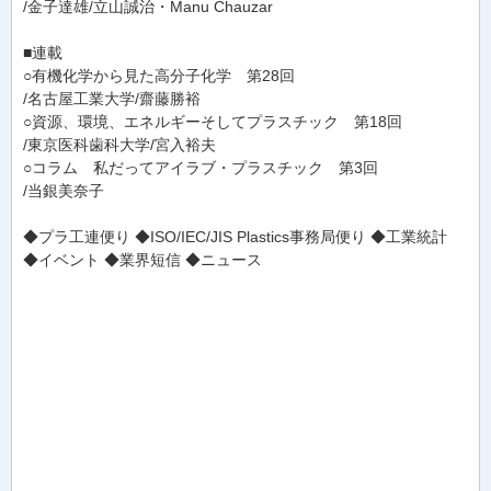
/金子達雄/立山誠治・Manu Chauzar
■連載
○有機化学から見た高分子化学 第28回
/名古屋工業大学/齋藤勝裕
○資源、環境、エネルギーそしてプラスチック 第18回
/東京医科歯科大学/宮入裕夫
○コラム 私だってアイラブ・プラスチック 第3回
/当銀美奈子
◆プラ工連便り ◆ISO/IEC/JIS Plastics事務局便り ◆工業統計
◆イベント ◆業界短信 ◆ニュース