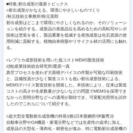
■特集:射出成形の最新トピックス
○射出成形がかなえる、環境にやさしいものづくり
/秋元技術士事務所/秋元英郎
射出成形はどこまで環境にやさしくなれるのか。そのソリューシ
ョンを紹介する。成形品の表面品位を高めるための高転写やシボ
技術は塗装を省く。製品重量を低減する発泡成形は化石資源の使
用削減に貢献する。植物由来樹脂やリサイクル材の活用にも触れ
る。
○レプリカ成形技術を用いた低コストMEMS製造技術
/(独)産業技術総合研究所/栗原一真
真空プロセスを使わず大面積デバイスの作製が可能な印刷技術
と、設備投資が少なく製造コストも低い射出成形技術による、
MEMSデバイス製造技術を開発した。本技術により、従来は製造
コストの高さや生産数量が少ないなどの問題でMEMSを採用でき
なかった照明分野などへの適用が期待でき、可変配光照明を試作
したのでこれらについて紹介する。
○超大型全電動射出成形機の特長/(株)日本製鋼所/伊藤秀冶
自動車分野やOA機器・家電分野などでは生産性の追求に加え、
成形品の大型化・薄肉化・精密化が進み、特に電動射出成形機の