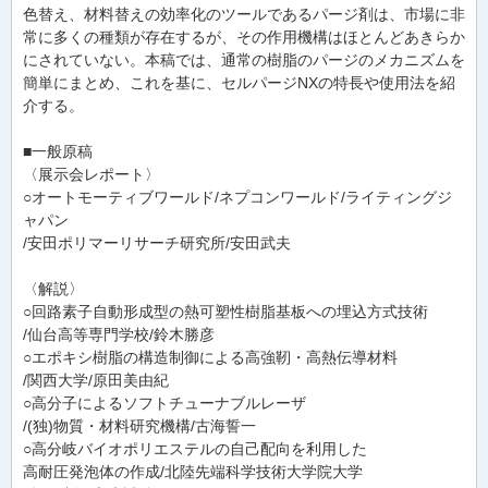
色替え、材料替えの効率化のツールであるパージ剤は、市場に非
常に多くの種類が存在するが、その作用機構はほとんどあきらか
にされていない。本稿では、通常の樹脂のパージのメカニズムを
簡単にまとめ、これを基に、セルパージNXの特長や使用法を紹
介する。
■一般原稿
〈展示会レポート〉
○オートモーティブワールド/ネプコンワールド/ライティングジ
ャパン
/安田ポリマーリサーチ研究所/安田武夫
〈解説〉
○回路素子自動形成型の熱可塑性樹脂基板への埋込方式技術
/仙台高等専門学校/鈴木勝彦
○エポキシ樹脂の構造制御による高強靭・高熱伝導材料
/関西大学/原田美由紀
○高分子によるソフトチューナブルレーザ
/(独)物質・材料研究機構/古海誓一
○高分岐バイオポリエステルの自己配向を利用した
高耐圧発泡体の作成/北陸先端科学技術大学院大学