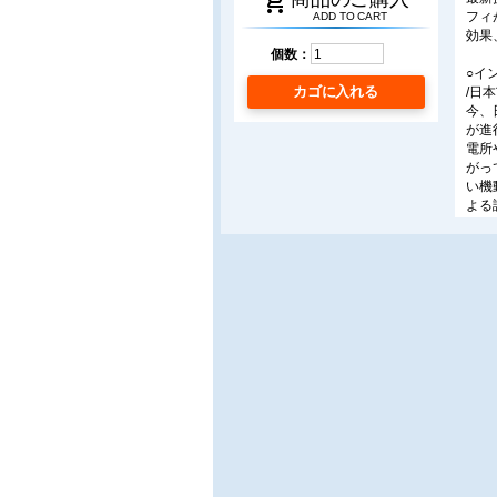
shopping_cart
フィ
ADD TO CART
効果
個数：
○イ
カゴに入れる
/日
今、
が進
電所
がっ
い機
よる
○最
SK
る。
プで
○赤
/(株
赤外
破壊
能な
待さ
○ドイ
サーモ