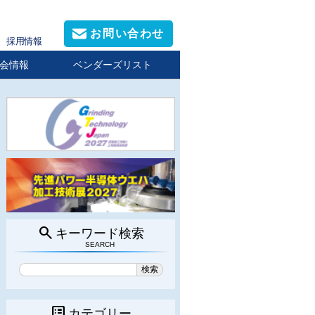
お問い合わせ
採用情報
会情報
ベンダーズリスト
search
キーワード検索
SEARCH
list_alt
カテゴリー