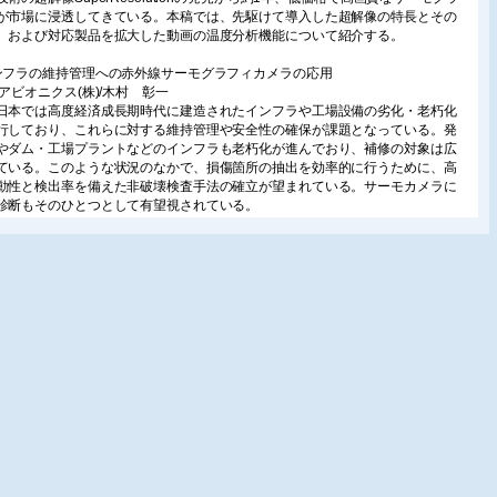
が市場に浸透してきている。本稿では、先駆けて導入した超解像の特長とその
、および対応製品を拡大した動画の温度分析機能について紹介する。
ンフラの維持管理への赤外線サーモグラフィカメラの応用
本アビオニクス(株)/木村 彰一
日本では高度経済成長期時代に建造されたインフラや工場設備の劣化・老朽化
行しており、これらに対する維持管理や安全性の確保が課題となっている。発
やダム・工場プラントなどのインフラも老朽化が進んでおり、補修の対象は広
ている。このような状況のなかで、損傷箇所の抽出を効率的に行うために、高
動性と検出率を備えた非破壊検査手法の確立が望まれている。サーモカメラに
診断もそのひとつとして有望視されている。
新のサーモグラフィー応用機器/日本エスケーエフ(株)/井上順平
Fサーマルカメラは、サーモグラフィにデジタルカメラ機能を持たせたものであ
デジタル画像の一部にサーモグラフィで表示することができる。画像がシャー
、異常個所の特定が容易にでき、レポート作成にも役立つ。
外線サーモグラフィによる非破壊検査
)KJTD(日本クラウトクレーマー(株))/西谷 豊
線サーモグラフィによるアクティブ方式の検査システムを開発した。対象物を
することなく内部の検査を行う“非破壊検査”の分野で、広範囲を短時間で検査可
赤外線検査システムは航空宇宙や自動車産業、建築構造物の分野での利用が期
れる。
ツJenoptik社製2-5μm短波長赤外線検出型
グラフィVarioTHERM InSb /(株)日本レーザー/谷口 透