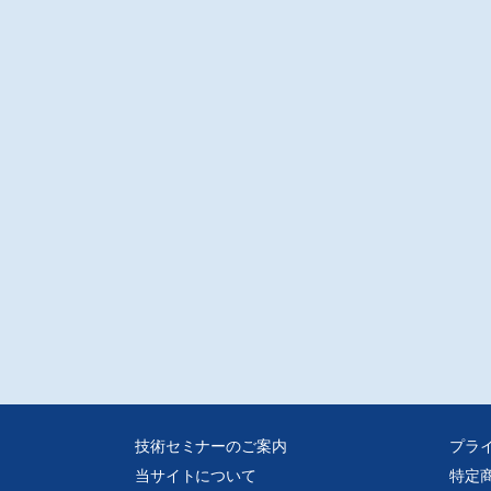
ス流量計測のはなし 第76回
計64 流量計の基礎(17)/東京メータ(株)/小林 駿
量計の基礎(17)“超音波流量計(6)”」では、超音波流量計の正しい使い方(1)につ
解説する。ガス燈では、岐阜県岐阜市美殿町のガス燈を紹介。コラム欄は「動
サイズと時間(6)“大人の時間と子供時間(5)”」環境危機時計について記す。
EMIMAインフォメーション
計測器の中期見直し2012〜2016まで
一社)日本電気計測器工業会
品ガイド
度・露点計
ラム
者育成雑感(66)
技術セミナーのご案内
プラ
当サイトについて
特定