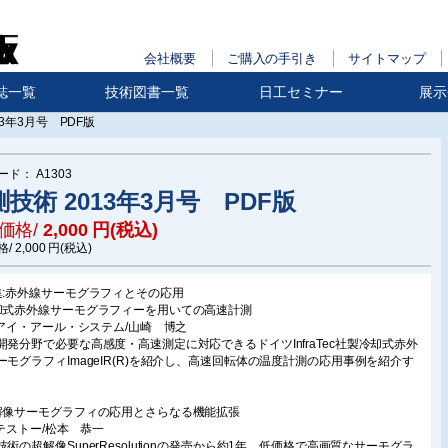
会社概要
ご購入の手引き
サイトマップ
誌一覧
技術図書一覧
日工セミナー
展示
13年3月号 PDF版
ード：
A1303
技術 2013年3月号 PDF版
価格/
2,000
円(税込)
格/
2,000
円(税込)
集:赤外線サーモグラフィとその応用
却式赤外線サーモグラフィーを用いての高速計測
株)アイ・アール・システム/山崎 博之
開発分野で必要な高感度・高速測定に対応できるドイツInfraTec社製冷却式赤外
ーモグラフィImageIR(R)を紹介し、高速回転体の温度計測の応用事例を紹介す
解像サーモグラフィの応用とさらなる機能拡張
株)テストー/松本 恭一
技術の超解像SuperResolutionの発売から約1年、低価格で高画質なサーモグラ