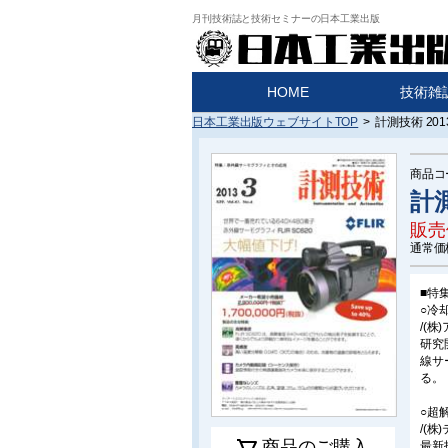
月刊技術誌と技術セミナーの日本工業出版
HOME
技術雑
日本工業出版ウェブサイトTOP
>
計測技術 20
商品コ
計測
販売
通常価
■特
○冷
/(
研究
線サ
る。
○超
/(
商品のご購入
最新