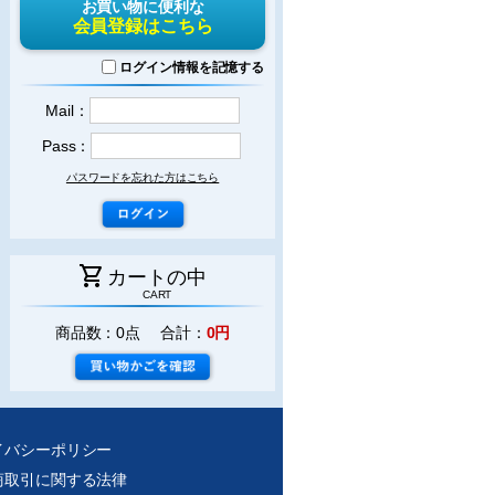
お買い物に便利な
会員登録はこちら
ログイン情報を記憶する
Mail：
Pass：
パスワードを忘れた方はこちら
shopping_cart
カートの中
CART
商品数：0点 合計：
0円
イバシーポリシー
商取引に関する法律