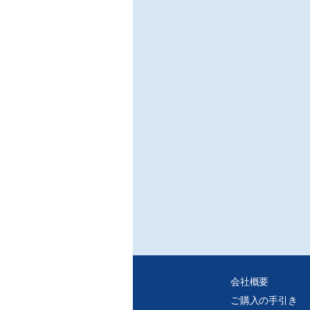
○ガ
流量
「流
いて
物の
■J
電気
/(
■製
○湿
■コ
○技術
会社概要
ご購入の手引き