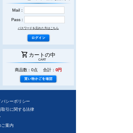
Mail：
Pass：
パスワードを忘れた方はこちら
shopping_cart
カートの中
CART
商品数：0点 合計：
0円
イバシーポリシー
商取引に関する法律
ク
のご案内