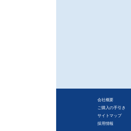
○高
/一
○P
/(
◆プラ
業界
◆
会社概要
ご購入の手引き
サイトマップ
採用情報