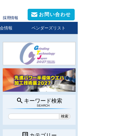
お問い合わせ
採用情報
会情報
ベンダーズリスト
search
キーワード検索
SEARCH
list_alt
カテゴリー