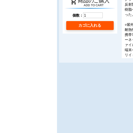
shopping_cart
商品のご購入
反射
ADD TO CART
樹脂
った
個数：
○紫
カゴに入れる
耐熱
携帯
ーネ
ァイ
端末
リイ
○粘
/(
筆者
ムを
トな
と、
○バ
/凸版
サス
ック
替え
○ア