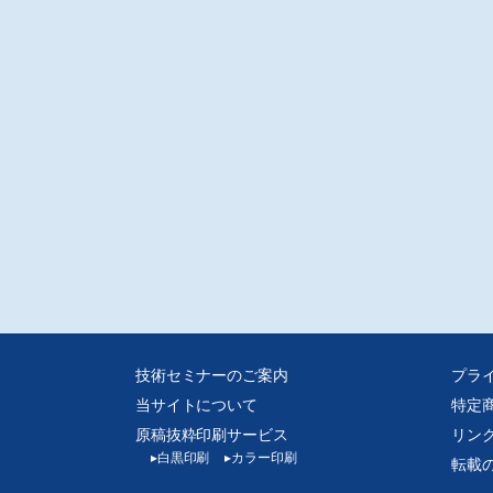
分子材料の測定・分析技術と評価 第29回
般財団法人化学物質評価機構/近藤武志/大武義人
OM、PBT、PC、PA66の耐久性データを読む 第6回
元)アモコ・パフォーマンス・プロダクツ/安永茂樹
工連便り ◆ISO/IEC/JIS Plastics事務局便り ◆工業統計 ◆イベント ◆
短信
ニュース
技術セミナーのご案内
プラ
当サイトについて
特定
原稿抜粋印刷サービス
リン
▸
白黒印刷
▸
カラー印刷
転載