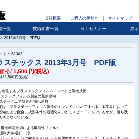
会社概要
ご購入の手引き
サイトマップ
誌一覧
技術図書一覧
日工セミナー
展示
 2013年3月号 PDF版
ード：
S1303
ラスチックス 2013年3月号 PDF版
価格/
1,500
円(税込)
格/
1,500
円(税込)
集:進化するプラスチックフィルム・シートと製造技術
ラスチックフィルム製造の最新動向
ラスチック工学研究所/辰巳昌典
では、プラスチックフィルム製造のトレンドについて述べる。本業界において
設備および配合、成形条件の最適化をいかにスピードアップするかが、勝ち残
カギとなっている。
ノ構造転写技術による機能性フィルム
京理科大学/谷口 淳
ッシーカーボンに酸素イオンビームを照射することによって、ナノオーダーの