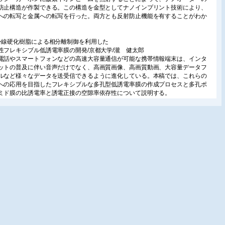
防止構造が作製できる。この構造を金型としてナノインプリント技術により、
への転写と金属への転写を行った。両方とも反射防止機能を有することがわか
。
外線硬化樹脂による相分離制御を利用した
性フレキシブル低誘電率膜の開発/京都大学/瀧 健太郎
電話やスマートフォンなどの高速大容量通信が可能な携帯情報端末は、インタ
ットの普及に伴い音声だけでなく、高画質画像、高画質動画、大容量データフ
ルなど様々なデータを送受信できるように進化している。本稿では、これらの
への応用を目指したフレキシブルな多孔型低誘電率膜の作成プロセスと多孔ポ
ミド膜の比誘電率と誘電正接の空隙率依存性について説明する。
土コーティングによるフィルムの高機能化
独)産業技術総合研究所/蛯名武雄
らは、これまでスメクタイトと呼ばれる粘土を用いた耐熱性ガスバリアフィル
開発してきた。最近、フィルム形態だけでなく、原料の粘土や、塗工用ペース
どを開発し、幅広い用途に応じられるよう取り組んでいる。ここではその概要
特にフィルムを対象としたコーティング事例を紹介する。
イオマスプラスチックフィルムの包装材への展開
印刷(株)/中川善博
テナブルで再生可能な資源であるバイオマスを原料とするバイオマスプラスチ
を使用した軟包装材開発の経緯、およびバイオマスポリエチレンを使用した詰
用スタンディングパウチと軽包装用軟包装材の開発内容について紹介する。
イオノマーのフィルム用途への展開