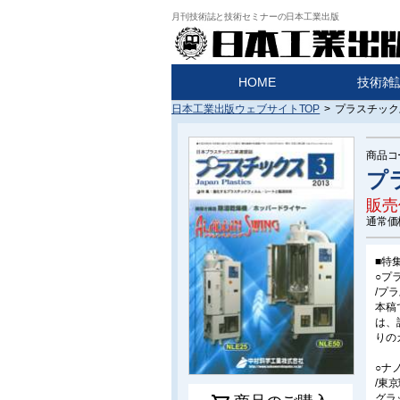
月刊技術誌と技術セミナーの日本工業出版
HOME
技術雑
日本工業出版ウェブサイトTOP
>
プラスチックス
商品コ
プ
販売
通常価
■特
○プ
/プ
本稿
は、
りの
○ナ
/東
グラ