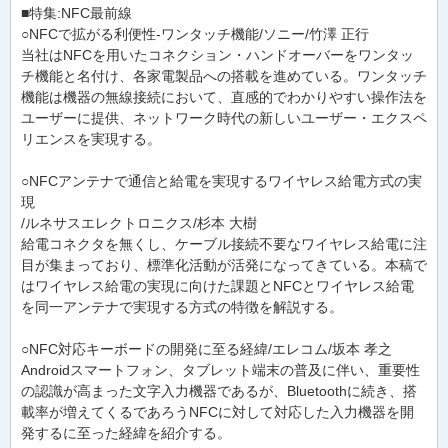
■特集:NFC最前線
○NFCで拡がる利便性-ワンタッチ機能/ソニー/竹澤 正行
当社はNFCを用いたコネクション・ハンドオーバーをワンタッ
チ機能と名付け、各家電製品への搭載を進めている。ワンタッチ
機能は機器の無線接続において、直感的でわかりやすい操作法を
ユーザーに提供、ネットワーク時代の新しいユーザー・エクスペ
リエンスを実現する。
○NFCアンテナで通信と給電を実現するワイヤレス給電方式の実
現
/ルネサスエレクトロニクス/杉本 大樹
給電コネクタを無くし、ケーブル接続不要なワイヤレス給電に注
目が集まっており、標準化活動が活発になってきている。本稿で
はワイヤレス給電の実現に向けた課題とNFCとワイヤレス給電
を同一アンテナで実現する方式の特徴を解説する。
○NFC対応キーボードの開発に至る経緯/エレコム/坂本 孝之
Androidスマートフォン、タブレット端末の普及に伴い、重要性
の認識が高まった文字入力機器であるが、Bluetoothに続き、搭
載率が増えてくるであろうNFCに対して対応した入力機器を開
発するに至った経緯を紹介する。