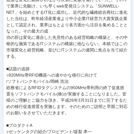
で業界に先駆け、いち早くweb受発注システム「SUNWELL-
NET」を始めとするIT化に成功し、近代的な繊維総合商社に進化
した当社は、昨年経済産業省より中小企業IT経営力大賞実践企業
として認定され、業界はもとより各方面から注目を集めることと
なった。その最大の成
功の肝は変化に適合した先見性のある経営戦略の構築と、その中
枢的な施策であるITシステムの構築に他ならない。本稿ではこの
市場変化と経営戦略、並びにITシステムの連関に焦点を当て紹介
する。
■話題の追跡
○920MHz帯RFID機器への速やかな移行に向けて
/ソフトバンクモバイル/岡崎 浩治
総務省によるRFIDタグシステムの950MHz帯利用の終了促進措
置をソフトバンクモバイル(株)が実施することになりました。皆
様のご理解とご協力を頂き、平成26年3月31日までに完了するた
めの移行促進措置を実施します。そのためのご説明と早期ご対応
のお願いをさせていただきます。
■プロダクトA
○ゼッケンタグの紹介/プロビデント/坂梨 孝一