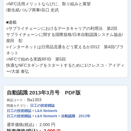
○NFC活用メリットならびに、取り組みと展望
/新生紙パルプ商事/谷口 史武
■連載
○サプライチェーンにおけるデータキャリアの利用法 第2回
サプライチェーンに関する国際規格/日本自動認識システム協会/
柴田 彰
○インターネットは日用品流通をどう変えるか2012 第4回/プラ
ネット
○NFCで始める実践RFID 第5回
快適なNFCタギングをスタートするために1/クレスコ・アイディ
ー/大坂 泰弘
自動認識 2013年3月号 PDF版
Ba1303
商品コード：
日工の技術雑誌
関連カテゴリ：
日工の技術雑誌
>
L&A Network
日工の技術雑誌
>
L&A Network
>
自動認識 2013年
通常価格(税込)：
2,000
円