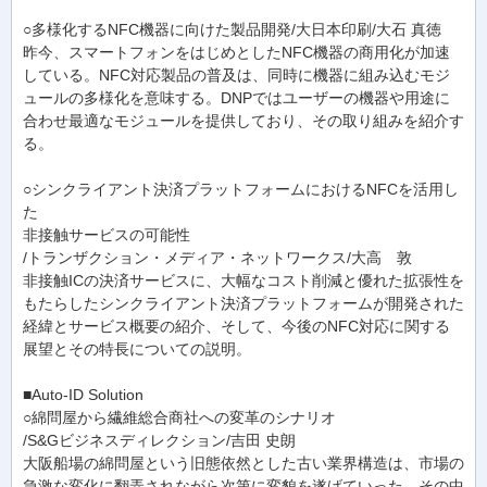
○多様化するNFC機器に向けた製品開発/大日本印刷/大石 真徳
昨今、スマートフォンをはじめとしたNFC機器の商用化が加速
している。NFC対応製品の普及は、同時に機器に組み込むモジ
ュールの多様化を意味する。DNPではユーザーの機器や用途に
合わせ最適なモジュールを提供しており、その取り組みを紹介す
る。
○シンクライアント決済プラットフォームにおけるNFCを活用し
た
非接触サービスの可能性
/トランザクション・メディア・ネットワークス/大高 敦
非接触ICの決済サービスに、大幅なコスト削減と優れた拡張性を
もたらしたシンクライアント決済プラットフォームが開発された
経緯とサービス概要の紹介、そして、今後のNFC対応に関する
展望とその特長についての説明。
■Auto-ID Solution
○綿問屋から繊維総合商社への変革のシナリオ
/S&Gビジネスディレクション/吉田 史朗
大阪船場の綿問屋という旧態依然とした古い業界構造は、市場の
急激な変化に翻弄されながら次第に変貌を遂げていった。その中