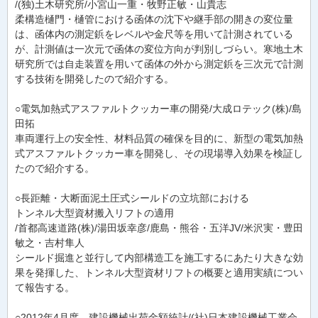
/(独)土木研究所/小宮山一重・牧野正敏・山貴志
柔構造樋門・樋管における函体の沈下や継手部の開きの変位量
は、函体内の測定鋲をレベルや金尺等を用いて計測されている
が、計測値は一次元で函体の変位方向が判別しづらい。寒地土木
研究所では自走装置を用いて函体の外から測定鋲を三次元で計測
する技術を開発したので紹介する。
○電気加熱式アスファルトクッカー車の開発/大成ロテック(株)/島
田拓
車両運行上の安全性、材料品質の確保を目的に、新型の電気加熱
式アスファルトクッカー車を開発し、その現場導入効果を検証し
たので紹介する。
○長距離・大断面泥土圧式シールドの立坑部における
トンネル大型資材搬入リフトの適用
/首都高速道路(株)/湯田坂幸彦/鹿島・熊谷・五洋JV/米沢実・豊田
敏之・吉村隼人
シールド掘進と並行して内部構造工を施工するにあたり大きな効
果を発揮した、トンネル大型資材リフトの概要と適用実績につい
て報告する。
○2012年4月度 建設機械出荷金額統計/(社)日本建設機械工業会