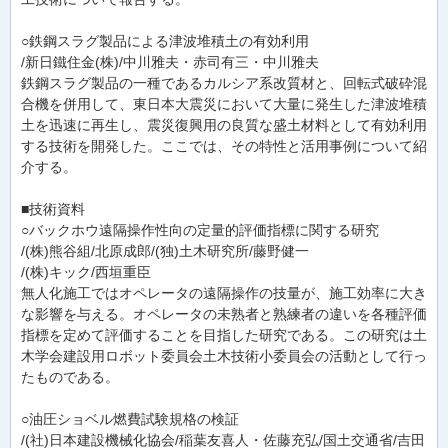
○鉄鋼スラグ製品による津波堆積土の有効利用
/新日鐵住金(株)/中川雅夫・赤司有三・中川雅夫
鉄鋼スラグ製品の一種であるカルシア系改質材と、回転式破砕混
合機を併用して、東日本大震災において大量に発生した津波堆積
土を迅速に再生し、震災復興用の良質な盛土材料として有効利用
する技術を開発した。ここでは、その特性と活用事例について紹
介する。
■技術資料
○バックホウ遠隔操作性向の定量的評価指標に関する研究
/(株)熊谷組/北原成郎/(独)土木研究所/藤野健一
/(株)キック/西垣重臣
無人化施工ではオペレータの遠隔操作の技量が、施工効率に大き
な影響を与える。オペレータの未熟者と熟練者の違いを各種評価
指標を定めて評価することを目指した研究である。この研究は土
木学会建設用ロボット委員会土木技術小委員会の活動として行っ
たものである。
○油圧ショベル燃費試験規格の検証
/(社)日本建設機械化協会/稲葉友喜人・佐藤充弘/国土交通省/吉田