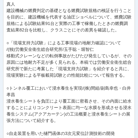
真人
建設機械の燃費判定の基礎となる燃費試験規格の検証を行うこと
を目的に、建設機械を代表する油圧ショベルについて、燃費試験
規格による試験結果91台と実際の工事で稼働したときの燃費調
査結果82台を比較し、クラスごとにその差異を確認した。
○「現場支持力試験」による工事現場の地耐力確認について
/(独)労働安全衛生総合研究所/玉手聡・堀智仁
移動式クレーンなどの転倒事故がたびたび発生しているが、その
原因には地耐力不足が多く見られる。本稿では労働安全衛生総合
研究所で新たに考案した「現場支持力試験」を紹介すると共に、
現場実験による平板載荷試験との性能比較について報告する。
○トンネル覆工において浸水養生を実現/(株)間組/副島幸也・白井
孝昌
浸水養生シートを負圧により覆工面に密着させ、その内面に給水
することによりコンクリート表面に均一な水膜を形成させる浸水
養生システム(アクアカーテン)の工法概要と浸水養生シートの展
張方法について紹介する。
○自走装置を用いた樋門函体の3次元変位計測技術の開発