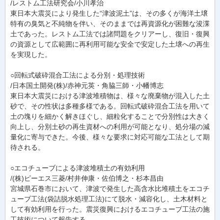
/レストム工法研究会/小川孝治
東日本大震災により発生した“津波泥土”は、その多くが海洋土壌
特有の臭気と不純物を伴い、そのままでは再資源化が困難な浚渫
土であった。レストム工法では諸問題をクリアーし、復旧・復興
の資源として広範囲に再利用可能な安全で安定した土壌への再生
を実現した。
○回転式破砕混合工法による分別・処理技術
/日本国土開発(株)/赤神元英・角脇三師・小幡博志
東日本大震災における津波堆積物は、様々な廃棄物が混入した土
砂で、その性状は多種多様である。回転式破砕混合工法を用いて
土の塊りを細かく解きほぐし、細粒化することで分別性は大きく
向上し、分別土砂の再生資材への利用が可能となり、処分場の減
量化に寄与できた。今後、様々な要求に対応可能な工法として期
待される。
○エコチューブによる津波堆積土の有効利用
/(株)ピーエス三菱/村井伸康・佐伯博之・杉本昌由
宮城県石巻市において、津波で発生した高含水比堆積土をエコチ
ューブ工法(袋詰脱水処理工法)にて脱水・減容化し、土木材料と
して有効利用を行った。震災復興におけるエコチューブ工法の施
工技術について報告する。