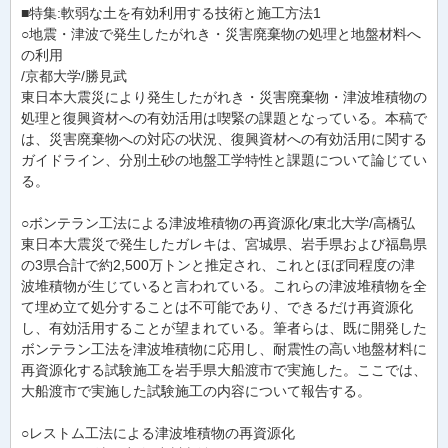
■特集:軟弱な土を有効利用する技術と施工方法1
○地震・津波で発生したがれき・災害廃棄物の処理と地盤材料へ
の利用
/京都大学/勝見武
東日本大震災により発生したがれき・災害廃棄物・津波堆積物の
処理と復興資材への有効活用は喫緊の課題となっている。本稿で
は、災害廃棄物への対応の状況、復興資材への有効活用に関する
ガイドライン、分別土砂の地盤工学特性と課題について論じてい
る。
○ボンテラン工法による津波堆積物の再資源化/東北大学/高橋弘
東日本大震災で発生したガレキは、宮城県、岩手県および福島県
の3県合計で約2,500万トンと推定され、これとほぼ同程度の津
波堆積物が生じていると言われている。これらの津波堆積物を全
て埋め立て処分することは不可能であり、できるだけ再資源化
し、有効活用することが望まれている。筆者らは、既に開発した
ボンテラン工法を津波堆積物に応用し、耐震性の高い地盤材料に
再資源化する試験施工を岩手県大船渡市で実施した。ここでは、
大船渡市で実施した試験施工の内容について報告する。
○レストム工法による津波堆積物の再資源化