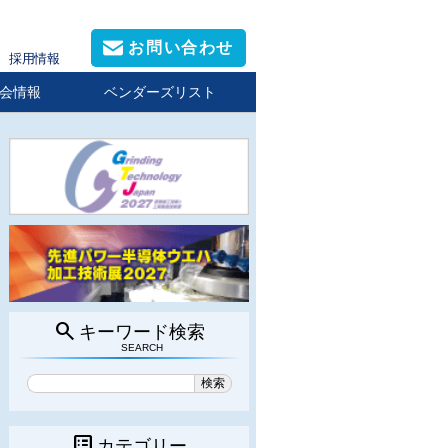
お問い合わせ
採用情報
会情報
ベンダーズリスト
search
キーワード検索
SEARCH
list_alt
カテゴリー