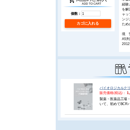
shopping_cart
ADD TO CART
経験
を解
個数：
ャッ
ンジ
カゴに入れる
ため
境 
A5
2012
■目
はじ
第1
1.
1.2
バイオロジカルクリ
1.
販売価格(税込)：
1
1.
1.5
製薬・医薬品工場
1.
いて、初めてBC
1.7 
イオハザード対策
1.
ります。身近な教
1.
1.