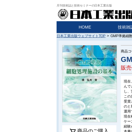
月刊技術誌と技術セミナーの日本工業出版
HOME
技術雑
日本工業出版ウェブサイトTOP
>
GMP準拠細
商品コ
G
販売
現在
んで
し、
この
受賞
のと
運用
現在
ケー
経験
商品のご購入
本書