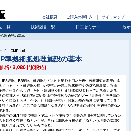
会社概要
ご購入の手引き
サイトマップ
誌一覧
技術図書一覧
日工セミナー
展示
胞処理施設の基本
ード：
GMP_cell
MP準拠細胞処理施設の基本
価格/
3,080
円(税込)
、iPS細胞、ES細胞、幹細胞などのヒト細胞を用いた再生医療研究が着実に進
きている。ヒト幹細胞を用いた研究の一部は臨床研究や臨床治療段階に到達
実際に患者から採取したヒト幹細胞を用いえ細胞調整を行っている例もある。
度の京都大学iPS細胞研究所長 山中伸弥教授の研究がノーベル医学生理学賞の
という快挙もあり、今後、ヒト臨床研究や、臨床治験が急速に増加してくるも
期待されるが、ここで最も問題となるのが、GMP準拠の細胞処理施設の確保と
である。
稼働中のGMP準拠で設計・施工された施設でも現場の運用実態に即していない
スも数多く存在するというが、それは細胞を直接操作するという現場の知識や
が織りこまれていないからである。
の著者は、日本でも数少ない細胞処理施設の設計・施工のエンジニアとしての