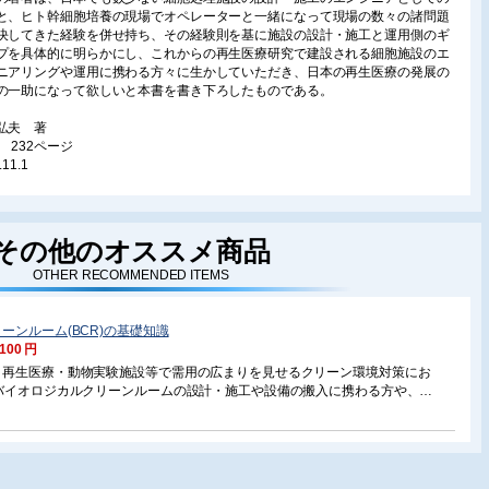
と、ヒト幹細胞培養の現場でオペレーターと一緒になって現場の数々の諸問題
決してきた経験を併せ持ち、その経験則を基に施設の設計・施工と運用側のギ
プを具体的に明らかにし、これからの再生医療研究で建設される細胞施設のエ
ニアリングや運用に携わる方々に生かしていただき、日本の再生医療の発展の
の一助になって欲しいと本書を書き下ろしたものである。
弘夫 著
判 232ページ
.11.1
次
めに
その他のオススメ商品
OTHER RECOMMENDED ITEMS
章 細胞処理施設の基本的考え方
1 細胞処理施設とは
 細胞の性質
ーンルーム(BCR)の基礎知識
3 オペレータの存在
,100 円
4 細胞処理についての知識
 GMPについて
・再生医療・動物実験施設等で需用の広まりを見せるクリーン環境対策にお
6 バリデーションについて
Rバイオロジカルクリーンルームの設計・施工や設備の搬入に携わる方や、バ
SOP(Standard Operating Procedure)
・保守・管理に関して学習したい方々を対象に分かり易い構成で編集してお
8 細胞処理施設の構造指針
科書として、また手軽な参考書としてご活用いただけます。
9 24時間対応施設のあり方
10 主要な技術用語の定義・