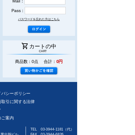
Mail：
Pass：
パスワードを忘れた方はこちら
shopping_cart
カートの中
CART
商品数：0点 合計：
0円
イバシーポリシー
商取引に関する法律
ク
のご案内
TEL 03-3944-1181（代）
工業出版ビル
FAX 03-3944-6826