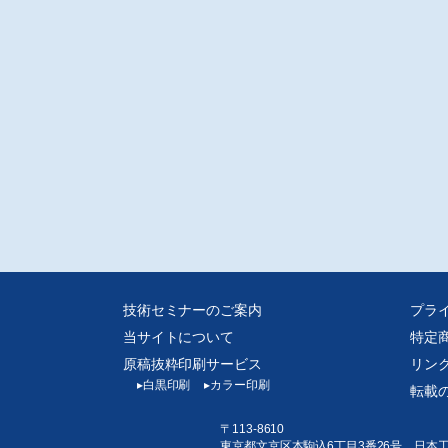
技術セミナーのご案内
プラ
当サイトについて
特定
原稿抜粋印刷サービス
リン
▸
白黒印刷
▸
カラー印刷
転載
〒113-8610
東京都文京区本駒込6丁目3番26号 日本